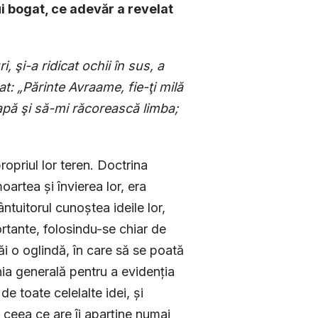
i bogat, ce adevăr a revelat
i, şi-a ridicat ochii în sus, a
t: „Părinte Avraame, fie-ţi milă
 apă şi să-mi răcorească limba;
opriul lor teren. Doctrina
artea și învierea lor, era
n­tuitorul cunoștea ideile lor,
rtante, folosindu-se chiar de
ăi o oglindă, în care să se poată
ia generală pentru a evidenția
e toate celelalte idei, și
 ceea ce are îi aparține numai