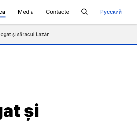
eca
Media
Contacte
Русский
bogat și săracul Lazăr
at și