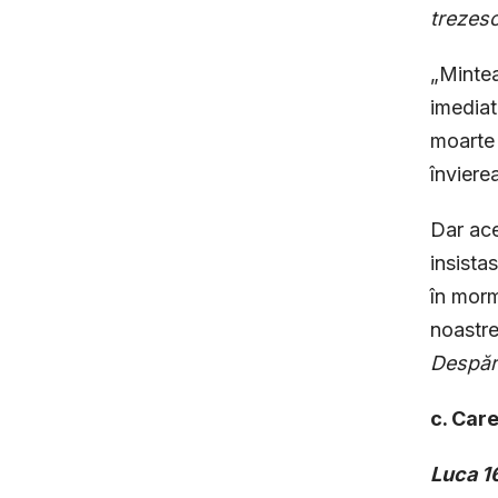
trezes
„Mintea
imediate
moarte s
înviere
Dar ace
insista
în morm
noastre
Despărț
c. Car
Luca 1