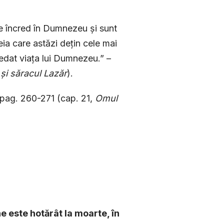
 se încred în Dumnezeu și sunt
ceia care astăzi dețin cele mai
redat viața lui Dumnezeu.” –
și săracul Lazăr
).
 pag. 260-271 (cap. 21,
Omul
e este hotărât la moarte, în