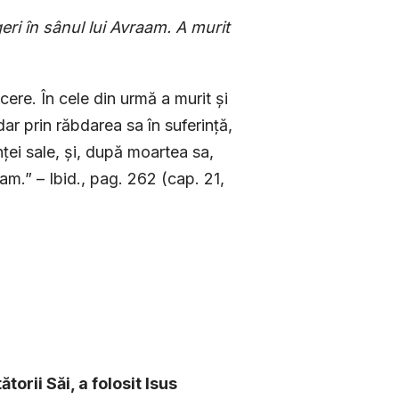
eri în sânul lui Avraam. A murit
ăcere. În cele din urmă a murit și
ar prin răbdarea sa în suferință,
nței sale, și, după moartea sa,
aam.” – Ibid., pag. 262 (cap. 21,
torii Săi, a folosit Isus