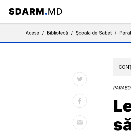
Acasa
/
Bibliotecă
/
Şcoala de Sabat
/
Parab
CON
PARABO
Le
să