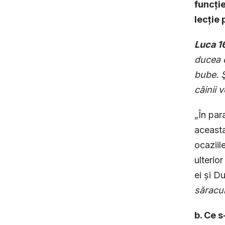
funcție
lecție
Luca 1
ducea o
bube. Ş
câinii 
„În par
aceasta
ocaziil
ulterio
ei și D
săracu
b. Ce s