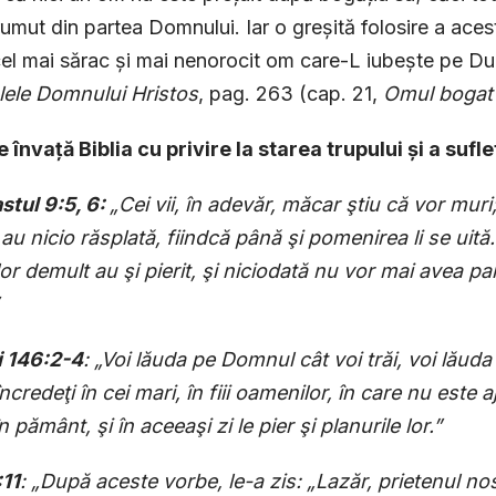
rumut din partea Domnului. Iar o greșită folosire a aces
el mai sărac și mai nenorocit om care-L iubește pe Dum
lele Domnului Hristos
, pag. 263 (cap. 21,
Omul bogat 
e învață Biblia cu privire la starea trupului și a sufl
stul 9:5, 6:
„Cei vii, în adevăr, măcar ştiu că vor muri;
au nicio răsplată, fiindcă până şi pomenirea li se uită. 
or demult au şi pierit, şi niciodată nu vor mai avea pa
i 146:2-4
: „Voi lăuda pe Domnul cât voi trăi, voi lăud
ncredeţi în cei mari, în fiii oamenilor, în care nu este a
n pământ, şi în aceeaşi zi le pier şi planu­rile lor.”
:11
: „După aceste vorbe, le-a zis: „Lazăr, prietenul n