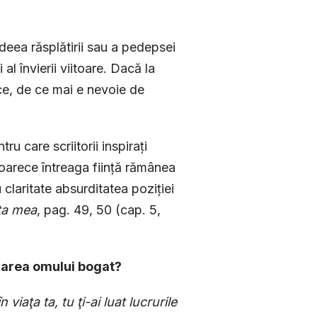
eea răsplăti­rii sau a pedepsei
al învierii viitoare. Dacă la
ce, de ce mai e nevoie de
u care scriitorii inspirați
eoarece în­treaga ființă rămânea
laritate absurditatea poziției
ața mea
, pag. 49, 50 (cap. 5,
orarea omului bogat?
viaţa ta, tu ţi-ai luat lucrurile