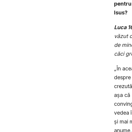
pentru
Isus?
Luca 1
văzut d
de mine
căci gr
„În ace
despre 
crezută
așa că 
conving
vedea î
și mai 
anume, 