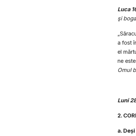
Luca 1
şi boga
„Săracu
a fost 
el mărt
ne este
Omul b
Luni
28
2. CO
a. Deși