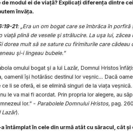
 de modul ei de viață? Explicați diferența dintre ce
 putem învăța.
6:19-21
: „Era un om bogat care se îmbrăca în porfiră şi 
 viaţă plină de veselie şi strălucire. La uşa lui, zăcea
i dorea mult să se sature cu firimiturile care cădeau 
veneau şi-i lingeau bubele.”
abola omului bogat și a lui Lazăr, Domnul Hristos înfăți
, oamenii își hotărăsc destinul lor veșnic... Dacă oamen
e ce li se oferă, ei se elimină singuri de la viața veșnică
r nu le va mai fi acordat. Prin propria lor alegere, au să
umnezeul lor.” -
Parabolele Domnului Hristos,
pag. 260
l Lazăr
).
-a întâmplat în cele din urmă atât cu săracul, cât ș