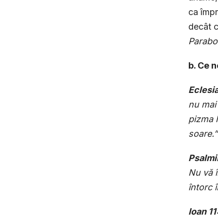
ca îm­p
decât c
Parabo
b. Ce n
Eclesia
nu mai 
pizma l
soare.”
Psalmi
Nu vă î
întorc î
Ioan 11