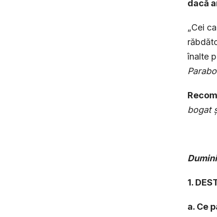
dacă ar
„Cei ca
răbdător
înalte 
Parabo
Recoma
bogat ș
Dumin
1. DE
a. Ce p