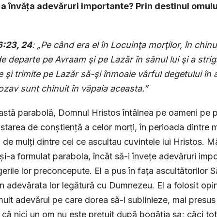
 a învăța adevăruri importante? Prin desti­nul omulu
6:23, 24
: „Pe când era el în Locuinţa morţilor, în chinur
e departe pe Avraam şi pe Lazăr în sânul lui şi a striga
 şi trimite pe Lazăr să-şi înmoaie vârful degetului în
ozav sunt chinuit în văpa­ia aceasta.”
astă parabolă, Domnul Hristos întâlnea pe oameni pe pr
starea de conștiență a celor morți, în perioada dintre mo
 de mulți dintre cei ce ascultau cuvintele lui Hristos. Mâ
și-a formulat parabola, încât să-i învețe adevăruri impo
erile lor preconcepute. El a pus în fața ascultătorilor S
n adevărata lor legătură cu Dumnezeu. El a folosit opin
mult adevărul pe care dorea să-l sublinieze, mai presus d
că nici un om nu este prețuit după bogăția sa; căci tot