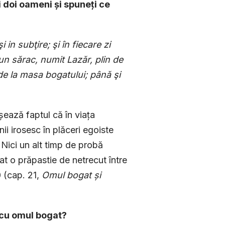
i doi oameni și spuneți ce
in subţire; şi în fiecare zi
 un sărac, numit Lazăr, plin de
de la masa bogatului; până şi
șează faptul că în viața
ii irosesc în plăceri egoiste
. Nici un alt timp de probă
pat o prăpastie de netrecut între
 (cap. 21,
Omul bogat și
i cu omul bogat?