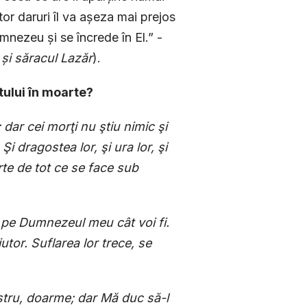
tor daruri îl va așeza mai prejos
nezeu și se încrede în El.” -
și săracul Lazăr
).
etului în moarte?
 dar cei morţi nu ştiu nimic şi
Şi dragostea lor, şi ura lor, şi
rte de tot ce se face sub
a pe Dumnezeul meu cât voi fi.
jutor. Suflarea lor trece, se
ostru, doarme; dar Mă duc să-l