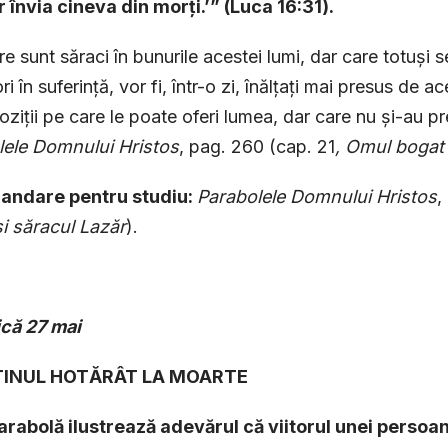
 învia cineva din morți.’” (Luca 16:31).
re sunt săraci în bunurile acestei lumi, dar care totuși
i în suferință, vor fi, într-o zi, înălțați mai presus de a
poziții pe care le poate oferi lumea, dar care nu și-au p
lele Domnului Hristos
, pag. 260 (cap. 21
, Omul bogat 
ndare pentru studiu:
Parabolele Domnului Hristos
,
i săracul Lazăr
).
ică
27 mai
STINUL HOTĂRÂT LA MOARTE
arabolă ilustrează adevărul că viitorul unei persoan