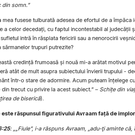
c din somn.”
 mea fusese tulburată adesea de efortul de a împăca id
 a celor decedați, cu faptul incontestabil al judecății și 
ufletul intră în răsplata fericirii sau a
nenorocirii veșni
a sărmanelor trupuri putre­zite?
astă credință frumoasă și nouă mi-a arătat motivul pentr
seră atât de mult asupra subiectului învierii trupului - d
ânt într-o stare de adormire. Acum puteam înțelege cu c
 din trecut cu privire la acest subiect.” –
Schițe din vi
irea de biserică
).
e este răspunsul figurativului Avraam față de impl
6:25
: „„Fiule”, i-a răspuns Avraam, „adu-ţi aminte că, în 