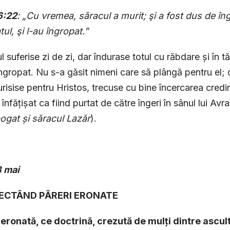
6:22
: „Cu vremea, săracul a murit; şi a fost dus de îng
tul, şi l-au îngropat.”
l suferise zi de zi, dar îndurase totul cu răbdare și în t
îngropat. Nu s-a găsit nimeni care să plângă pentru el; d
urisise pentru Hristos, trecuse cu bine încercarea credi
 înfățișat ca fiind purtat de către îngeri în sânul lui Avr
ogat și săracul Lazăr
).
 mai
RECTÂND PĂRERI ERONATE
 eronată, ce doctrină, crezută de mulți dintre ascultă