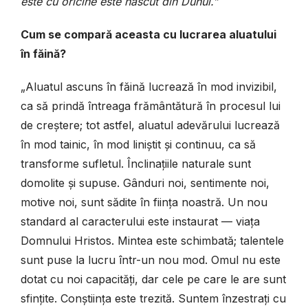
este cu oricine este născut din Duhul.”
Cum se compară aceasta cu lucrarea aluatului
în făină?
„Aluatul ascuns în făină lucrează în mod invizibil,
ca să prindă întreaga fră­mântătură în procesul lui
de creștere; tot astfel, aluatul adevărului lucrează
în mod tainic, în mod liniștit și continuu, ca să
transforme sufletul. Înclinațiile naturale sunt
domolite și supuse. Gânduri noi, sentimente noi,
motive noi, sunt sădite în ființa noastră. Un nou
standard al caracterului este instaurat — viața
Domnului Hristos. Mintea este schimbată; talentele
sunt puse la lucru într-un nou mod. Omul nu este
dotat cu noi capacități, dar cele pe care le are sunt
sfințite. Conștiința este trezită. Suntem înzestrați cu