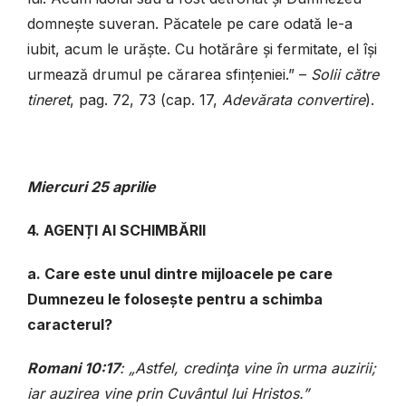
domnește suveran. Păcatele pe care odată le-a
iubit, acum le urăște. Cu hotărâre și fermitate, el își
urmează drumul pe cărarea sfințeniei.” –
Solii către
tineret
, pag. 72, 73 (cap. 17,
Adevărata convertire
).
Miercuri
25 aprilie
4. AGENȚI AI SCHIMBĂRII
a. Care este unul dintre mijloacele pe care
Dumnezeu le folosește pentru a schimba
caracterul?
Romani 10:17
: „Astfel, credinţa vine în urma auzirii;
iar auzirea vine prin Cuvântul lui Hristos.”