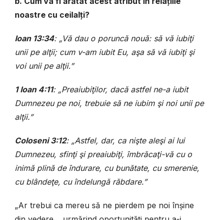
b. Cum va fi arătat acest atribut în relațiile
noastre cu ceilalți?
Ioan 13:34
: „Vă dau o poruncă nouă: să vă iubiţi
unii pe alţii; cum v-am iubit Eu, aşa să vă iubiţi şi
voi unii pe alţii.”
1 Ioan 4:11
: „Preaiubiţilor, dacă astfel ne-a iubit
Dumnezeu pe noi, trebuie să ne iubim şi noi unii pe
alţii.”
Coloseni 3:12
: „Astfel, dar, ca nişte aleşi ai lui
Dumnezeu, sfinţi şi preaiubiţi, îmbrăcaţi-vă cu o
inimă plină de îndurare, cu bunătate, cu smerenie,
cu blân­deţe, cu îndelungă răbdare.”
„Ar trebui ca mereu să ne pierdem pe noi înșine
din vedere… urmărind oportunități pentru a-i