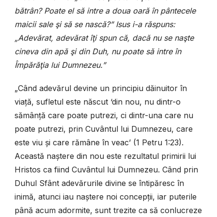
bătrân? Poate el să intre a doua o
ară în pântecele
maicii sale şi să se nască?” Isus i-a răspuns:
„Adevărat, adevărat îţi spun că, dacă nu se naşte
cineva din apă şi din Duh, nu poate să intre în
Împărăţia lui Dumnezeu.”
„Când adevărul devine un principiu dăinuitor în
viață, sufletul este născut ‘din nou, nu dintr-o
sămânță care poate putrezi, ci dintr-una care nu
poate putrezi, prin Cuvântul lui Dumnezeu, care
este viu și care rămâne în veac’ (1 Petru 1:23).
Această naștere din nou este rezultatul primirii lui
Hristos ca fiind Cuvântul lui Dumnezeu. Când prin
Duhul Sfânt adevărurile divine se întipăresc în
inimă, atunci iau naștere noi concepții, iar puterile
până acum adormite, sunt trezite ca să conlucreze