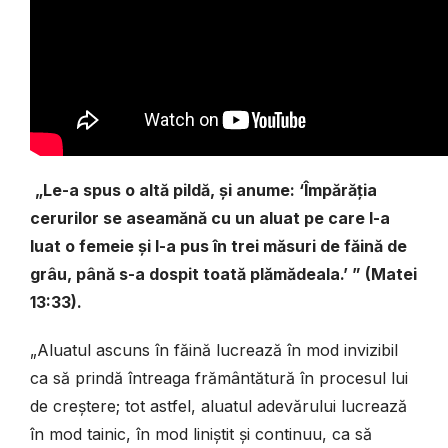
„Le-a spus o altă pildă, și anume: ‘Împărăția
cerurilor se aseamănă cu un aluat pe care l-a
luat o femeie și l-a pus în trei măsuri de făină de
grâu, până s-a dospit toată plămădeala.’ ” (Matei
13:33).
„Aluatul ascuns în făină lucrează în mod invizibil
ca să prindă întreaga frămân­tătură în procesul lui
de creștere; tot astfel, aluatul adevărului lucrează
în mod tainic, în mod liniștit și continuu, ca să