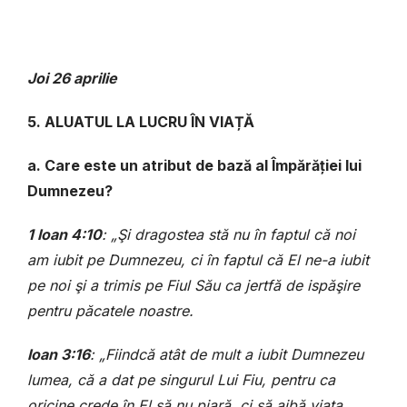
Joi
26 aprilie
5. ALUATUL LA LUCRU ÎN VIAȚĂ
a. Care este un atribut de bază al Împărăției lui
Dumnezeu?
1 Ioan 4:10
: „Şi dragostea stă nu în faptul că noi
am iubit pe Dumnezeu, ci în faptul că El ne-a iubit
pe noi şi a trimis pe Fiul Său ca jertfă de ispăşire
pentru păcatele noastre.
Ioan 3:16
: „Fiindcă atât de mult a iubit Dumnezeu
lumea, că a dat pe singurul Lui Fiu, pentru ca
oricine crede în El să nu piară, ci să aibă viaţa