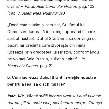
divină.” –
Parabolele Domnului Hristos
, pag. 102
(cap. 7,
Asemenea aluatului
).
30
„Dacă este studiat și ascultat, Cuvântul lui
Dumnezeu lucrează în inimă, su­punând fiecare
atribut nesfânt. Duhul Sfânt vine să convingă de
păcat, iar credința care izvorăște din inimă,
lucrează prin dragostea lui Hristos, conformându-
ne voinței Sale în trup, suflet și spirit.” –
In
Heavenly Places
, pag. 21.
b. Cum lucrează Duhul Sfânt în viețile noastre
pentru a realiza o schimbare?
Ioan 3:8
: „Vântul suflă încotro vrea şi-i auzi vuietul;
dar nu ştii de unde vine, nici încotro merge. Tot aşa