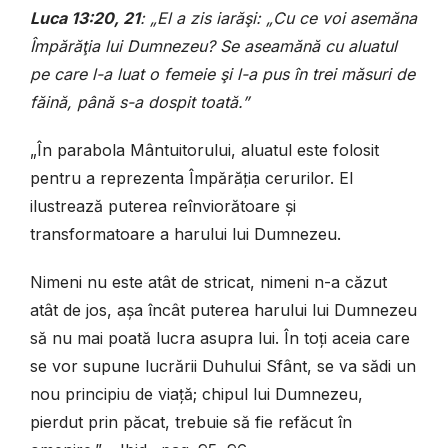
Luca 13:20, 21
: „El a zis iarăşi: „Cu ce voi asemăna
Împărăţia lui Dumne­zeu? Se aseamănă cu aluatul
pe care l-a luat o femeie şi l-a pus în trei măsuri de
făină, până s-a dospit toată.”
„În parabola Mântuitorului, aluatul este folosit
pentru a reprezenta Împărăția ce­rurilor. El
ilustrează puterea reînviorătoare și
transformatoare a harului lui Dumnezeu.
Nimeni nu este atât de stricat, nimeni n-a căzut
atât de jos, așa încât puterea ha­rului lui Dumnezeu
să nu mai poată lucra asupra lui. În toți aceia care
se vor supune lucrării Duhului Sfânt, se va sădi un
nou principiu de viață; chipul lui Dumnezeu,
pierdut prin păcat, trebuie să fie refăcut în