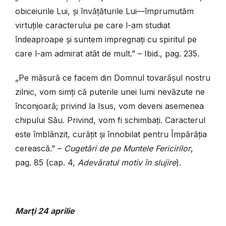
obiceiurile Lui, și învățăturile Lui—împrumutăm
virtuțile caracterului pe care l-am studiat
îndeaproape și suntem impregnați cu spiritul pe
care l-am admirat atât de mult.” – Ibid., pag. 235.
„Pe măsură ce facem din Domnul tovarășul nostru
zilnic, vom simți că puterile unei lumi nevăzute ne
înconjoară; privind la Isus, vom deveni asemenea
chipului Său. Privind, vom fi schimbați. Caracterul
este îmblânzit, curățit și înnobilat pentru Împărăția
cerească.” –
Cugetări de pe Muntele Fericirilor
,
pag. 85 (cap. 4,
Adevă­ratul motiv în slujire
).
Marţi
24 aprilie