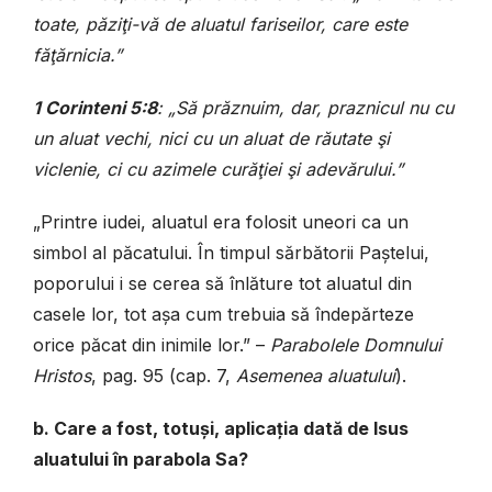
toate, păziţi-vă de aluatul fariseilor, care este
făţărnicia.”
1 Corinteni 5:8
: „Să prăznuim, dar, praznicul nu cu
un aluat vechi, nici cu un aluat de răutate şi
viclenie, ci cu azimele curăţiei şi adevărului.”
„Printre iudei, aluatul era folosit uneori ca un
simbol al păcatului. În timpul sărbătorii Paștelui,
poporului i se cerea să înlăture tot aluatul din
casele lor, tot așa cum trebuia să îndepărteze
orice păcat din inimile lor.” –
Parabolele Domnului
Hristos
, pag. 95 (cap. 7,
Asemenea aluatului
).
b. Care a fost, totuși, aplicația dată de Isus
aluatului în parabola Sa?