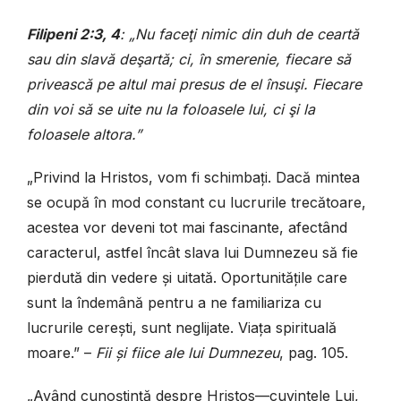
Filipeni 2:3, 4
: „Nu faceţi nimic din duh de ceartă
sau din slavă deşartă; ci, în smerenie, fiecare să
privească pe altul mai presus de el însuşi. Fiecare
din voi să se uite nu la foloasele lui, ci şi la
foloasele altora.”
„Privind la Hristos, vom fi schimbați. Dacă mintea
se ocupă în mod constant cu lucrurile trecătoare,
acestea vor deveni tot mai fascinante, afectând
caracterul, astfel încât slava lui Dumnezeu să fie
pierdută din vedere și uitată. Oportunitățile care
sunt la îndemână pentru a ne familiariza cu
lucrurile cerești, sunt neglijate. Viața spirituală
moare.” –
Fii și fiice ale lui Dumnezeu
, pag. 105.
„Având cunoștință despre Hristos—cuvintele Lui,