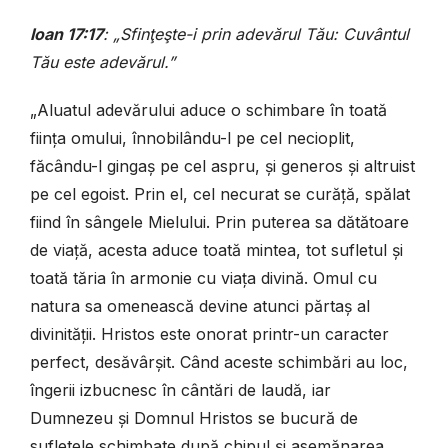
Ioan 17:17
: „Sfinţeşte-i prin adevărul Tău: Cuvântul
Tău este adevărul.”
„Aluatul adevărului aduce o schimbare în toată
ființa omului, înnobilându-l pe cel necioplit,
făcându-l gingaș pe cel aspru, și generos și altruist
pe cel egoist. Prin el, cel necurat se curăță, spălat
fiind în sângele Mielului. Prin puterea sa dătătoare
de viață, acesta aduce toată mintea, tot sufletul și
toată tăria în armonie cu viața divină. Omul cu
natura sa omenească devine atunci părtaș al
divinității. Hristos este onorat printr-un caracter
perfect, desăvârșit. Când aceste schimbări au loc,
îngerii izbucnesc în cântări de laudă, iar
Dumnezeu și Domnul Hristos se bucură de
sufletele schimbate după chipul și asemănarea