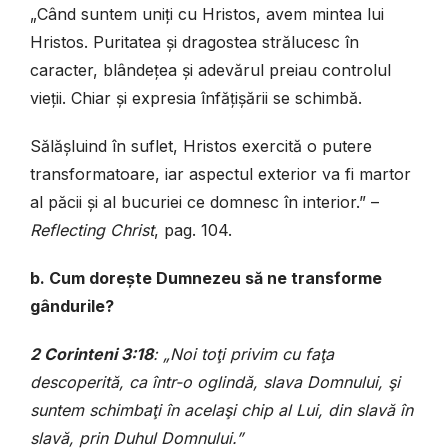
„Când suntem uniți cu Hristos, avem mintea lui
Hristos. Puritatea și dragostea strălucesc în
caracter, blândețea și adevărul preiau controlul
vieții. Chiar și expresia înfățișării se schimbă.
Sălășluind în suflet, Hristos exercită o putere
transformatoare, iar aspectul ex­terior va fi martor
al păcii și al bucuriei ce domnesc în interior.” –
Reflecting Christ
, pag. 104.
b. Cum dorește Dumnezeu să ne transforme
gândurile?
2 Corinteni 3:18
: „Noi toţi privim cu faţa
descoperită, ca într-o oglindă, slava Domnului, şi
suntem schimbaţi în acelaşi chip al Lui, din slavă în
slavă, prin Duhul Domnului.”