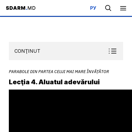
РУ
Acasa
/
Bibliotecă
/
Şcoala de Sabat
/
Parabole din partea Celui 
CONŢINUT
PARABOLE DIN PARTEA CELUI MAI MARE ÎNVĂȚĂTOR
Lecţia 4. Aluatul adevărului