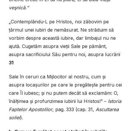
veşnică.”
„Contemplându-L pe Hristos, noi zăbovim pe
țărmul unei iubiri de nemăsurat. Ne străduim să
vorbim despre această iubire, dar limbajul nu ne
ajută. Cugetăm asupra vieții Sale pe pământ,
asupra sacrificiului Său pentru noi, asupra lucrării
31
Sale în ceruri ca Mijlocitor al nostru, cum și
asupra locașurilor pe care le pregătește pentru cei
care Îl iubesc; și nu putem decât să exclamăm: O,
înălțimea și profunzi­mea iubirii lui Hristos!” –
Istoria
Faptelor Apostolilor
, pag. 333 (cap. 31,
Ascul­tarea
soliei
).