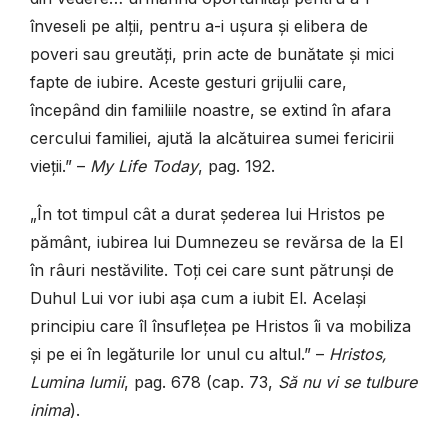
înveseli pe alții, pentru a-i ușura și elibera de
poveri sau greutăți, prin acte de bunătate și mici
fapte de iubire. Aceste gesturi grijulii care,
începând din familiile noastre, se extind în afara
cercului familiei, ajută la alcătui­rea sumei fericirii
vieții.” –
My Life Today
, pag. 192.
„În tot timpul cât a durat șederea lui Hristos pe
pământ, iubirea lui Dumnezeu se revărsa de la El
în râuri nestăvilite. Toți cei care sunt pătrunși de
Duhul Lui vor iubi așa cum a iubit El. Același
principiu care îl însuflețea pe Hristos îi va mobiliza
și pe ei în legăturile lor unul cu altul.” –
Hristos,
Lumina lumii
, pag. 678 (cap. 73,
Să nu vi se tulbure
inima
).