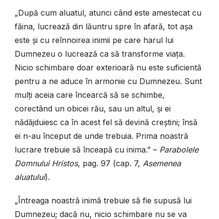
„După cum aluatul, atunci când este amestecat cu
făina, lucrează din lăuntru spre în afară, tot așa
este și cu reînnoirea inimii pe care harul lui
Dumnezeu o lu­crează ca să transforme viața.
Nicio schimbare doar exterioară nu este suficientă
pentru a ne aduce în armonie cu Dumnezeu. Sunt
mulți aceia care încearcă să se schimbe,
corectând un obicei rău, sau un altul, și ei
nădăjduiesc ca în acest fel să devină creștini; însă
ei n-au început de unde trebuia. Prima noastră
lucrare trebuie să înceapă cu inima.” –
Parabolele
Domnului Hristos
, pag. 97 (cap. 7,
Asemenea
aluatului
).
„Întreaga noastră inimă trebuie să fie supusă lui
Dumnezeu; dacă nu, nicio schimbare nu se va