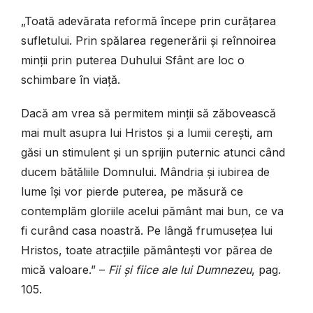
„Toată adevărata reformă începe prin curățarea
sufletului. Prin spălarea rege­nerării și reînnoirea
minții prin puterea Duhului Sfânt are loc o
schimbare în viață.
Dacă am vrea să permitem minții să zăbovească
mai mult asupra lui Hristos și a lumii cerești, am
găsi un stimulent și un sprijin puternic atunci când
ducem bătăliile Domnului. Mândria și iubirea de
lume își vor pierde puterea, pe măsură ce
contemplăm gloriile acelui pământ mai bun, ce va
fi curând casa noastră. Pe lângă frumusețea lui
Hristos, toate atracțiile pământești vor părea de
mică valoare.” –
Fii și fiice ale lui Dumnezeu
, pag.
105.