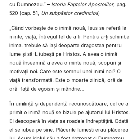
cu Dumnezeu.” –
Istoria Faptelor Apostoli­lor
, pag.
520 (cap. 51,
Un subpăstor credincios
)
„Când vorbește de o inimă nouă, Isus se referă la
minte, viață, întregul fel de a fi. Pentru a-ți schimba
inima, trebuie să lași deoparte dragostea pentru
lume și să-L iubești pe Hristos. A avea o inimă
nouă înseamnă a avea o minte nouă, scopuri și
motivații noi. Care este semnul unei inimi noi? O
viață transformată. Este o moarte zilnică, oră de
oră, față de egoism și mândrie…
În umilință și dependență recunoscătoare, cel ce a
primit o inimă nouă se bizu­ie pe ajutorul lui Hristos.
El descoperă în viața sa roadele îndreptățirii. Odată
el se iubea pe sine. Plăcerile lumești erau plăcerea
lui. Acum idolul său a fost detronat și Dumnezeu