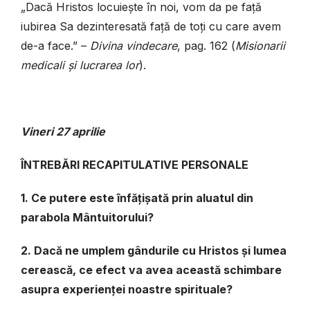
„Dacă Hristos locuiește în noi, vom da pe față
iubirea Sa dezinteresată față de toți cu care avem
de-a face.” –
Divina vindecare
, pag. 162 (
Misionarii
medicali și lucrarea lor
).
Vineri
27 aprilie
ÎNTREBĂRI RECAPITULATIVE PERSONALE
1. Ce putere este înfățișată prin aluatul din
parabola Mântuitorului?
2. Dacă ne umplem gândurile cu Hristos și lumea
cerească, ce efect va avea această schimbare
asupra experienței noastre spirituale?