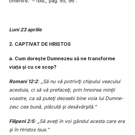
omenire.” – Ibid., pag. 95, 96 .
Luni
23 aprilie
2. CAPTIVAT DE HRISTOS
a. Cum dorește Dumnezeu să ne transforme
viața și cu ce scop?
Romani 12:2
: „Să nu vă potriviţi chipului veacului
acestuia, ci să vă prefa­ceţi, prin înnoirea minţii
voastre, ca să puteţi deosebi bine voia lui Dumne­
zeu: cea bună, plăcută şi desăvârşită.”
Filipeni 2:5
: „Să aveţi în voi gândul acesta care era
şi în Hristos Isus.”