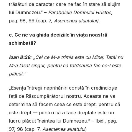
trăsături de caracter care ne fac în stare să slujim
lui Dumne­zeu.” –
Parabolele Domnului Hristos,
pag. 98, 99 (cap. 7,
Asemenea aluatului).
c. Ce ne va ghida deciziile în viața noastră
schimbată?
Ioan 8:29
: „Cel ce M-a trimis este cu Mine; Tatăl nu
M-a lăsat singur, pentru că totdeauna fac ce-I este
plăcut.”
„Esența întregii neprihăniri constă în credincioșia
față de Răscumpărătorul nostru. Aceasta ne va
determina să facem ceea ce este drept, pentru că
este drept — pentru că a face dreptate este un
lucru plăcut înaintea lui Dumnezeu.” – Ibid., pag.
97, 98 (cap. 7,
Asemenea aluatului
)