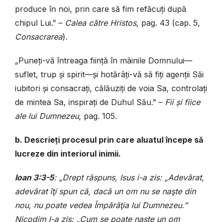
produce în noi, prin care să fim refăcuți după
chipul Lui.” –
Calea către Hristos
, pag. 43 (cap. 5,
Consacrarea
).
„Puneți-vă întreaga ființă în mâinile Domnului—
suflet, trup și spirit—și hotărâți-vă să fiți agenții Săi
iubitori și consacrați, călăuziți de voia Sa, controlați
de mintea Sa, inspirați de Duhul Său.” –
Fii și fiice
ale lui Dumnezeu
, pag. 105.
b. Descrieți procesul prin care aluatul începe să
lucreze din interiorul inimii.
Ioan 3:3-5
: „Drept răspuns, Isus i-a zis: „Adevărat,
adevărat îţi spun că, dacă un om nu se naşte din
nou, nu poate vedea Împărăţia lui Dumnezeu.”
Nicodim I-a zis: „Cum se poate naşte un om