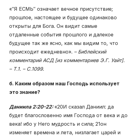
«″Я ЕСМЬ″ означает вечное присутствие;
прошлое, настоящее и будущее одинаково
открыты для Бога. Он видит самые
отдаленные события прошлого и далекое
будущее так же ясно, как мы видим то, что
происходит ежедневно».
– Библейский
комментарий АСД [из комментариев Э.Г. Уайт].
– Т.1. – С.1099
.
б. Каким образом наш Господь использует
это знание?
Даниила 2:20-22:
«
20
И сказал Даниил: да
будет благословенно имя Господа от века и до
века! ибо у Него мудрость и сила;
21
он
изменяет времена и лета, низлагает царей и