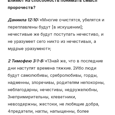
влияют на способность понимать смысл
пророчеств?
Даниила 12:10:
«Многие очистятся, убелятся и
переплавлены будут [в искушении];
нечестивые же будут поступать нечестиво, и
не уразумеет сего никто из нечестивых, а
мудрые уразумеют»;
2 Тимофею 3:1-8:
«
1
Знай же, что в последние
дни наступят времена тяжкие.
2
Ибо люди
будут самолюбивы, сребролюбивы, горды,
надменны, злоречивы, родителям непокорны,
неблагодарны, нечестивы, недружелюбны,
3
непримирительны, клеветники,
невоздержны, жестоки, не любящие добра,
4
предатели, наглы, напыщенны, более