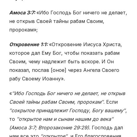
Амоса 3:7:
«Ибо Господь Бог ничего не делает,
не открыв Своей тайны рабам Своим,
пророкам»;
Откровение 1:1:
«Откровение Иисуса Христа,
которое дал Ему Бог, чтобы показать рабам
Своим, чему надлежит быть вскоре. И Он
показал, послав [оное] через Ангела Своего
рабу Своему Иоанну».
«
″Ибо Господь Бог ничего не делает, не открыв
Своей тайны рабам Своим, пророкам″
. Если
″сокрытое принадлежит Господу, Богу вашему″
,
то
″открытое нам и сынам нашим до века″
(Амоса 3:7; Второзаконие 29:29)
. Господь дал
нам все это
″открытое″
, и Его благословения