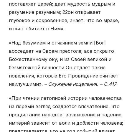
поставляет царей; дает мудрость мудрым и
разумение разумным;
22
он открывает
глубокое и сокровенное, знает, что во мраке,
и свет обитает с Ним».
«Над безумием и отчаянием земли [Бог]
восседает на Своем престоле; все открыто
Божественному оку; и из Своей великой и
безмятежной вечности Он отдает такие
повеления, которые Его Провидение считает
наилучшими».
– Служение исцеления. – С.417
.
«При чтении летописей истории человечества
на первый взгляд создается впечатление, что
процветание народов, возвышение и падение
империй зависит от воли и доблести человека;
представляется, что на ход событий влияет