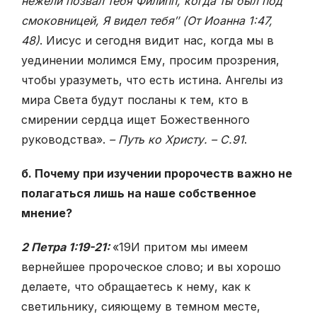
нежели позвал тебя Филипп, когда ты был под
смоковницей, Я видел тебя″ (От Иоанна 1:47,
48)
. Иисус и сегодня видит нас, когда мы в
уединении молимся Ему, просим прозрения,
чтобы уразуметь, что есть истина. Ангелы из
мира Света будут посланы к тем, кто в
смирении сердца ищет Божественного
руководства».
– Путь ко Христу. – С.91
.
б. Почему при изучении пророчеств важно не
полагаться лишь на наше собственное
мнение?
2 Петра 1:19-21:
«
19
И притом мы имеем
вернейшее пророческое слово; и вы хорошо
делаете, что обращаетесь к нему, как к
светильнику, сияющему в темном месте,