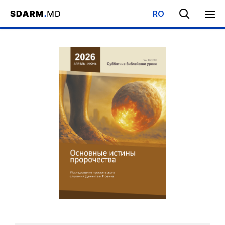
RO
Начало
/
Библиотека
/
Субботняя Школа
/
Основные истины п