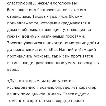
сластолюбивы, нежели боголюбивы,
5
имеющие вид благочестия, силы же его
отрекшиеся. Таковых удаляйся.
6
К сим
принадлежат те, которые вкрадываются в
дома и обольщают женщин, утопающих во
грехах, водимых различными похотями,
7
всегда учащихся и никогда не могущих дойти
до познания истины.
8
Как Ианний и Иамврий
противились Моисею, так и сии противятся
истине, люди, развращенные умом, невежды в
вере».
«Дух, с которым вы приступаете к
исследованию Писания, определяет характер
ваших помощников. Ангелы Света будут с
теми, кто с кротостью в сердце просит