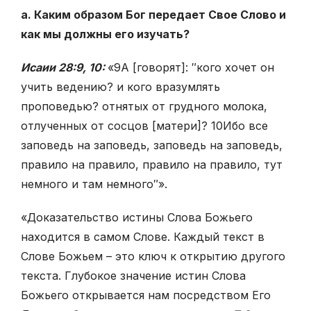
а. Каким образом Бог передает Свое Слово и
как мы должны его изучать?
Исаии 28:9, 10:
«
9
А [говорят]: ″кого хочет он
учить ведению? и кого вразумлять
проповедью? отнятых от грудного молока,
отлученных от сосцов [матери]?
10
Ибо все
заповедь на заповедь, заповедь на заповедь,
правило на правило, правило на правило, тут
немного и там немного″».
«Доказательство истины Слова Божьего
находится в самом Слове. Каждый текст в
Слове Божьем – это ключ к открытию другого
текста. Глубокое значение истин Слова
Божьего открывается нам посредством Его