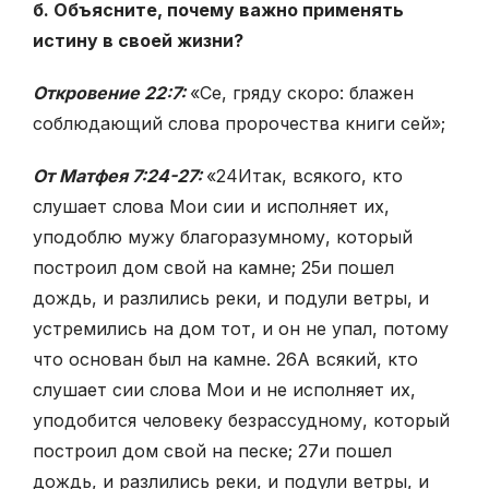
б. Объясните, почему важно применять
истину в своей жизни?
Откровение 22:7:
«Се, гряду скоро: блажен
соблюдающий слова пророчества книги сей»;
От Матфея 7:24-27:
«
24
Итак, всякого, кто
слушает слова Мои сии и исполняет их,
уподоблю мужу благоразумному, который
построил дом свой на камне;
25
и пошел
дождь, и разлились реки, и подули ветры, и
устремились на дом тот, и он не упал, потому
что основан был на камне.
26
А всякий, кто
слушает сии слова Мои и не исполняет их,
уподобится человеку безрассудному, который
построил дом свой на песке;
27
и пошел
дождь, и разлились реки, и подули ветры, и