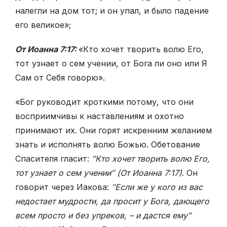
налегли на дом тот; и он упал, и было падение
его великое»;
От Иоанна 7:17:
«Кто хочет творить волю Его,
тот узнает о сем учении, от Бога ли оно или Я
Сам от Себя говорю».
«Бог руководит кроткими потому, что они
восприимчивы к наставлениям и охотно
принимают их. Они горят искренним желанием
знать и исполнять волю Божью. Обетование
Спасителя гласит:
″Кто хочет творить волю Его,
тот узнает о сем учении″ (От Иоанна 7:17)
. Он
говорит через Иакова:
″Если же у кого из вас
недостает мудрости, да просит у Бога, дающего
всем просто и без упреков, – и дастся ему″