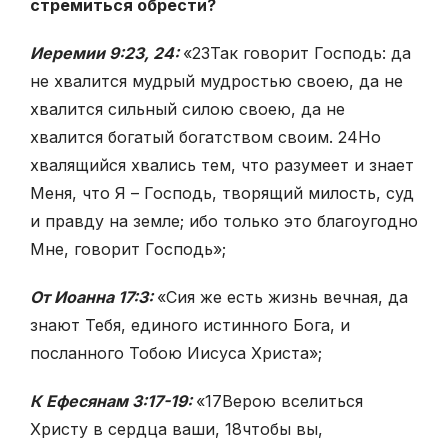
стремиться обрести?
Иеремии 9:23, 24:
«
23
Так говорит Господь: да
не хвалится мудрый мудростью своею, да не
хвалится сильный силою своею, да не
хвалится богатый богатством своим.
24
Но
хвалящийся хвались тем, что разумеет и знает
Меня, что Я – Господь, творящий милость, суд
и правду на земле; ибо только это благоугодно
Мне, говорит Господь»;
От Иоанна 17:3:
«Сия же есть жизнь вечная, да
знают Тебя, единого истинного Бога, и
посланного Тобою Иисуса Христа»;
К Ефесянам 3:17-19:
«
17
Верою вселиться
Христу в сердца ваши,
18
чтобы вы,