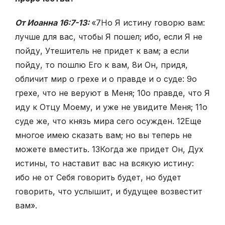
От Иоанна 16:7-13:
«
7
Но Я истину говорю вам:
лучше для вас, чтобы Я пошел; ибо, если Я не
пойду, Утешитель не придет к вам; а если
пойду, то пошлю Его к вам,
8
и Он, придя,
обличит мир о грехе и о правде и о суде:
9
о
грехе, что не веруют в Меня;
10
о правде, что Я
иду к Отцу Моему, и уже не увидите Меня;
11
о
суде же, что князь мира сего осужден. 12Еще
многое имею сказать вам; но вы теперь не
можете вместить. 13Когда же придет Он, Дух
истины, то наставит вас на всякую истину:
ибо не от Себя говорить будет, но будет
говорить, что услышит, и будущее возвестит
вам».