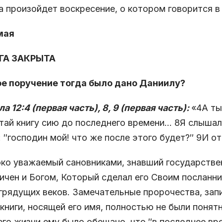
да произойдет воскресение, о котором говорится в 
 мая
ИГА ЗАКРЫТА
кое поручение тогда было дано Даниилу?
а 12:4 (первая часть), 8, 9 (первая часть):
«
4
А ты
тай книгу сию до последнего времени…
8
Я слышал 
: ″господин мой! что же после этого будет?″
9
И от
ко уважаемый сановниками, знавший государстве
ичен и Богом, Который сделал его Своим посланн
грядущих веков. Замечательные пророчества, зап
 книги, носящей его имя, полностью не были понят
его жизни ему было обещано, что ″в последнее вр