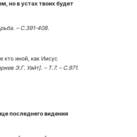
ем, но в устах твоих будет
рьба. – С.391-408.
 кто иной, как Иисус
в Э.Г. Уайт]. – Т.7. – С.971
.
нце последнего видения