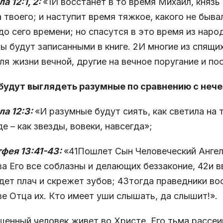
а 12:1, 2:
«
1
И восстанет в то время Михаил, князь
 твоего; и наступит время тяжкое, какого не быва
до сего времени; но спасутся в это время из наро
ы будут записанными в книге.
2
И многие из спящих
ля жизни вечной, другие на вечное поругание и по
 будут выглядеть разумные по сравнению с неч
а 12:3:
«И разумные будут сиять, как светила на 
де – как звезды, вовеки, навсегда»;
фея 13:41-43:
«
41
Пошлет Сын Человеческий Ангело
а Его все соблазны и делающих беззаконие,
42
и в
дет плач и скрежет зубов;
43
тогда праведники вос
е Отца их. Кто имеет уши слышать, да слышит!».
енный человек живет во Христе. Его тьма рассеи