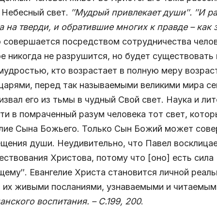
 Небесный свет.
″Мудрый привлекает души″. ″И ра
а на тверди, и обратившие многих
к правде – как 
о совершается посредством сотрудничества челове
е никогда не разрушится, но будет существовать в
мудростью, кто возрастает в полную меру возрас
царями, перед так называемыми великими мира сег
извал его из тьмы в чудный Свой свет. Наука и ли
ти в помраченный разум человека тот свет, кото
лие Сына Божьего. Только Сын Божий может сове
щения души. Неудивительно, что Павел восклицае
ествования Христова, потому что [оно] есть сила
ему″. Евангелие Христа становится личной реальн
 их живыми посланиями, узнаваемыми и читаемы
анского воспитания. – С.199, 200
.