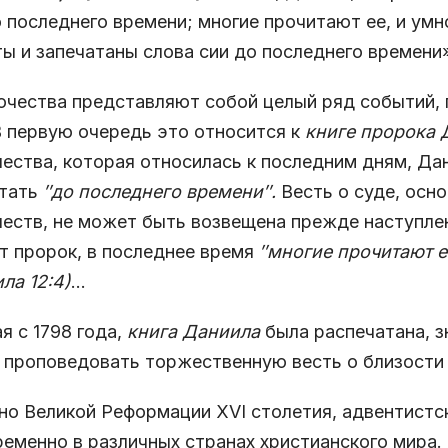
 последнего времени; многие прочитают ее, и ум
ы и запечатаны слова сии до последнего времени»
чества представляют собой целый ряд событий,
В первую очередь это относится к
книге пророка 
ества, которая относилась к последним дням, Да
атать
″до последнего времени″.
Весть о суде, осн
еств, не может быть возвещена прежде наступлен
т пророк, в последнее время
″многие прочитают е
ла 12:4)
…
я с 1798 года,
книга Даниила
была распечатана, з
 проповедовать торжественную весть о близости 
о Великой Реформации XVI столетия, адвентистс
еменно в различных странах христианского мира. К