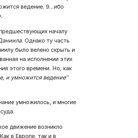
ножится ведение. 9…ибо
.
 предшествующих началу
Даниила
. Однако ту часть
ниилу было велено скрыть и
ованная на исполнении этих
ия этого времени. Но, как
е, и умножится ведение″
нание умножилось, и многие
суда.
кое движение возникло
ак в Европе, так и в