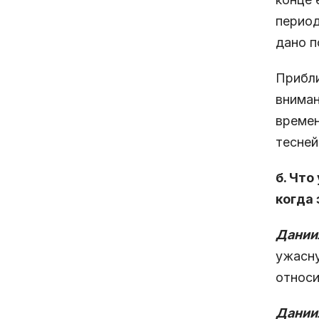
период
дано п
Прибли
вниман
времен
тесней
б. Что
когда
Даниил
ужасну
относи
Даниил