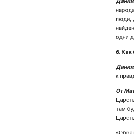
Даниил
народа
люди, 
найден
одни д
б. Как
Даниил
к прав
От Мат
Царств
там бу
Царств
«Обращ