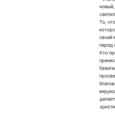
новый,
светил
То, чт
которо
своей 
перед 
Кто пр
принес
Еванге
просве
благов
верующ
делает
христи