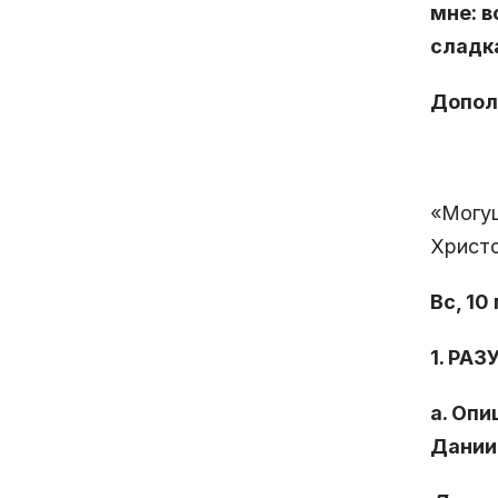
мне: в
сладк
Допол
«Могущ
Христо
Вс, 10
1. РА
а. Опи
Дании