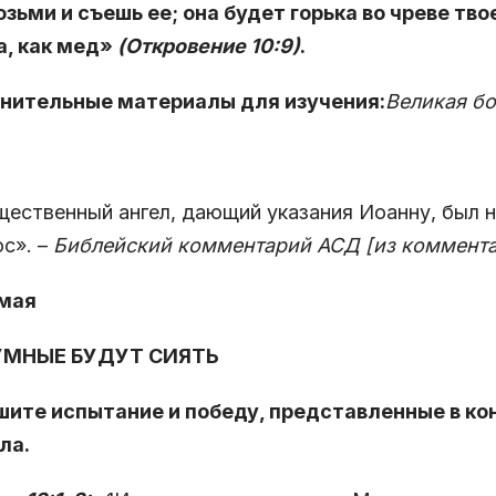
озьми и съешь ее; она будет горька во чреве тво
а, как мед»
(Откровение 10:9)
.
нительные материалы для изучения:
Великая бо
ественный ангел, дающий указания Иоанну, был не
с». –
Библейский комментарий АСД [из комментарие
 мая
ЗУМНЫЕ БУДУТ СИЯТЬ
шите испытание и победу, представленные в ко
ла.