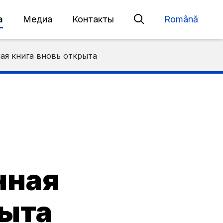
а
Медиа
Контакты
Română
ная книга вновь открыта
нная
рыта