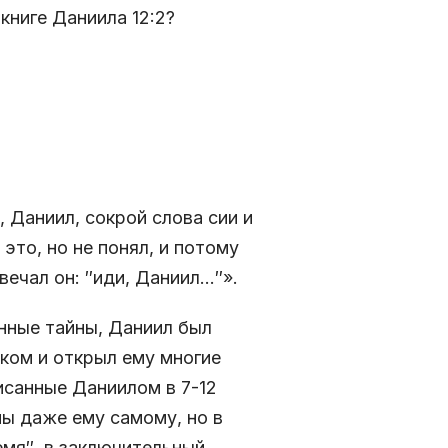
книге Даниила 12:2?
, Даниил, сокрой слова сии и
это, но не понял, и потому
вечал он: ″иди, Даниил…″».
нные тайны, Даниил был
иком и открыл ему многие
исанные Даниилом в 7-12
ны даже ему самому, но в
емя″, в заключительный