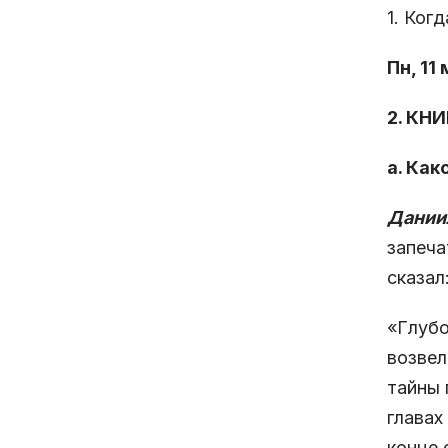
1. Ког
Пн, 11
2. КН
а. Ка
Даниил
запеча
сказал
«Глубо
возвел
тайны 
главах
конце 