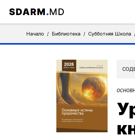
Начало
/
Библиотека
/
Субботняя Школа
СОД
ОСНОВН
У
к