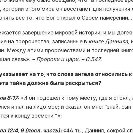
 истории этого мира он восстанет для получения 
онять все то, что Бог открыл о Своем намерении…
жается завершение мировой истории, и мы долж
ие на пророчества, записанные в
книге Даниила
,
и. Между этими пророчествами и последней книг
шая связь».
– Пророки и цари. – С.547
.
 указывает на то, что слова ангела относились к
 эта тайна должна была раскрыться?
а 8:17:
«И он подошел к тому месту, где я стоял, 
лся и пал на лицо мое; и сказал он мне: ″знай, сы
тся к концу времени!″»;
а 12:4, 9 (посл. часть):
«4А ты, Даниил, сокрой сл