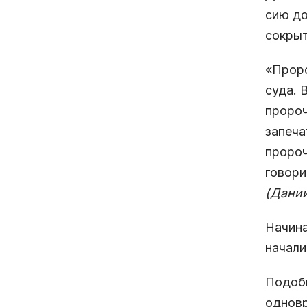
сию до
сокрыт
«Проро
суда. 
пророч
запеч
пророч
говори
(Дании
Начина
начали
Подобн
одновр