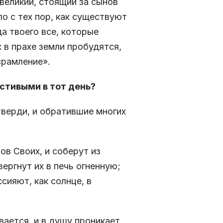
 великий, стоящий за сынов
ло с тех пор, как существуют
да твоего все, которые
 в прахе земли пробудятся,
срамление».
естивыми в тот день?
тверди, и обратившие многих
в Своих, и соберут из
вергнут их в печь огненную;
сияют, как солнце, в
вается, и в душу проникает