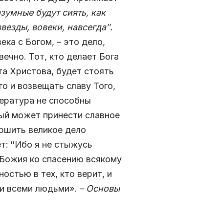
зумные будут сиять, как
звезды, вовеки, навсегда″.
ка с Богом, – это дело,
ечно. Тот, кто делает Бога
та Христова, будет стоять
о и возвещать славу Того,
тература не способны
рый может принести славное
ршить великое дело
т: ″Ибо я не стыжусь
 Божия ко спасению всякому
остью в тех, кто верит, и
ми всеми людьми».
– Основы