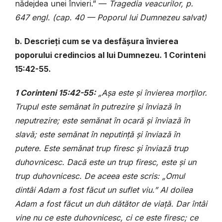
nădejdea unei învieri.” —
Tragedia veacurilor, p.
647 engl. (cap. 40 — Poporul lui Dumnezeu salvat)
b. Descrieți cum se va desfășura învierea
poporului credincios al lui Dumnezeu. 1 Corinteni
15:42-55.
1 Corinteni 15:42-55:
„Așa este și învierea morților.
Trupul este semănat în putrezire și înviază în
neputrezire; este semănat în ocară și înviază în
slavă; este semănat în neputință și înviază în
putere. Este semănat trup firesc și înviază trup
duhovnicesc. Dacă este un trup firesc, este și un
trup duhovnicesc. De aceea este scris: „Omul
dintâi Adam a fost făcut un suflet viu.” Al doilea
Adam a fost făcut un duh dătător de viață. Dar întâi
vine nu ce este duhovnicesc, ci ce este firesc; ce