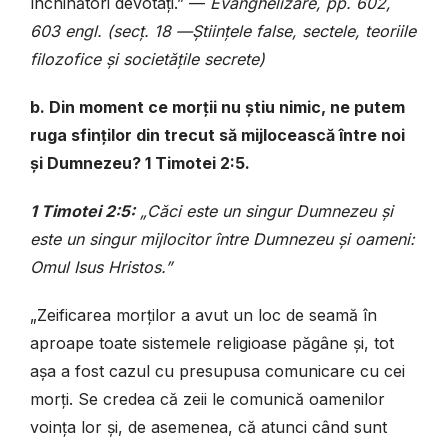
închinători devotați.” —
Evanghelizare, pp. 602,
603 engl. (secț. 18 —Științele false, sectele, teoriile
filozofice și societățile secrete)
b. Din moment ce morții nu știu nimic, ne putem
ruga sfinților din trecut să mijlocească între noi
și Dumnezeu? 1 Timotei 2:5.
1 Timotei 2:5:
„Căci este un singur Dumnezeu și
este un singur mijlocitor între Dumnezeu și oameni:
Omul Isus Hristos.”
„Zeificarea morților a avut un loc de seamă în
aproape toate sistemele religioase păgâne și, tot
așa a fost cazul cu presupusa comunicare cu cei
morți. Se credea că zeii le comunică oamenilor
voința lor și, de asemenea, că atunci când sunt