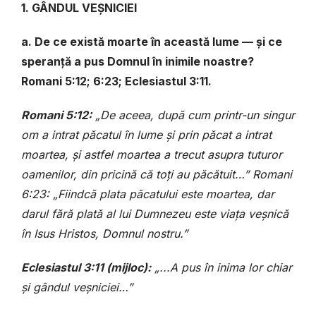
1. GÂNDUL VEȘNICIEI
a. De ce există moarte în această lume — și ce
speranță a pus Domnul în inimile noastre?
Romani 5:12; 6:23; Eclesiastul 3:11.
Romani 5:12:
„De aceea, după cum printr-un singur
om a intrat păcatul în lume și prin păcat a intrat
moartea, și astfel moartea a trecut asupra tuturor
oamenilor, din pricină că toți au păcătuit…” Romani
6:23: „Fiindcă plata păcatului este moartea, dar
darul fără plată al lui Dumnezeu este viața veșnică
în Isus Hristos, Domnul nostru.”
Eclesiastul 3:11 (mijloc):
„...A pus în inima lor chiar
și gândul veșniciei…”