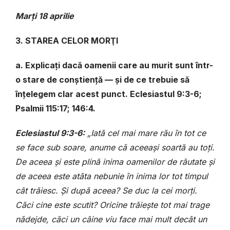
Marți 18 aprilie
3. STAREA CELOR MORŢI
a. Explicați dacă oamenii care au murit sunt într-
o stare de conștiență — și de ce trebuie să
înțelegem clar acest punct. Eclesiastul 9:3-6;
Psalmii 115:17; 146:4.
Eclesiastul 9:3-6:
„Iată cel mai mare rău în tot ce
se face sub soare, anume că aceeași soartă au toți.
De aceea și este plină inima oamenilor de răutate și
de aceea este atâta nebunie în inima lor tot timpul
cât trăiesc. Și după aceea? Se duc la cei morți.
Căci cine este scutit? Oricine trăiește tot mai trage
nădejde, căci un câine viu face mai mult decât un