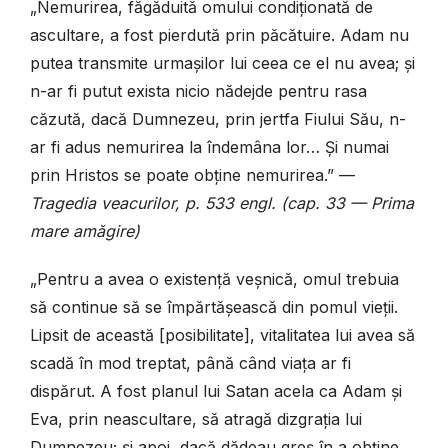
„Nemurirea, făgăduită omului condiționată de
ascultare, a fost pierdută prin păcătuire. Adam nu
putea transmite urmașilor lui ceea ce el nu avea; și
n-ar fi putut exista nicio nădejde pentru rasa
căzută, dacă Dumnezeu, prin jertfa Fiului Său, n-
ar fi adus nemurirea la îndemâna lor… Și numai
prin Hristos se poate obține nemurirea.” —
Tragedia veacurilor, p. 533 engl. (cap. 33 — Prima
mare amăgire)
„Pentru a avea o existență veșnică, omul trebuia
să continue să se împărtășească din pomul vieții.
Lipsit de această [posibilitate], vitalitatea lui avea să
scadă în mod treptat, până când viața ar fi
dispărut. A fost planul lui Satan acela ca Adam și
Eva, prin neascultare, să atragă dizgrația lui
Dumnezeu; și apoi, dacă dădeau greș în a obține