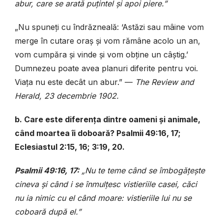
abur, care se arată puțintel și apoi piere.”
„Nu spuneți cu îndrăzneală: ‘Astăzi sau mâine vom
merge în cutare oraș și vom rămâne acolo un an,
vom cumpăra și vinde și vom obține un câștig.’
Dumnezeu poate avea planuri diferite pentru voi.
Viața nu este decât un abur.” —
The Review and
Herald, 23 decembrie 1902.
b. Care este diferența dintre oameni și animale,
când moartea îi doboară? Psalmii 49:16, 17;
Eclesiastul 2:15, 16; 3:19, 20.
Psalmii 49:16, 17:
„Nu te teme când se îmbogățește
cineva și când i se înmulțesc vistieriile casei, căci
nu ia nimic cu el când moare: vistieriile lui nu se
coboară după el.”