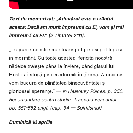
Text de memorizat: „Adevărat este cuvântul
acesta: Dacă am murit împreună cu El, vom şi trăi
împreună cu El.” (2 Timotei 2:11).
„Trupurile noastre muritoare pot pieri și pot fi puse
în mormânt. Cu toate acestea, fericita noastră
nădejde trăiește până la înviere, când glasul lui
Hristos îi strigă pe cei adormiți în țărână. Atunci ne
vom bucura de plinătatea binecuvântatei și
glorioasei speranțe.” —
In Heavenly Places, p. 352.
Recomandare pentru studiu: Tragedia veacurilor,
pp. 551-562 engl. (cap. 34 — Spiritismul)
Duminică 16 aprilie