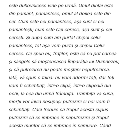
este duhovnicesc vine pe urmă. Omul dintâi este
din pământ, pământesc; omul al doilea este din
cer. Cum este cel pământesc, așa sunt și cei
pământești; cum este Cel ceresc, așa sunt și cei
cerești. Și după cum am purtat chipul celui
pământesc, tot așa vom purta și chipul Celui
ceresc. Ce spun eu, fraților, este că nu pot carnea
și sângele să moștenească Împărăția lui Dumnezeu,
și că putrezirea nu poate moșteni neputrezirea.
Iată, vă spun o taină: nu vom adormi toți, dar toți
vom fi schimbați, într-o clipă, într-o clipeală din
ochi, la cea din urmă trâmbiță. Trâmbița va suna,
morții vor învia nesupuși putrezirii și noi vom fi
schimbați. Căci trebuie ca trupul acesta supus
putrezirii să se îmbrace în neputrezire și trupul
acesta muritor să se îmbrace în nemurire. Când