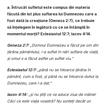
a. Întrucât sufletul este compus din materia
făcută din lut plus suflarea lui Dumnezeu care a
fost dată la creațiune (Geneza 2:7), ce trebuie
să înțelegem în legătură cu ce se întâmplă în
momentul morții? Eclesiastul 12:7; Iacov 4:14.
Geneza 2:7:
„Domnul Dumnezeu a făcut pe om din
țărâna pământului, i-a suflat în nări suflare de viață,
și omul s-a făcut astfel un suflet viu.”
Eclesiastul 12:7:
„până nu se întoarce țărâna în
pământ, cum a fost, și până nu se întoarce duhul la
Dumnezeu, care l-a dat.”
Iacov 4:14:
„și nu știți ce va aduce ziua de mâine!
Căci ce este viața voastră? Nu sunteți decât un