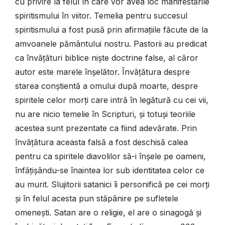
cu privire la felul în care vor avea loc manifestările
spiritismului în viitor. Temelia pentru succesul
spiritismului a fost pusă prin afirmațiile făcute de la
amvoanele pământului nostru. Pastorii au predicat
ca învățături biblice niște doctrine false, al căror
autor este marele înșelător. Învățătura despre
starea conștientă a omului după moarte, despre
spiritele celor morți care intră în legătură cu cei vii,
nu are nicio temelie în Scripturi, și totuși teoriile
acestea sunt prezentate ca fiind adevărate. Prin
învățătura aceasta falsă a fost deschisă calea
pentru ca spiritele diavolilor să-i înșele pe oameni,
înfățișându-se înaintea lor sub identitatea celor ce
au murit. Slujitorii satanici îi personifică pe cei morți
și în felul acesta pun stăpânire pe sufletele
omenești. Satan are o religie, el are o sinagogă și