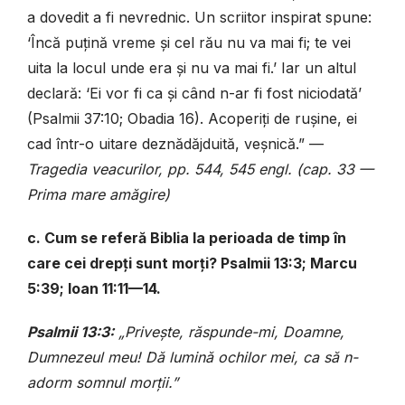
a dovedit a fi nevrednic. Un scriitor inspirat spune:
‘Încă puțină vreme și cel rău nu va mai fi; te vei
uita la locul unde era și nu va mai fi.’ Iar un altul
declară: ‘Ei vor fi ca și când n-ar fi fost niciodată’
(Psalmii 37:10; Obadia 16). Acoperiți de rușine, ei
cad într-o uitare deznădăjduită, veșnică.” —
Tragedia veacurilor, pp. 544, 545 engl. (cap. 33 —
Prima mare amăgire)
c. Cum se referă Biblia la perioada de timp în
care cei drepți sunt morți? Psalmii 13:3; Marcu
5:39; Ioan 11:11—14.
Psalmii 13:3:
„Privește, răspunde-mi, Doamne,
Dumnezeul meu! Dă lumină ochilor mei, ca să n-
adorm somnul morții.”