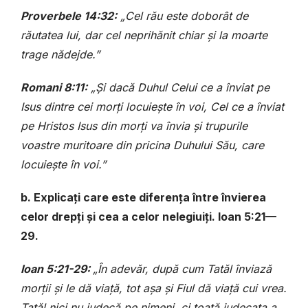
Proverbele 14:32:
„Cel rău este doborât de
răutatea lui, dar cel neprihănit chiar și la moarte
trage nădejde.”
Romani 8:11:
„Și dacă Duhul Celui ce a înviat pe
Isus dintre cei morți locuiește în voi, Cel ce a înviat
pe Hristos Isus din morți va învia și trupurile
voastre muritoare din pricina Duhului Său, care
locuiește în voi.”
b. Explicați care este diferența între învierea
celor drepți și cea a celor nelegiuiți. Ioan 5:21—
29.
Ioan 5:21-29:
„În adevăr, după cum Tatăl înviază
morții și le dă viață, tot așa și Fiul dă viață cui vrea.
Tatăl nici nu judecă pe nimeni, ci toată judecata a