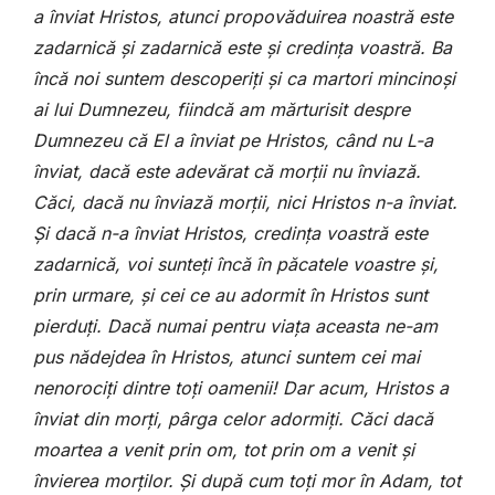
a înviat Hristos, atunci propovăduirea noastră este
zadarnică și zadarnică este și credința voastră. Ba
încă noi suntem descoperiți și ca martori mincinoși
ai lui Dumnezeu, fiindcă am mărturisit despre
Dumnezeu că El a înviat pe Hristos, când nu L-a
înviat, dacă este adevărat că morții nu înviază.
Căci, dacă nu înviază morții, nici Hristos n-a înviat.
Și dacă n-a înviat Hristos, credința voastră este
zadarnică, voi sunteți încă în păcatele voastre și,
prin urmare, și cei ce au adormit în Hristos sunt
pierduți. Dacă numai pentru viața aceasta ne-am
pus nădejdea în Hristos, atunci suntem cei mai
nenorociți dintre toți oamenii! Dar acum, Hristos a
înviat din morți, pârga celor adormiți. Căci dacă
moartea a venit prin om, tot prin om a venit și
învierea morților. Și după cum toți mor în Adam, tot