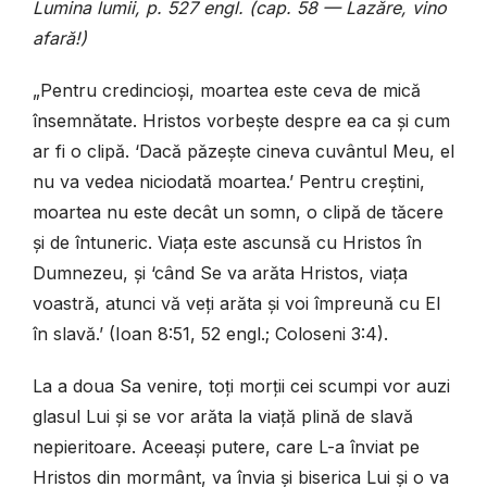
Lumina lumii, p. 527 engl. (cap. 58 — Lazăre, vino
afară!)
„Pentru credincioși, moartea este ceva de mică
însemnătate. Hristos vorbește despre ea ca și cum
ar fi o clipă. ‘Dacă păzește cineva cuvântul Meu, el
nu va vedea niciodată moartea.’ Pentru creștini,
moartea nu este decât un somn, o clipă de tăcere
și de întuneric. Viața este ascunsă cu Hristos în
Dumnezeu, și ‘când Se va arăta Hristos, viața
voastră, atunci vă veți arăta și voi împreună cu El
în slavă.’ (Ioan 8:51, 52 engl.; Coloseni 3:4).
La a doua Sa venire, toți morții cei scumpi vor auzi
glasul Lui și se vor arăta la viață plină de slavă
nepieritoare. Aceeași putere, care L-a înviat pe
Hristos din mormânt, va învia și biserica Lui și o va