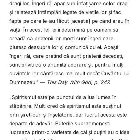
dragi lor. Îngeri răi apar sub înfățișarea celor dragi
și relatează întâmplări legate de viețile lor și fac
fapte pe care le-au făcut [aceștia] pe când erau în
viață. În acest fel, ei îi determină pe oameni să
creadă că prietenii lor morți sunt îngeri care
plutesc deasupra lor și comunică cu ei. Acești
îngeri răi, care pretind că sunt prietenii decedați,
sunt priviți cu o anumită adorare și, pentru mulți,
cuvintele lor cântăresc mai mult decât Cuvântul lui
Dumnezeu.” —
This Day With God, p. 247.
„Spiritismul este pe punctul de a lua lumea în
stăpânire. Mulți cred că spiritismul este susținut
prin șiretlicuri și înșelătorie, dar lucrul acesta este
departe de adevăr. Puterile supraomenești
lucrează printr-o varietate de căi și puțini au o idee