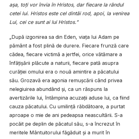
așa, toți vor învia în Hristos, dar fiecare la rândul
cetei lui. Hristos este cel dintâi rod, apoi, la venirea
Lui, cei ce sunt ai lui Hristos.”
„După izgonirea sa din Eden, viața lui Adam pe
pământ a fost plină de durere. Fiecare frunză care
cădea, fiecare victimă a jertfei, orice vătămare a
înfățișării plăcute a naturii, fiecare pată asupra
curăției omului era o nouă amintire a păcatului
său. Grozavă era agonia remușcării când privea
nelegiuirea abundând și, ca un răspuns la
avertizările lui, întâmpina acuzații aduse lui, ca fiind
cauza păcatului. Cu umilință răbdătoare, a purtat
aproape o mie de ani pedeapsa neascultării. S-a
pocăit pe deplin de păcatul său, s-a încrezut în
meritele Mântuitorului făgăduit și a murit în