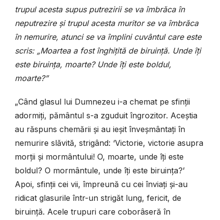
trupul acesta supus putrezirii se va îmbrăca în
neputrezire și trupul acesta muritor se va îmbrăca
în nemurire, atunci se va împlini cuvântul care este
scris: „Moartea a fost înghițită de biruință. Unde îți
este biruința, moarte? Unde îți este boldul,
moarte?”
„Când glasul lui Dumnezeu i-a chemat pe sfinții
adormiți, pământul s-a zguduit îngrozitor. Aceștia
au răspuns chemării și au ieșit înveșmântați în
nemurire slăvită, strigând: ‘Victorie, victorie asupra
morții și mormântului! O, moarte, unde îți este
boldul? O mormântule, unde îți este biruința?’
Apoi, sfinții cei vii, împreună cu cei înviați și-au
ridicat glasurile într-un strigăt lung, fericit, de
biruință. Acele trupuri care coborâseră în