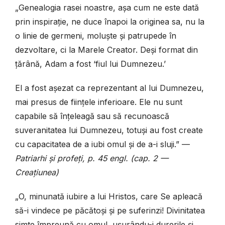
„Genealogia rasei noastre, așa cum ne este dată
prin inspirație, ne duce înapoi la originea sa, nu la
o linie de germeni, moluște și patrupede în
dezvoltare, ci la Marele Creator. Deși format din
țărână, Adam a fost ‘fiul lui Dumnezeu.’
El a fost așezat ca reprezentant al lui Dumnezeu,
mai presus de ființele inferioare. Ele nu sunt
capabile să înțeleagă sau să recunoască
suveranitatea lui Dumnezeu, totuși au fost create
cu capacitatea de a iubi omul și de a-i sluji.” —
Patriarhi și profeți, p. 45 engl. (cap. 2 —
Creațiunea)
„O, minunată iubire a lui Hristos, care Se apleacă
să-i vindece pe păcătoși și pe suferinzi! Divinitatea
simte împreună cu omul, ușurându-i durerile și