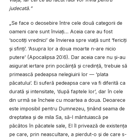
judecată.”
„Se face o deosebire între cele două categorii de
oameni care sunt înviați… Aceia care au fost
‘socotiți vrednici’ de învierea spre viață sunt ‘fericiți
și sfinți’. ‘Asupra lor a doua moarte n-are nicio
putere’ (Apocalipsa 20:6). Dar aceia care nu și-au
asigurat iertare prin pocăință și credință, trebuie să
primească pedeapsa nelegiuirii lor — ‘plata
păcatului’. Ei suferă pedeapsa care va fi diferită ca
durată și intensitate, ‘după faptele lor’, dar în cele
din urmă se încheie cu moartea a doua. Deoarece
este imposibil pentru Dumnezeu, ținând seama de
dreptatea și de mila Sa, să-l mântuiască pe
păcătos în păcatele sale, El îl privează de existența
pe care, prin neascultare, a pierdut-o și de care s-