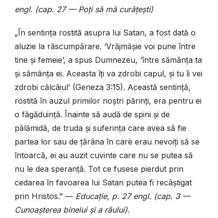
engl. (cap. 27 — Poți să mă curățești)
„În sentința rostită asupra lui Satan, a fost dată o
aluzie la răscumpărare. ‘Vrăjmășie voi pune între
tine și femeie’, a spus Dumnezeu, ‘între sămânța ta
și sămânța ei. Aceasta îți va zdrobi capul, și tu îi vei
zdrobi călcâiul’ (Geneza 3:15). Această sentință,
rostită în auzul primilor noștri părinți, era pentru ei
o făgăduință. Înainte să audă de spini și de
pălămidă, de truda și suferința care avea să fie
partea lor sau de țărâna în care erau nevoiți să se
întoarcă, ei au auzit cuvinte care nu se putea să
nu le dea speranță. Tot ce fusese pierdut prin
cedarea în favoarea lui Satan putea fi recâștigat
prin Hristos.” —
Educație, p. 27 engl. (cap. 3 —
Cunoașterea binelui și a răului).