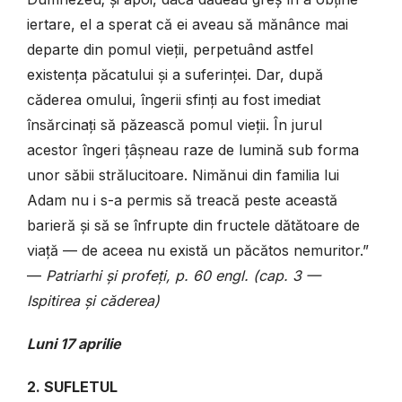
iertare, el a sperat că ei aveau să mănânce mai
departe din pomul vieții, perpetuând astfel
existența păcatului și a suferinței. Dar, după
căderea omului, îngerii sfinți au fost imediat
însărcinați să păzească pomul vieții. În jurul
acestor îngeri țâșneau raze de lumină sub forma
unor săbii strălucitoare. Nimănui din familia lui
Adam nu i s-a permis să treacă peste această
barieră și să se înfrupte din fructele dătătoare de
viață — de aceea nu există un păcătos nemuritor.”
—
Patriarhi și profeți, p. 60 engl. (cap. 3 —
Ispitirea și căderea)
Luni 17 aprilie
2. SUFLETUL