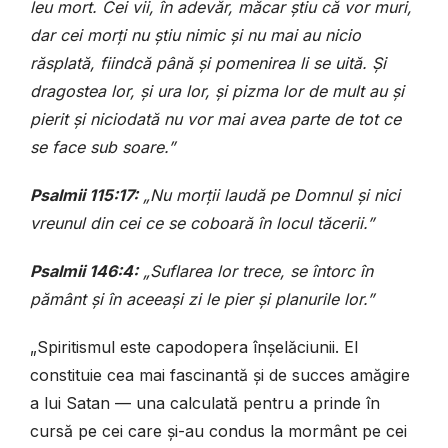
leu mort. Cei vii, în adevăr, măcar știu că vor muri,
dar cei morți nu știu nimic și nu mai au nicio
răsplată, fiindcă până și pomenirea li se uită. Și
dragostea lor, și ura lor, și pizma lor de mult au și
pierit și niciodată nu vor mai avea parte de tot ce
se face sub soare.”
Psalmii 115:17:
„Nu morții laudă pe Domnul și nici
vreunul din cei ce se coboară în locul tăcerii.”
Psalmii 146:4:
„Suflarea lor trece, se întorc în
pământ și în aceeași zi le pier și planurile lor.”
„Spiritismul este capodopera înșelăciunii. El
constituie cea mai fascinantă și de succes amăgire
a lui Satan — una calculată pentru a prinde în
cursă pe cei care și-au condus la mormânt pe cei