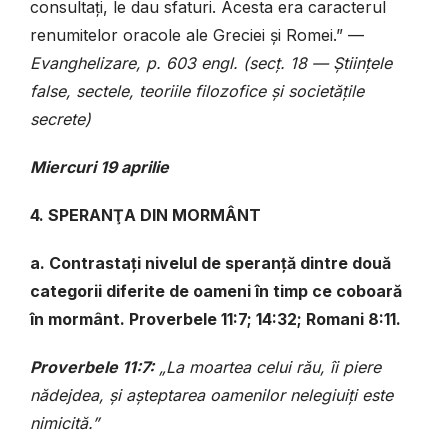
consultați, le dau sfaturi. Acesta era caracterul
renumitelor oracole ale Greciei și Romei.” —
Evanghelizare, p. 603 engl. (secț. 18 — Științele
false, sectele, teoriile filozofice și societățile
secrete)
Miercuri 19 aprilie
4. SPERANŢA DIN MORMÂNT
a. Contrastați nivelul de speranță dintre două
categorii diferite de oameni în timp ce coboară
în mormânt. Proverbele 11:7; 14:32; Romani 8:11.
Proverbele 11:7:
„La moartea celui rău, îi piere
nădejdea, și așteptarea oamenilor nelegiuiți este
nimicită.”