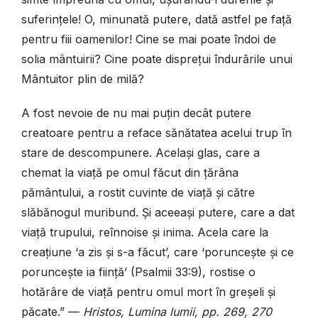
suferințele! O, minunată putere, dată astfel pe față
pentru fiii oamenilor! Cine se mai poate îndoi de
solia mântuirii? Cine poate disprețui îndurările unui
Mântuitor plin de milă?
A fost nevoie de nu mai puțin decât putere
creatoare pentru a reface sănătatea acelui trup în
stare de descompunere. Același glas, care a
chemat la viață pe omul făcut din țărâna
pământului, a rostit cuvinte de viață și către
slăbănogul muribund. Și aceeași putere, care a dat
viață trupului, reînnoise și inima. Acela care la
creațiune ‘a zis și s-a făcut’, care ‘poruncește și ce
poruncește ia ființă’ (Psalmii 33:9), rostise o
hotărâre de viață pentru omul mort în greșeli și
păcate.” —
Hristos, Lumina lumii, pp. 269, 270