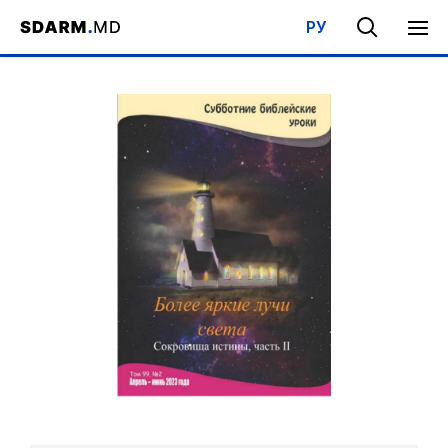
РУ
Acasa
/
Bibliotecă
/
Şcoala de Sabat
/
Raze de lumină mai străluc