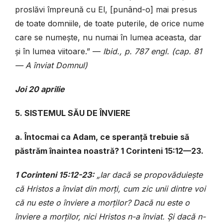
proslăvi împreună cu El, [punând-o] mai presus
de toate domniile, de toate puterile, de orice nume
care se numește, nu numai în lumea aceasta, dar
și în lumea viitoare.” —
Ibid., p. 787 engl. (cap. 81
— A înviat Domnul)
Joi 20 aprilie
5. SISTEMUL SĂU DE ÎNVIERE
a. Întocmai ca Adam, ce speranță trebuie să
păstrăm înaintea noastră? 1 Corinteni 15:12—23.
1 Corinteni 15:12-23:
„Iar dacă se propovăduiește
că Hristos a înviat din morți, cum zic unii dintre voi
că nu este o înviere a morților? Dacă nu este o
înviere a morților, nici Hristos n-a înviat. Și dacă n-