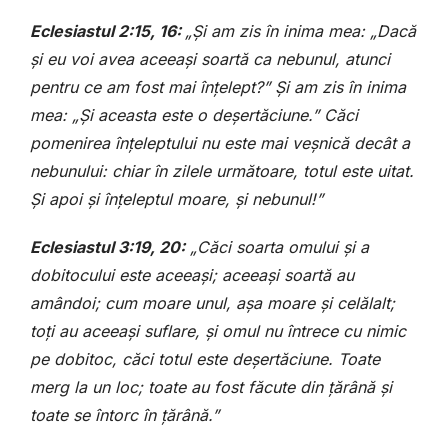
Eclesiastul 2:15, 16:
„Și am zis în inima mea: „Dacă
și eu voi avea aceeași soartă ca nebunul, atunci
pentru ce am fost mai înțelept?” Și am zis în inima
mea: „Și aceasta este o deșertăciune.” Căci
pomenirea înțeleptului nu este mai veșnică decât a
nebunului: chiar în zilele următoare, totul este uitat.
Și apoi și înțeleptul moare, și nebunul!”
Eclesiastul 3:19, 20:
„Căci soarta omului și a
dobitocului este aceeași; aceeași soartă au
amândoi; cum moare unul, așa moare și celălalt;
toți au aceeași suflare, și omul nu întrece cu nimic
pe dobitoc, căci totul este deșertăciune. Toate
merg la un loc; toate au fost făcute din țărână și
toate se întorc în țărână.”