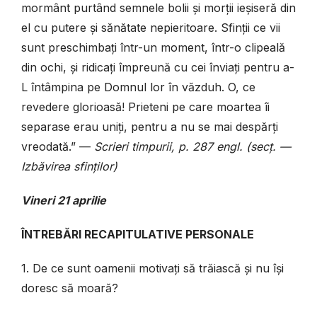
mormânt purtând semnele bolii și morții ieșiseră din
el cu putere și sănătate nepieritoare. Sfinții ce vii
sunt preschimbați într-un moment, într-o clipeală
din ochi, și ridicați împreună cu cei înviați pentru a-
L întâmpina pe Domnul lor în văzduh. O, ce
revedere glorioasă! Prieteni pe care moartea îi
separase erau uniți, pentru a nu se mai despărți
vreodată.” —
Scrieri timpurii, p. 287 engl. (secț. —
Izbăvirea sfinților)
Vineri 21 aprilie
ÎNTREBĂRI RECAPITULATIVE PERSONALE
1. De ce sunt oamenii motivați să trăiască și nu își
doresc să moară?