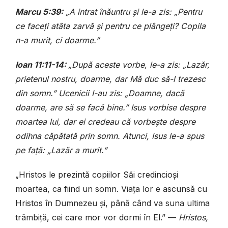
Marcu 5:39:
„A intrat înăuntru și le-a zis: „Pentru
ce faceți atâta zarvă și pentru ce plângeți? Copila
n-a murit, ci doarme.”
Ioan 11:11-14:
„După aceste vorbe, le-a zis: „Lazăr,
prietenul nostru, doarme, dar Mă duc să-l trezesc
din somn.” Ucenicii I-au zis: „Doamne, dacă
doarme, are să se facă bine.” Isus vorbise despre
moartea lui, dar ei credeau că vorbește despre
odihna căpătată prin somn. Atunci, Isus le-a spus
pe față: „Lazăr a murit.”
„Hristos le prezintă copiilor Săi credincioși
moartea, ca fiind un somn. Viața lor e ascunsă cu
Hristos în Dumnezeu și, până când va suna ultima
trâmbiță, cei care mor vor dormi în El.” —
Hristos,