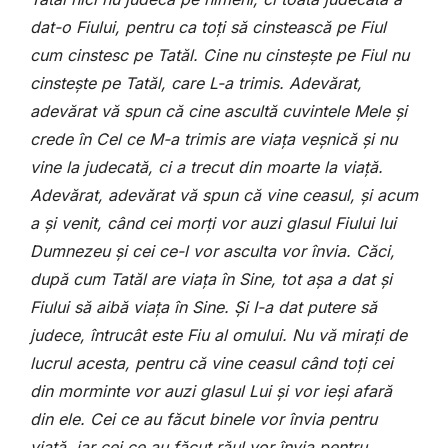
dat-o Fiului, pentru ca toți să cinstească pe Fiul
cum cinstesc pe Tatăl. Cine nu cinstește pe Fiul nu
cinstește pe Tatăl, care L-a trimis. Adevărat,
adevărat vă spun că cine ascultă cuvintele Mele și
crede în Cel ce M-a trimis are viața veșnică și nu
vine la judecată, ci a trecut din moarte la viață.
Adevărat, adevărat vă spun că vine ceasul, și acum
a și venit, când cei morți vor auzi glasul Fiului lui
Dumnezeu și cei ce-l vor asculta vor învia. Căci,
după cum Tatăl are viața în Sine, tot așa a dat și
Fiului să aibă viața în Sine. Și I-a dat putere să
judece, întrucât este Fiu al omului. Nu vă mirați de
lucrul acesta, pentru că vine ceasul când toți cei
din morminte vor auzi glasul Lui și vor ieși afară
din ele. Cei ce au făcut binele vor învia pentru
viață, iar cei ce au făcut răul vor învia pentru