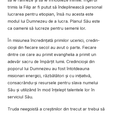
să le rafineze și să le înnobileze inimile. Îngerul
trimis la Filip ar fi putut să îndeplinească personal
lucrarea pentru etiopian, însă nu acesta este
modul lui Dumnezeu de a lucra. Planul Său este
ca oamenii să lucreze pentru semenii lor.
În misiunea încredințată primilor ucenici, credin-
cioșii din fiecare secol au avut o parte. Fiecare
dintre cei care au primit evanghelia a primit un
adevăr sacru de împărțit lumii. Credincioșii din
poporul lui Dumnezeu au fost întotdeauna
misionari energici, răzbătători și cu inițiativă,
consacrându-și resursele pentru slava numelui
Său și utilizând în mod înțelept talentele lor în
serviciul Său.
Truda neegoistă a creștinilor din trecut ar trebui să