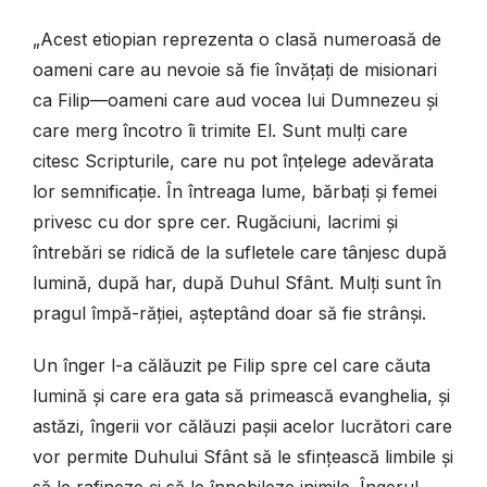
„Acest etiopian reprezenta o clasă numeroasă de
oameni care au nevoie să fie învățați de misionari
ca Filip—oameni care aud vocea lui Dumnezeu și
care merg încotro îi trimite El. Sunt mulți care
citesc Scripturile, care nu pot înțelege adevărata
lor semnificație. În întreaga lume, bărbați și femei
privesc cu dor spre cer. Rugăciuni, lacrimi și
întrebări se ridică de la sufletele care tânjesc după
lumină, după har, după Duhul Sfânt. Mulți sunt în
pragul împă-răției, așteptând doar să fie strânși.
Un înger l-a călăuzit pe Filip spre cel care căuta
lumină și care era gata să primească evanghelia, și
astăzi, îngerii vor călăuzi pașii acelor lucrători care
vor permite Duhului Sfânt să le sfințească limbile și