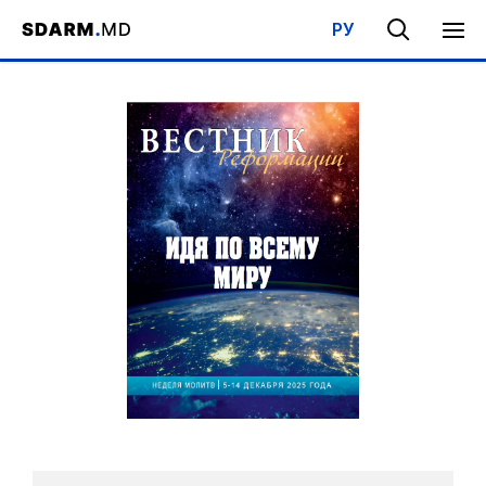
РУ
Acasa
/
Bibliotecă
/
Cărţi,compilaţii, broşure
/
EI NE AȘTEAPTĂ...