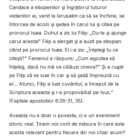
Candace a etiopienilor
ş
i îngrijitorul tuturor
vistieriilor ei, venit la Ierusalim ca să se închine, se
întorcea de acolo
ş
i
ş
edea în carul lui
ş
i citea pe
prorocul Isaia. Duhul a zis lui Filip: „Du-te
ş
i ajunge
carul acesta!” Filip a alergat
ş
i a auzit pe etiopian
citind pe prorocul Isaia. El i-a zis: „Înţelegi tu ce
cite
ş
ti?” Famenul a răspuns: „Cum a
ş
putea să
înţeleg, dacă nu mă va călăuzi cineva?” Şi a rugat
pe Filip să se suie în car
ş
i să
ş
adă împreună cu
el… Atunci, Filip a luat cuvântul, a început de la
Scriptura aceasta
ş
i i-a propovăduit pe Isus.“
(Faptele apostolilor 8:26-31, 35).
Aceasta nu e doar o poveste, ci e un eveniment
istoric real. Ținem noi cont de măsura în care este
acesta relevant pentru fiecare din noi chiar acum?