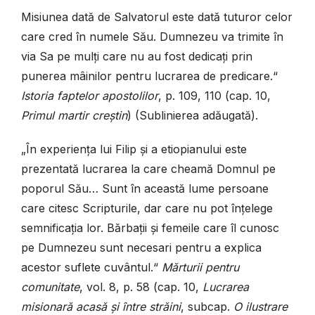
Misiunea dată de Salvatorul este dată tuturor celor
care cred în numele Său. Dumnezeu va trimite în
via Sa pe mulți care nu au fost dedicați prin
punerea mâinilor pentru lucrarea de predicare.“
Istoria faptelor apostolilor
, p. 109, 110 (cap. 10,
Primul martir creștin
) (Sublinierea adăugată).
„În experiența lui Filip și a etiopianului este
prezentată lucrarea la care cheamă Domnul pe
poporul Său… Sunt în această lume persoane
care citesc Scripturile, dar care nu pot înțelege
semnificația lor. Bărbații și femeile care îl cunosc
pe Dumnezeu sunt necesari pentru a explica
acestor suflete cuvântul.“
Mărturii pentru
comunitate
, vol. 8, p. 58 (cap. 10,
Lucrarea
misionară acasă și între străini
, subcap.
O ilustrare