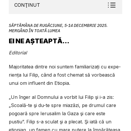
CONŢINUT
SĂPTĂMÂNA DE RUGĂCIUNE, 5-14 DECEMBRIE 2025.
MERGÂND ÎN TOATĂ LUMEA
EI NE AȘTEAPTĂ...
Editorial
Majoritatea dintre noi suntem familiarizați cu expe-
riența lui Filip, când a fost chemat să vorbească
unui om influent din Etiopia.
„Un înger al Domnului a vorbit lui Filip
ş
i i-a zis:
„Scoală-te
ş
i du-te spre miazăzi, pe drumul care
pogoară spre Ierusalim la Gaza
ş
i care este
pustiu”. Filip s-a sculat şi a plecat. Şi iată că un
etiopian, un famen cu mare putere la împărăteasa