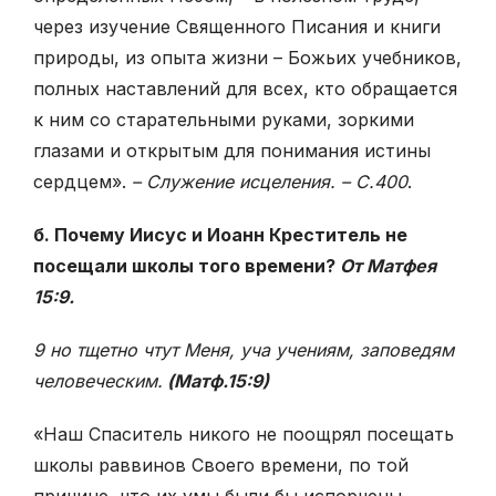
через изучение Священного Писания и книги
природы, из опыта жизни – Божьих учебников,
полных наставлений для всех, кто обращается
к ним со старательными руками, зоркими
глазами и открытым для понимания истины
сердцем».
– Служение исцеления. – С.400
.
б. Почему Иисус и Иоанн Креститель не
посещали школы того времени?
От Матфея
15:9.
9 но тщетно чтут Меня, уча учениям, заповедям
человеческим.
(Матф.15:9)
«Наш Спаситель никого не поощрял посещать
школы раввинов Своего времени, по той
причине, что их умы были бы испорчены