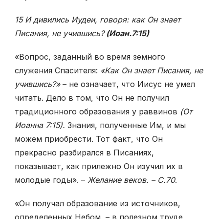
15 И дивились Иудеи, говоря: как Он знает
Писания, не учившись?
(Иоан.7:15)
«Вопрос, заданный во время земного
служения Спасителя:
«Как Он знает Писания, не
учившись?»
– не означает, что Иисус не умел
читать. Дело в том, что Он не получил
традиционного образования у раввинов
(От
Иоанна 7:15).
Знания, полученные Им, и мы
можем приобрести. Тот факт, что Он
прекрасно разбирался в Писаниях,
показывает, как прилежно Он изучил их в
молодые годы». –
Желание веков. – С.70
.
«Он получал образование из источников,
определенных Небом, – в по­лезном труде,