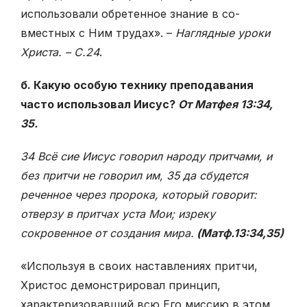
использовали обретенное знание в со­
вместных с Ним трудах». –
Наглядные уроки
Христа. – С.24
.
б. Какую особую технику преподавания
часто использовал Иисус?
От Матфея 13:34,
35.
34 Всё сие Иисус говорил народу притчами, и
без притчи не говорил им, 35 да сбудется
реченное через пророка, который говорит:
отверзу в притчах уста Мои; изреку
сокровенное от создания мира.
(Матф.13:34,35)
«Используя в своих наставлениях притчи,
Христос демонстрировал прин­цип,
характеризовавший всю Его миссию в этом