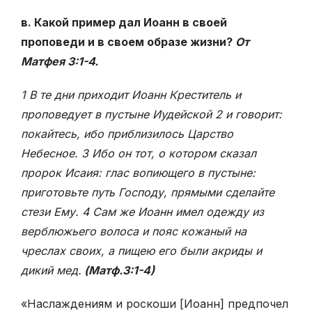
в. Какой пример дал Иоанн в своей
проповеди и в своем образе жизни?
От
Матфея 3:1-4.
1 В те дни приходит Иоанн Креститель и
проповедует в пустыне Иудейской 2 и говорит:
покайтесь, ибо приблизилось Царство
Небесное. 3 Ибо он тот, о котором сказал
пророк Исаия: глас вопиющего в пустыне:
приготовьте путь Господу, прямыми сделайте
стези Ему. 4 Сам же Иоанн имел одежду из
верблюжьего волоса и пояс кожаный на
чреслах своих, а пищею его были акриды и
дикий мед.
(Матф.3:1-4)
«Наслаждениям и роскоши [Иоанн] предпочел