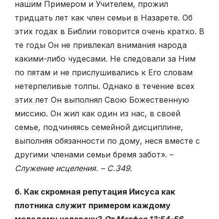
нашим Примером и Учителем, прожил
тридцать лет как член семьи в Назарете. Об
этих годах в Библии гово­рится очень кратко. В
те годы Он не привлекал внимания народа
какими-либо чудесами. Не следовали за Ним
по пятам и не прислушивались к Его словам
нетерпеливые толпы. Однако в течение всех
этих лет Он выполнял Свою Боже­ственную
миссию. Он жил как один из нас, в своей
семье, подчиняясь семейной дисциплине,
выполняя обязанности по дому, неся вместе с
другими членами семьи бремя забот». –
Служение исцеления. – С.349
.
б. Как скромная репутация Иисуса как
плотника служит примером каждому
молодому человеку?
От Матфея 13:54-56.