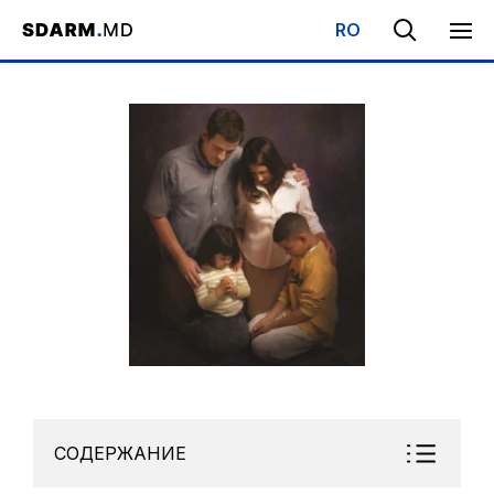
RO
Начало
/
Библиотека
/
Субботняя Школа
/
Воспитывая послед
СОДЕРЖАНИЕ