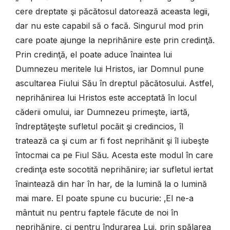
cere dreptate şi păcătosul datorează aceasta legii,
dar nu este capabil să o facă. Singurul mod prin
care poate ajunge la neprihănire este prin credinţă.
Prin credinţă, el poate aduce înaintea lui
Dumnezeu meritele lui Hristos, iar Domnul pune
ascultarea Fiului Său în dreptul păcătosului. Astfel,
neprihănirea lui Hristos este acceptată în locul
căderii omului, iar Dumnezeu primeşte, iartă,
îndreptăţeşte sufletul pocăit şi credincios, îl
tratează ca şi cum ar fi fost neprihănit şi îl iubeşte
întocmai ca pe Fiul Său. Acesta este modul în care
credinţa este socotită neprihănire; iar sufletul iertat
înaintează din har în har, de la lumină la o lumină
mai mare. El poate spune cu bucurie: ‚El ne-a
mântuit nu pentru faptele făcute de noi în
neprihănire, ci pentru îndurarea Lui, prin spălarea