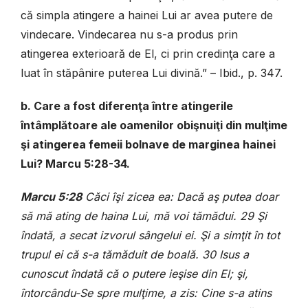
că simpla atingere a hainei Lui ar avea putere de
vindecare. Vindecarea nu s-a produs prin
atingerea exterioară de El, ci prin credinţa care a
luat în stăpânire puterea Lui divină.” – Ibid., p. 347.
b. Care a fost diferenţa între atingerile
întâmplătoare ale oamenilor obişnuiţi din mulţime
şi atingerea femeii bolnave de marginea hainei
Lui? Marcu 5:28-34.
Marcu 5:28
Căci îşi zicea ea: Dacă aş putea doar
să mă ating de haina Lui, mă voi tămădui. 29 Şi
îndată, a secat izvorul sângelui ei. Şi a simţit în tot
trupul ei că s-a tămăduit de boală. 30 Isus a
cunoscut îndată că o putere ieşise din El; şi,
întorcându-Se spre mulţime, a zis: Cine s-a atins