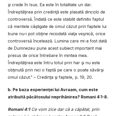
şi crede în Isus. Ea este în totalitate un dar.
Îndreptăţirea prin credinţă este plasată dincolo de
controversă. Îndată ce este stabilit definitiv faptul
că meritele câştigate de omul căzut prin faptele lui
bune nu-i pot obţine niciodată viaţa veşnică, orice
controversă încetează. Lumina care mi-a fost dată
de Dumnezeu pune acest subiect important mai
presus de orice întrebare în mintea mea.
Îndreptăţirea este întru totul prin har şi nu este
obţinută prin nici o faptă pe care o poate săvârşi
omul căzut.” – Credinţa şi faptele, p. 19, 20.
b. Pe baza experienţei lui Avraam, cum este
atribuită păcătosului neprihănirea? Romani 4:1-8.
Romani 4:1
Ce vom zice dar că a căpătat, prin