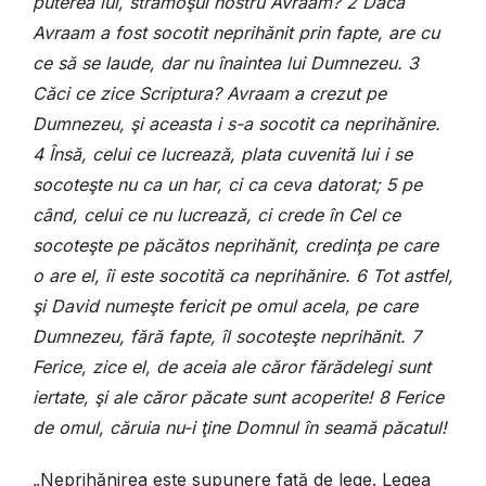
puterea lui, strămoşul nostru Avraam? 2 Dacă
Avraam a fost socotit neprihănit prin fapte, are cu
ce să se laude, dar nu înaintea lui Dumnezeu. 3
Căci ce zice Scriptura? Avraam a crezut pe
Dumnezeu, şi aceasta i s-a socotit ca neprihănire.
4 Însă, celui ce lucrează, plata cuvenită lui i se
socoteşte nu ca un har, ci ca ceva datorat; 5 pe
când, celui ce nu lucrează, ci crede în Cel ce
socoteşte pe păcătos neprihănit, credinţa pe care
o are el, îi este socotită ca neprihănire. 6 Tot astfel,
şi David numeşte fericit pe omul acela, pe care
Dumnezeu, fără fapte, îl socoteşte neprihănit. 7
Ferice, zice el, de aceia ale căror fărădelegi sunt
iertate, şi ale căror păcate sunt acoperite! 8 Ferice
de omul, căruia nu-i ţine Domnul în seamă păcatul!
„Neprihănirea este supunere faţă de lege. Legea