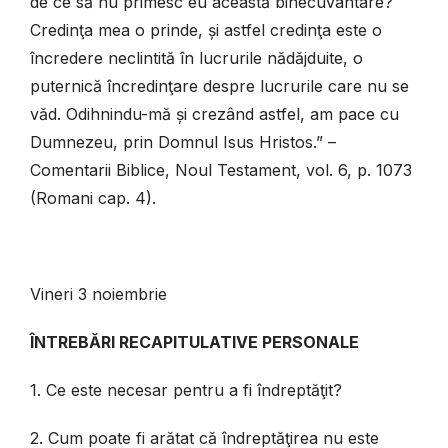
de ce să nu primesc eu această binecuvântare?
Credinţa mea o prinde, și astfel credinţa este o
încredere neclintită în lucrurile nădăjduite, o
puternică încredinţare despre lucrurile care nu se
văd. Odihnindu-mă și crezând astfel, am pace cu
Dumnezeu, prin Domnul Isus Hristos.” –
Comentarii Biblice, Noul Testament, vol. 6, p. 1073
(Romani cap. 4).
Vineri 3 noiembrie
ÎNTREBĂRI RECAPITULATIVE PERSONALE
1. Ce este necesar pentru a fi îndreptăţit?
2. Cum poate fi arătat că îndreptăţirea nu este