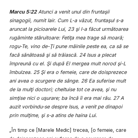
Marcu 5:22
Atunci a venit unul din fruntaşii
sinagogii, numit Iair. Cum L-a văzut, fruntaşul s-a
aruncat la picioarele Lui, 23 şi I-a făcut următoarea
rugăminte stăruitoare: Fetiţa mea trage să moară;
rogu-Te, vino de-Ţi pune mâinile peste ea, ca să se
facă sănătoasă şi să trăiască. 24 Isus a plecat
împreună cu el. Şi după El mergea mult norod şi-L
îmbulzea. 25 Şi era o femeie, care de doisprezece
ani avea o scurgere de sânge. 26 Ea suferise mult
de la mulţi doctori; cheltuise tot ce avea, şi nu
simţise nici o uşurare; ba încă îi era mai rău. 27 A
auzit vorbindu-se despre Isus, a venit pe dinapoi
prin mulţime, şi s-a atins de haina Lui.
„În timp ce [Marele Medic] trecea, [o femeie, care