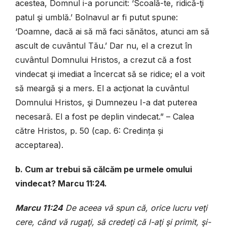
acestea, Domnul i-a poruncit: ‘Scoală-te, ridică-ţi
patul şi umblă.’ Bolnavul ar fi putut spune:
‘Doamne, dacă ai să mă faci sănătos, atunci am să
ascult de cuvântul Tău.’ Dar nu, el a crezut în
cuvântul Domnului Hristos, a crezut că a fost
vindecat şi imediat a încercat să se ridice; el a voit
să meargă şi a mers. El a acţionat la cuvântul
Domnului Hristos, şi Dumnezeu I-a dat puterea
necesară. El a fost pe deplin vindecat.” – Calea
către Hristos, p. 50 (cap. 6: Credința și
acceptarea).
b. Cum ar trebui să călcăm pe urmele omului
vindecat? Marcu 11:24.
Marcu 11:24
De aceea vă spun că, orice lucru veţi
cere, când vă rugaţi, să credeţi că l-aţi şi primit, şi-