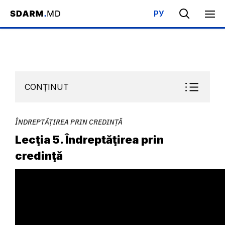
РУ
Acasa
/
Bibliotecă
/
Şcoala de Sabat
/
Îndreptățirea prin credință
CONŢINUT
ÎNDREPTĂȚIREA PRIN CREDINȚĂ
Lecţia 5. Îndreptăţirea prin
credinţă