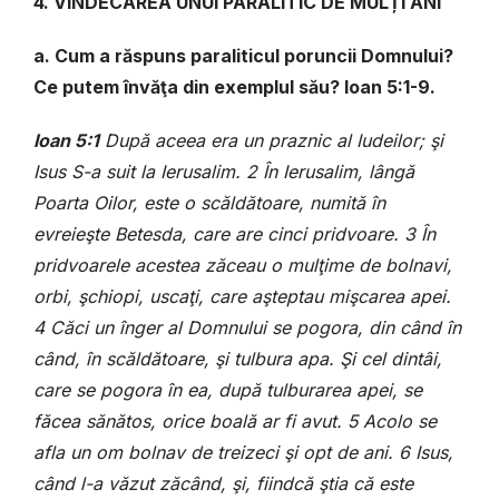
4. VINDECAREA UNUI PARALITIC DE MULȚI ANI
a. Cum a răspuns paraliticul poruncii Domnului?
Ce putem învăţa din exemplul său? Ioan 5:1-9.
Ioan 5:1
După aceea era un praznic al Iudeilor; şi
Isus S-a suit la Ierusalim. 2 În Ierusalim, lângă
Poarta Oilor, este o scăldătoare, numită în
evreieşte Betesda, care are cinci pridvoare. 3 În
pridvoarele acestea zăceau o mulţime de bolnavi,
orbi, şchiopi, uscaţi, care aşteptau mişcarea apei.
4 Căci un înger al Domnului se pogora, din când în
când, în scăldătoare, şi tulbura apa. Şi cel dintâi,
care se pogora în ea, după tulburarea apei, se
făcea sănătos, orice boală ar fi avut. 5 Acolo se
afla un om bolnav de treizeci şi opt de ani. 6 Isus,
când l-a văzut zăcând, şi, fiindcă ştia că este