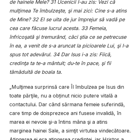
de hainele Mele? 31 Ucenicii I-au zis: Vezi că
mulţimea Te îmbulzeşte, şi mai zici: Cine s-a atins
de Mine? 32 El se uita de jur împrejur să vadă pe
cea care făcuse lucrul acesta. 33 Femeia,
înfricoşată şi tremurând, căci ştia ce se petrecuse
în ea, a venit de s-a aruncat la picioarele Lui, şi I-a
spus tot adevărul. 34 Dar Isus i-a zis: Fiică,
credinţa ta te-a mântuit; du-te în pace, şi fii
tămăduită de boala ta.
„Mulţimea surprinsă care Îl îmbulzea pe Isus din
toate părţile, nu a obținut nicio putere vitală a
contactului. Dar când sărmana femeie suferindă,
care timp de doisprezece ani fusese invalidă, în
marea ei nevoie şi-a întins mâna şi a atins
marginea hainei Sale, a simţit virtutea vindecătoare.
Atingerea ei era atingerea credinţei, iar Hristos a