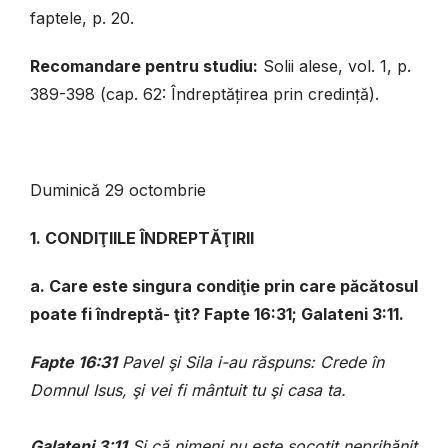
faptele, p. 20.
Recomandare pentru studiu:
Solii alese, vol. 1, p.
389-398 (cap. 62: Îndreptățirea prin credință).
Duminică 29 octombrie
1. CONDIŢIILE ÎNDREPTĂŢIRII
a. Care este singura condiţie prin care păcătosul
poate fi îndreptă- ţit? Fapte 16:31; Galateni 3:11.
Fapte 16:31
Pavel şi Sila i-au răspuns: Crede în
Domnul Isus, şi vei fi mântuit tu şi casa ta.
Galateni 3:11
Şi că nimeni nu este socotit neprihănit