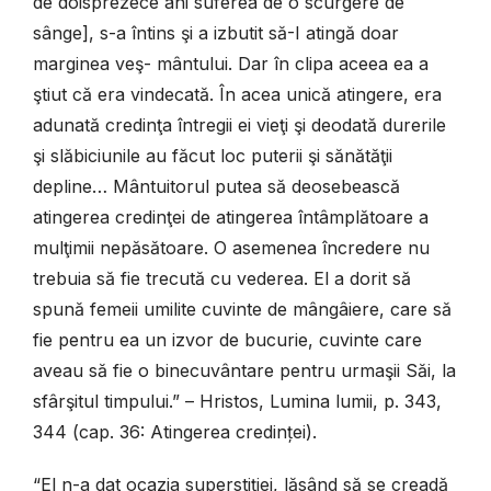
de doisprezece ani suferea de o scurgere de
sânge], s-a întins şi a izbutit să-I atingă doar
marginea veş- mântului. Dar în clipa aceea ea a
ştiut că era vindecată. În acea unică atingere, era
adunată credinţa întregii ei vieţi şi deodată durerile
şi slăbiciunile au făcut loc puterii şi sănătăţii
depline… Mântuitorul putea să deosebească
atingerea credinţei de atingerea întâmplătoare a
mulţimii nepăsătoare. O asemenea încredere nu
trebuia să fie trecută cu vederea. El a dorit să
spună femeii umilite cuvinte de mângâiere, care să
fie pentru ea un izvor de bucurie, cuvinte care
aveau să fie o binecuvântare pentru urmaşii Săi, la
sfârşitul timpului.” – Hristos, Lumina lumii, p. 343,
344 (cap. 36: Atingerea credinței).
“El n-a dat ocazia superstiţiei, lăsând să se creadă