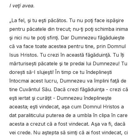
l veţi avea.
„La fel, şi tu eşti păcătos. Tu nu poţi face ispăşire
pentru păcatele din trecut; nu-ţi poţi schimba inima
şi nici nu te poţi sfinţi. Dar Dumnezeu făgăduieşte
că va face toate acestea pentru tine, prin Domnul
Isus Hristos. Tu crezi în această făgăduinţă. Tu îți
mărturisești păcatele şi te predai lui Dumnezeu! Tu
dorești să-I slujeşti! În timp ce tu îndeplinești
întocmai acest lucru, Dumnezeu va împlini faţă de
tine Cuvântul Său. Dacă crezi făgăduinţa - crezi că
eşti iertat şi curăţit - Dumnezeu îndeplineşte
aceasta; eşti vindecat, aşa cum Domnul Hristos a
dat paraliticului puterea de a umbla în clipa în care
acesta a crezut că a fost vindecat. Aşa va fi, dacă
vei crede. Nu aştepta să simţi că ai fost vindecat, ci