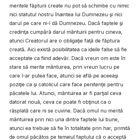
meritele făpturii create nu pot să schimbe cu nimic
nici statutul nostru înaintea lui Dumnezeu şi nici
darul pe care ni-l dă Dumnezeu. Dacă faptele şi
credinţa cumpără darul mântuirii pentru cineva,
atunci Creatorul are o obligaţie faţă de făptura
creată. Aici există posibilitatea ca ideile false să fie
acceptate ca fiind adevăr. Dacă vreun om este în
stare să merite mântuirea, prin vreun lucru pe
care l-ar putea face, atunci se află pe aceeaşi
poziţie ca şi catolicul care face penitenţe pentru
păcatele lui. Atunci, mântuirea ar fi parţial ceva
datorat nouă, ceva ce poate fi obţinut ca o
răsplată care ni se cuvine. Dacă omul nu merită
mântuirea prin nici una dintre faptele lui bune,
atunci ea trebuie să fie în totalitate prin har, primită
de omul păcătos pe temeiul faptului că o acceptă