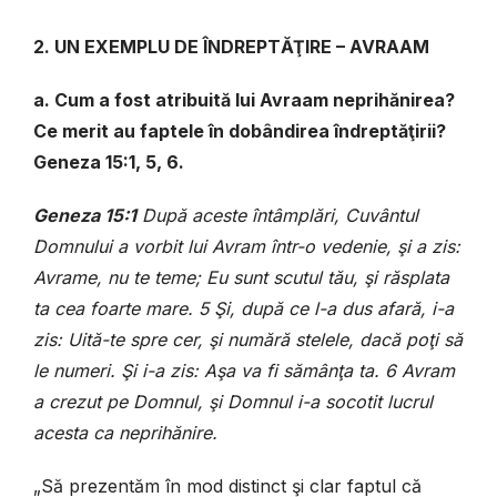
2. UN EXEMPLU DE ÎNDREPTĂŢIRE – AVRAAM
a. Cum a fost atribuită lui Avraam neprihănirea?
Ce merit au faptele în dobândirea îndreptăţirii?
Geneza 15:1, 5, 6.
Geneza 15:1
După aceste întâmplări, Cuvântul
Domnului a vorbit lui Avram într-o vedenie, şi a zis:
Avrame, nu te teme; Eu sunt scutul tău, şi răsplata
ta cea foarte mare. 5 Şi, după ce l-a dus afară, i-a
zis: Uită-te spre cer, şi numără stelele, dacă poţi să
le numeri. Şi i-a zis: Aşa va fi sămânţa ta. 6 Avram
a crezut pe Domnul, şi Domnul i-a socotit lucrul
acesta ca neprihănire.
„Să prezentăm în mod distinct şi clar faptul că