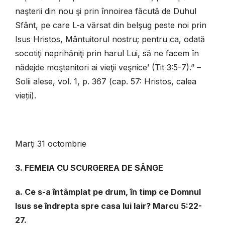
naşterii din nou şi prin înnoirea făcută de Duhul
Sfânt, pe care L-a vărsat din belşug peste noi prin
Isus Hristos, Mântuitorul nostru; pentru ca, odată
socotiţi neprihăniţi prin harul Lui, să ne facem în
nădejde moştenitori ai vieţii veşnice’ (Tit 3:5-7).” –
Solii alese, vol. 1, p. 367 (cap. 57: Hristos, calea
vieții).
Marţi 31 octombrie
3. FEMEIA CU SCURGEREA DE SÂNGE
a. Ce s-a întâmplat pe drum, în timp ce Domnul
Isus se îndrepta spre casa lui Iair? Marcu 5:22-
27.