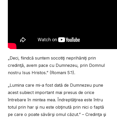
„Deci, fiindcă suntem socotiţi neprihăniţi prin
credinţă, avem pace cu Dumnezeu, prin Domnul
nostru Isus Hristos.” (Romani 5:1).
„Lumina care mi-a fost dată de Dumnezeu pune
acest subiect important mai presus de orice
întrebare în mintea mea. Îndreptăţirea este întru
totul prin har şi nu este obţinută prin nici o faptă
pe care o poate săvârşi omul căzut.” – Credinţa şi