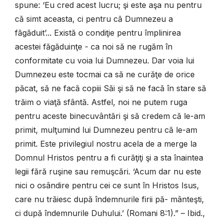
spune: ‘Eu cred acest lucru; şi este aşa nu pentru
că simt aceasta, ci pentru că Dumnezeu a
făgăduit’... Există o condiţie pentru împlinirea
acestei făgăduinţe - ca noi să ne rugăm în
conformitate cu voia lui Dumnezeu. Dar voia lui
Dumnezeu este tocmai ca să ne curăţe de orice
păcat, să ne facă copiii Săi şi să ne facă în stare să
trăim o viaţă sfântă. Astfel, noi ne putem ruga
pentru aceste binecuvântări şi să credem că le-am
primit, mulţumind lui Dumnezeu pentru că le-am
primit. Este privilegiul nostru acela de a merge la
Domnul Hristos pentru a fi curăţiţi şi a sta înaintea
legii fără ruşine sau remuşcări. ‘Acum dar nu este
nici o osândire pentru cei ce sunt în Hristos Isus,
care nu trăiesc după îndemnurile firii pă- mânteşti,
ci după îndemnurile Duhului.’ (Romani 8:1).” – Ibid.,