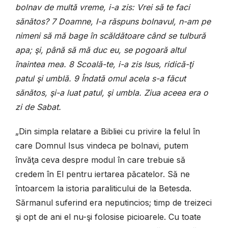
bolnav de multă vreme, i-a zis: Vrei să te faci
sănătos? 7 Doamne, I-a răspuns bolnavul, n-am pe
nimeni să mă bage în scăldătoare când se tulbură
apa; şi, până să mă duc eu, se pogoară altul
înaintea mea. 8 Scoală-te, i-a zis Isus, ridică-ţi
patul şi umblă. 9 Îndată omul acela s-a făcut
sănătos, şi-a luat patul, şi umbla. Ziua aceea era o
zi de Sabat.
„Din simpla relatare a Bibliei cu privire la felul în
care Domnul Isus vindeca pe bolnavi, putem
învăţa ceva despre modul în care trebuie să
credem în El pentru iertarea păcatelor. Să ne
întoarcem la istoria paraliticului de la Betesda.
Sărmanul suferind era neputincios; timp de treizeci
şi opt de ani el nu-şi folosise picioarele. Cu toate