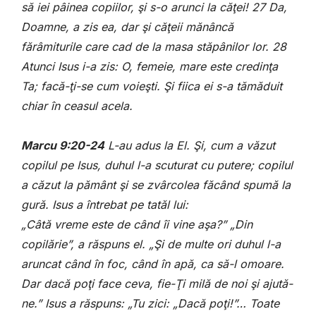
să iei pâinea copiilor, şi s-o arunci la căţei! 27 Da,
Doamne, a zis ea, dar şi căţeii mănâncă
fărâmiturile care cad de la masa stăpânilor lor. 28
Atunci Isus i-a zis: O, femeie, mare este credinţa
Ta; facă-ţi-se cum voieşti. Şi fiica ei s-a tămăduit
chiar în ceasul acela.
Marcu 9:20-24
L-au adus la El. Şi, cum a văzut
copilul pe Isus, duhul l-a scuturat cu putere; copilul
a căzut la pământ şi se zvârcolea făcând spumă la
gură. Isus a întrebat pe tatăl lui:
„Câtă vreme este de când îi vine aşa?” „Din
copilărie”, a răspuns el. „Şi de multe ori duhul l-a
aruncat când în foc, când în apă, ca să-l omoare.
Dar dacă poţi face ceva, fie-Ţi milă de noi şi ajută-
ne.” Isus a răspuns: „Tu zici: „Dacă poţi!”… Toate