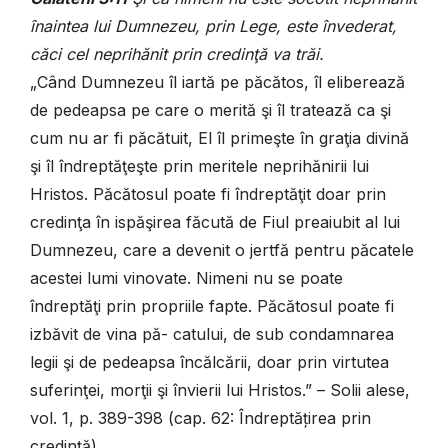
înaintea lui Dumnezeu, prin Lege, este învederat,
căci cel neprihănit prin credinţă va trăi.
„Când Dumnezeu îl iartă pe păcătos, îl eliberează
de pedeapsa pe care o merită şi îl tratează ca şi
cum nu ar fi păcătuit, El îl primeşte în graţia divină
şi îl îndreptăţeşte prin meritele neprihănirii lui
Hristos. Păcătosul poate fi îndreptăţit doar prin
credinţa în ispăşirea făcută de Fiul preaiubit al lui
Dumnezeu, care a devenit o jertfă pentru păcatele
acestei lumi vinovate. Nimeni nu se poate
îndreptăţi prin propriile fapte. Păcătosul poate fi
izbăvit de vina pă- catului, de sub condamnarea
legii şi de pedeapsa încălcării, doar prin virtutea
suferinţei, morţii şi învierii lui Hristos.” – Solii alese,
vol. 1, p. 389-398 (cap. 62: Îndreptățirea prin
credință).