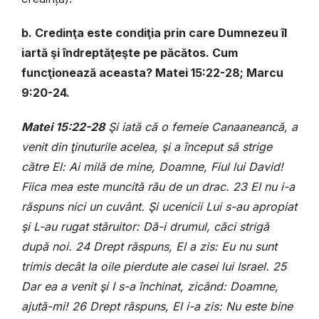
b. Credinţa este condiţia prin care Dumnezeu îl
iartă şi îndreptăţeşte pe păcătos. Cum
funcţionează aceasta? Matei 15:22-28; Marcu
9:20-24.
Matei 15:22-28
Şi iată că o femeie Canaaneancă, a
venit din ţinuturile acelea, şi a început să strige
către El: Ai milă de mine, Doamne, Fiul lui David!
Fiica mea este muncită rău de un drac. 23 El nu i-a
răspuns nici un cuvânt. Şi ucenicii Lui s-au apropiat
şi L-au rugat stăruitor: Dă-i drumul, căci strigă
după noi. 24 Drept răspuns, El a zis: Eu nu sunt
trimis decât la oile pierdute ale casei lui Israel. 25
Dar ea a venit şi I s-a închinat, zicând: Doamne,
ajută-mi! 26 Drept răspuns, El i-a zis: Nu este bine