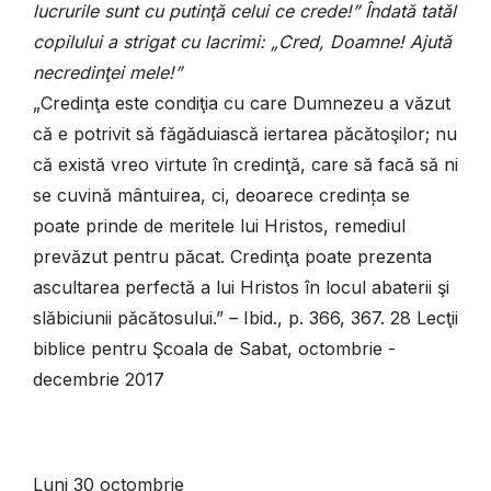
lucrurile sunt cu putinţă celui ce crede!” Îndată tatăl
copilului a strigat cu lacrimi: „Cred, Doamne! Ajută
necredinţei mele!”
„Credinţa este condiţia cu care Dumnezeu a văzut
că e potrivit să făgăduiască iertarea păcătoşilor; nu
că există vreo virtute în credinţă, care să facă să ni
se cuvină mântuirea, ci, deoarece credința se
poate prinde de meritele lui Hristos, remediul
prevăzut pentru păcat. Credinţa poate prezenta
ascultarea perfectă a lui Hristos în locul abaterii şi
slăbiciunii păcătosului.” – Ibid., p. 366, 367. 28 Lecţii
biblice pentru Şcoala de Sabat, octombrie -
decembrie 2017
Luni 30 octombrie