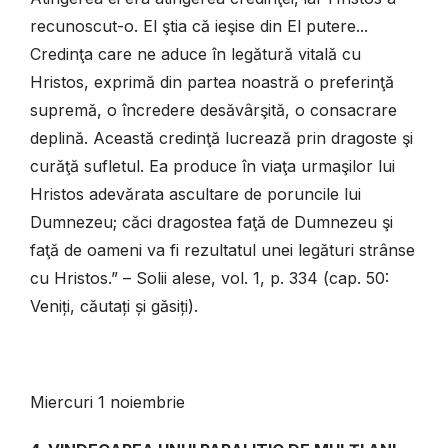
recunoscut-o. El ştia că ieşise din El putere...
Credinţa care ne aduce în legătură vitală cu
Hristos, exprimă din partea noastră o preferinţă
supremă, o încredere desăvârşită, o consacrare
deplină. Această credinţă lucrează prin dragoste şi
curăţă sufletul. Ea produce în viaţa urmaşilor lui
Hristos adevărata ascultare de poruncile lui
Dumnezeu; căci dragostea faţă de Dumnezeu şi
faţă de oameni va fi rezultatul unei legături strânse
cu Hristos.” – Solii alese, vol. 1, p. 334 (cap. 50:
Veniți, căutați și găsiți).
Miercuri 1 noiembrie