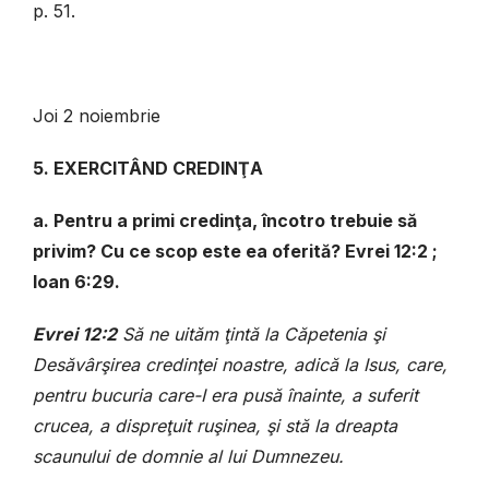
p. 51.
Joi 2 noiembrie
5. EXERCITÂND CREDINŢA
a. Pentru a primi credinţa, încotro trebuie să
privim? Cu ce scop este ea oferită? Evrei 12:2 ;
Ioan 6:29.
Evrei 12:2
Să ne uităm ţintă la Căpetenia şi
Desăvârşirea credinţei noastre, adică la Isus, care,
pentru bucuria care-I era pusă înainte, a suferit
crucea, a dispreţuit ruşinea, şi stă la dreapta
scaunului de domnie al lui Dumnezeu.