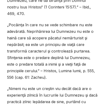
Dumnezeu, care ne dă biruinţa prin Domnul
nostru Isus Hristos!’ (1 Corinteni 15:57).” – Ibid.,
469, 470.
„Pocăinţa în care nu se vede schimbare nu este
adevărată. Neprihănirea lui Dumnezeu nu este o
haină care să acopere păcatul nemărturisit şi
nepărăsit; ea este un principiu de viaţă care
transformă caracterul şi controlează purtarea.
Sfinţenia este o predare deplină lui Dumnezeu,
este o predare totală a inimii şi a vieţii faţă de
principiile cerului.” – Hristos, Lumina lumii, p. 555,
556 (cap. 61: Zacheu).
„Nimeni nu este un creştin viu decât dacă are o
experienţă zilnică în lucrurile lui Dumnezeu şi dacă
practică zilnic lepădarea de sine, purtând cu