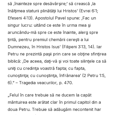
să ‚înainteze spre desăvârşire;’ să crească ‚la
înălţimea staturii plinătăţii lui Hristos’ (Evrei 6:1;
Efeseni 4:13). Apostolul Pavel spune: ‚Fac un
singur lucru: uitând ce este în urma mea şi
aruncându-mă spre ce este înainte, alerg spre
ţintă, pentru premiul chemării cereşti a lui
Dumnezeu, în Hristos Isus’ (Filipeni 3:13, 14). Iar
Petru ne prezintă paşii prin care se obţine sfinţirea
biblică: ‚De aceea, daţi-vă şi voi toate silinţele ca să
uniţi cu credinţa voastră fapta; cu fapta,
cunoştinţa; cu cunoştinţa, înfrânarea’ (2 Petru 1:5,
6).” – Tragedia veacurilor, p. 470.
„Felul în care trebuie să ne ducem la capăt
mântuirea este arătat clar în primul capitol din a
doua Petru. Trebuie să adăugăm necontenit har