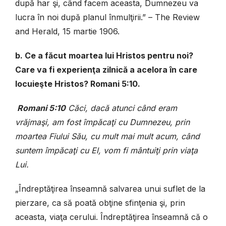
după har şi, când facem aceasta, Dumnezeu va
lucra în noi după planul înmulţirii.” – The Review
and Herald, 15 martie 1906.
b. Ce a făcut moartea lui Hristos pentru noi?
Care va fi experienţa zilnică a acelora în care
locuieşte Hristos? Romani 5:10.
Romani 5:10
Căci, dacă atunci când eram
vrăjmaşi, am fost împăcaţi cu Dumnezeu, prin
moartea Fiului Său, cu mult mai mult acum, când
suntem împăcaţi cu El, vom fi mântuiţi prin viaţa
Lui.
„Îndreptăţirea înseamnă salvarea unui suflet de la
pierzare, ca să poată obţine sfinţenia şi, prin
aceasta, viaţa cerului. Îndreptăţirea înseamnă că o