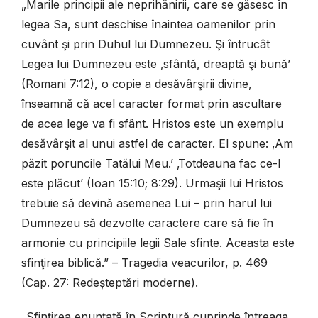
„Marile principii ale neprihănirii, care se găsesc în
legea Sa, sunt deschise înaintea oamenilor prin
cuvânt şi prin Duhul lui Dumnezeu. Şi întrucât
Legea lui Dumnezeu este ‚sfântă, dreaptă şi bună’
(Romani 7:12), o copie a desăvârşirii divine,
înseamnă că acel caracter format prin ascultare
de acea lege va fi sfânt. Hristos este un exemplu
desăvârşit al unui astfel de caracter. El spune: ‚Am
păzit poruncile Tatălui Meu.’ ‚Totdeauna fac ce-I
este plăcut’ (Ioan 15:10; 8:29). Urmaşii lui Hristos
trebuie să devină asemenea Lui – prin harul lui
Dumnezeu să dezvolte caractere care să fie în
armonie cu principiile legii Sale sfinte. Aceasta este
sfinţirea biblică.” – Tragedia veacurilor, p. 469
(Cap. 27: Redeșteptări moderne).
„Sfinţirea enunţată în Scriptură cuprinde întreaga