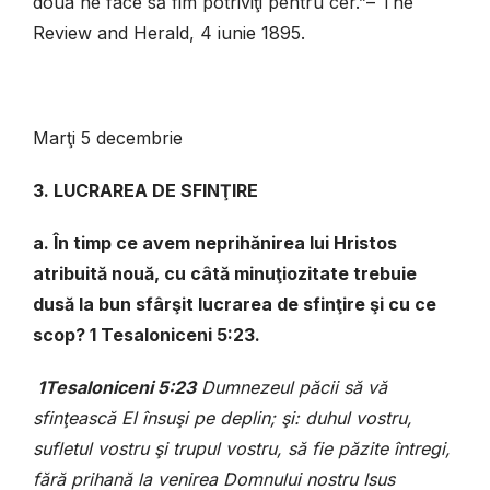
doua ne face să fim potriviţi pentru cer.”– The
Review and Herald, 4 iunie 1895.
Marţi 5 decembrie
3. LUCRAREA DE SFINŢIRE
a. În timp ce avem neprihănirea lui Hristos
atribuită nouă, cu câtă minuţiozitate trebuie
dusă la bun sfârşit lucrarea de sfinţire şi cu ce
scop? 1 Tesaloniceni 5:23.
1Tesaloniceni 5:23
Dumnezeul păcii să vă
sfinţească El însuşi pe deplin; şi: duhul vostru,
sufletul vostru şi trupul vostru, să fie păzite întregi,
fără prihană la venirea Domnului nostru Isus