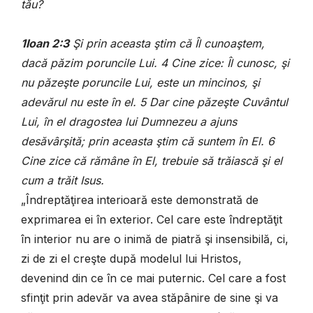
tău?
1Ioan 2:3
Şi prin aceasta ştim că Îl cunoaştem,
dacă păzim poruncile Lui. 4 Cine zice: Îl cunosc, şi
nu păzeşte poruncile Lui, este un mincinos, şi
adevărul nu este în el. 5 Dar cine păzeşte Cuvântul
Lui, în el dragostea lui Dumnezeu a ajuns
desăvârşită; prin aceasta ştim că suntem în El. 6
Cine zice că rămâne în El, trebuie să trăiască şi el
cum a trăit Isus.
„Îndreptăţirea interioară este demonstrată de
exprimarea ei în exterior. Cel care este îndreptăţit
în interior nu are o inimă de piatră şi insensibilă, ci,
zi de zi el creşte după modelul lui Hristos,
devenind din ce în ce mai puternic. Cel care a fost
sfinţit prin adevăr va avea stăpânire de sine şi va