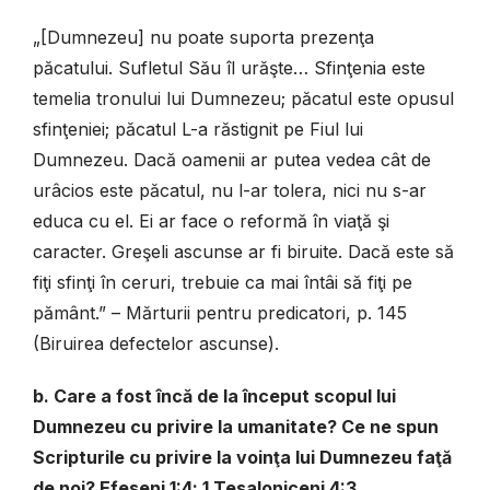
„[Dumnezeu] nu poate suporta prezenţa
păcatului. Sufletul Său îl urăşte… Sfinţenia este
temelia tronului lui Dumnezeu; păcatul este opusul
sfinţeniei; păcatul L-a răstignit pe Fiul lui
Dumnezeu. Dacă oamenii ar putea vedea cât de
urâcios este păcatul, nu l-ar tolera, nici nu s-ar
educa cu el. Ei ar face o reformă în viaţă şi
caracter. Greşeli ascunse ar fi biruite. Dacă este să
fiţi sfinţi în ceruri, trebuie ca mai întâi să fiţi pe
pământ.” – Mărturii pentru predicatori, p. 145
(Biruirea defectelor ascunse).
b. Care a fost încă de la început scopul lui
Dumnezeu cu privire la umanitate? Ce ne spun
Scripturile cu privire la voinţa lui Dumnezeu faţă
de noi? Efeseni 1:4; 1 Tesaloniceni 4:3.