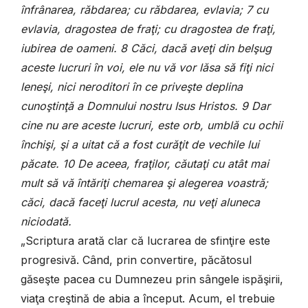
înfrânarea, răbdarea; cu răbdarea, evlavia; 7 cu
evlavia, dragostea de fraţi; cu dragostea de fraţi,
iubirea de oameni. 8 Căci, dacă aveţi din belşug
aceste lucruri în voi, ele nu vă vor lăsa să fiţi nici
leneşi, nici neroditori în ce priveşte deplina
cunoştinţă a Domnului nostru Isus Hristos. 9 Dar
cine nu are aceste lucruri, este orb, umblă cu ochii
închişi, şi a uitat că a fost curăţit de vechile lui
păcate. 10 De aceea, fraţilor, căutaţi cu atât mai
mult să vă întăriţi chemarea şi alegerea voastră;
căci, dacă faceţi lucrul acesta, nu veţi aluneca
niciodată.
„Scriptura arată clar că lucrarea de sfinţire este
progresivă. Când, prin convertire, păcătosul
găseşte pacea cu Dumnezeu prin sângele ispăşirii,
viaţa creştină de abia a început. Acum, el trebuie