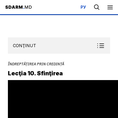
РУ
Acasa
/
Bibliotecă
/
Şcoala de Sabat
/
Îndreptățirea prin credință
CONŢINUT
ÎNDREPTĂȚIREA PRIN CREDINȚĂ
Lecţia 10. Sfinţirea