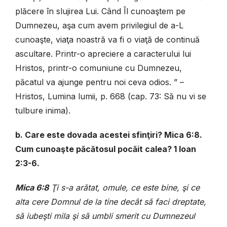
plăcere în slujirea Lui. Când Îl cunoaştem pe
Dumnezeu, aşa cum avem privilegiul de a-L
cunoaşte, viaţa noastră va fi o viaţă de continuă
ascultare. Printr-o apreciere a caracterului lui
Hristos, printr-o comuniune cu Dumnezeu,
păcatul va ajunge pentru noi ceva odios. ” –
Hristos, Lumina lumii, p. 668 (cap. 73: Să nu vi se
tulbure inima).
b. Care este dovada acestei sfinţiri? Mica 6:8.
Cum cunoaşte păcătosul pocăit calea? 1 Ioan
2:3-6.
Mica 6:8
Ţi s-a arătat, omule, ce este bine, şi ce
alta cere Domnul de la tine decât să faci dreptate,
să iubeşti mila şi să umbli smerit cu Dumnezeul