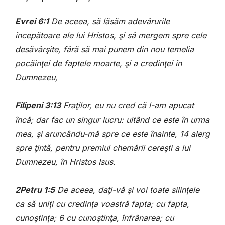
Evrei 6:1
De aceea, să lăsăm adevărurile
începătoare ale lui Hristos, şi să mergem spre cele
desăvârşite, fără să mai punem din nou temelia
pocăinţei de faptele moarte, şi a credinţei în
Dumnezeu,
Filipeni 3:13
Fraţilor, eu nu cred că l-am apucat
încă; dar fac un singur lucru: uitând ce este în urma
mea, şi aruncându-mă spre ce este înainte, 14 alerg
spre ţintă, pentru premiul chemării cereşti a lui
Dumnezeu, în Hristos Isus.
2Petru 1:5
De aceea, daţi-vă şi voi toate silinţele
ca să uniţi cu credinţa voastră fapta; cu fapta,
cunoştinţa; 6 cu cunoştinţa, înfrânarea; cu