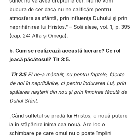
suflet nu va avea dreptul la cer. Nu ne vom
bucura de cer dacă nu ne calificăm pentru
atmosfera sa sfântă, prin influenţa Duhului şi prin
neprihănirea lui Hristos.” – Solii alese, vol. 1, p. 395
(cap. 24: Alfa și Omega).
b. Cum se realizează această lucrare? Ce rol
joacă păcătosul? Tit 3:5.
Tit 3:5
El ne-a mântuit, nu pentru faptele, făcute
de noi în neprihănire, ci pentru îndurarea Lui, prin
spălarea naşterii din nou şi prin înnoirea făcută de
Duhul Sfânt.
„Când sufletul se predă lui Hristos, o nouă putere
ia în stăpânire inima cea nouă. Are loc o
schimbare pe care omul nu o poate împlini