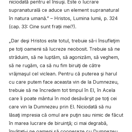
niciodată pentru el însuşi. Este o lucrare
supranaturală ce aduce un element supranatural
în natura umană.” – Hristos, Lumina lumii, p. 324
(cap. 33: Cine sunt frații mei?).
„Dar deşi Hristos este totul, trebuie să-i însufleţim
pe toţi oamenii să lucreze neobosit. Trebuie să ne
străduim, să ne luptăm, să agonizăm, să veghem,
să ne rugăm, ca să nu fim biruiţi de către
vrăjmaşul cel viclean. Pentru că puterea şi harul
cu care putem face aceasta vin de la Dumnezeu,
trebuie să ne încredem tot timpul în El, în Acela
care îi poate mântui în mod desăvârşit pe toţi cei
care vin la Dumnezeu prin El. Niciodată să nu
lăsaţi impresia că omul are puţin sau nimic de făcut
în marea lucrare de biruinţă; ci mai degrabă,
învăţaţi-i pe oameni să coopereze cu Dumnezeu,