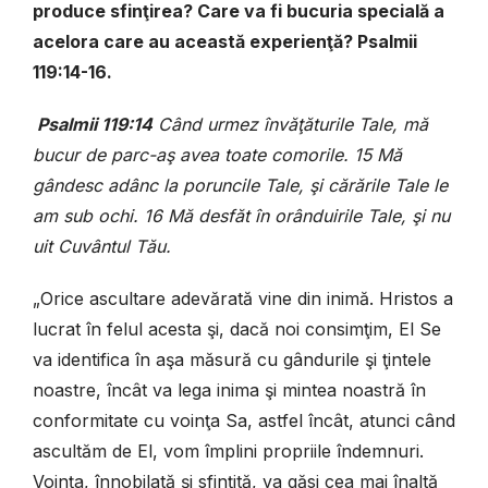
produce sfinţirea? Care va fi bucuria specială a
acelora care au această experienţă? Psalmii
119:14-16.
Psal­mii 119:14
Când urmez învăţăturile Tale, mă
bucur de parc-aş avea toate comorile. 15 Mă
gândesc adânc la poruncile Tale, şi cărările Tale le
am sub ochi. 16 Mă desfăt în orânduirile Tale, şi nu
uit Cuvântul Tău.
„Orice ascultare adevărată vine din inimă. Hristos a
lucrat în felul acesta şi, dacă noi consimţim, El Se
va identifica în aşa măsură cu gândurile şi ţintele
noastre, încât va lega inima şi mintea noastră în
conformitate cu voinţa Sa, astfel încât, atunci când
ascultăm de El, vom împlini propriile îndemnuri.
Voinţa, înnobilată şi sfinţită, va găsi cea mai înaltă