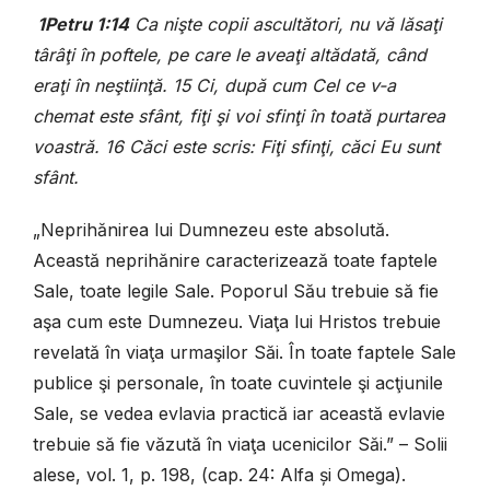
1Petru 1:14
Ca nişte copii ascultători, nu vă lăsaţi
târâţi în poftele, pe care le aveaţi altădată, când
eraţi în neştiinţă. 15 Ci, după cum Cel ce v-a
chemat este sfânt, fiţi şi voi sfinţi în toată purtarea
voastră. 16 Căci este scris: Fiţi sfinţi, căci Eu sunt
sfânt.
„Neprihănirea lui Dumnezeu este absolută.
Această neprihănire caracterizează toate faptele
Sale, toate legile Sale. Poporul Său trebuie să fie
aşa cum este Dumnezeu. Viaţa lui Hristos trebuie
revelată în viaţa urmaşilor Săi. În toate faptele Sale
publice şi personale, în toate cuvintele şi acţiunile
Sale, se vedea evlavia practică iar această evlavie
trebuie să fie văzută în viaţa ucenicilor Săi.” – Solii
alese, vol. 1, p. 198, (cap. 24: Alfa și Omega).