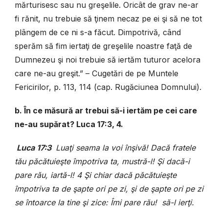
mărturisesc sau nu greşelile. Oricât de grav ne-ar
fi rănit, nu trebuie să ţinem necaz pe ei şi să ne tot
plângem de ce ni s-a făcut. Dimpotrivă, când
sperăm să fim iertaţi de greşelile noastre faţă de
Dumnezeu şi noi trebuie să iertăm tuturor acelora
care ne-au greşit.” – Cugetări de pe Muntele
Fericirilor, p. 113, 114 (cap. Rugăciunea Domnului).
b. În ce măsură ar trebui să-i iertăm pe cei care
ne-au supărat? Luca 17:3, 4.
Luca 17:3
Luaţi seama la voi înşivă! Dacă fratele
tău păcătuieşte împotriva ta, mustră-l! Şi dacă-i
pare rău, iartă-l! 4 Şi chiar dacă păcătuieşte
împotriva ta de şapte ori pe zi, şi de şapte ori pe zi
se întoarce la tine şi zice: Îmi pare rău! să-l ierţi.