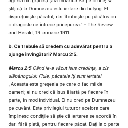
agonia din grădină şi la moartea Sa pe cruce; să
ştiţi că la Dumnezeu este iertare din belşug. El
dispreţuieşte păcatul, dar îl iubeşte pe păcătos cu
o dragoste ce întrece priceperea.” - The Review
and Herald, 19 ianuarie 1911.
b. Ce trebuie să credem cu adevărat pentru a
ajunge învingători? Marcu 2:5.
Marcu 2:5
Când le-a văzut Isus credinţa, a zis
slăbănogului: Fiule, păcatele îţi sunt iertate!
„Aceasta este greşeala pe care o fac mii de
oameni; ei nu cred că Isus îi iartă pe fiecare în
parte, în mod individual. Ei nu cred pe Dumnezeu
pe cuvânt. Este privilegiul tuturor acelora care
împlinesc condiţiile să ştie că iertarea se acordă în
dar, fără plată, pentru fiecare păcat. Daţi la o parte