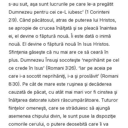
s-au suit, aşa sunt lucrurile pe care le-a pregătit
Dumnezeu pentru cei ce-L iubesc’ (1 Corinteni
2:9). Când păcătosul, atras de puterea lui Hristos,
se apropie de crucea înălţată şi se pleacă înaintea
ei, el devine o făptură nouă. Îi este dată o inimă
nouă. El devine o făptură nouă în Isus Hristos.
Sfinţenia găseşte că nu mai are ce să ceară în
plus. Dumnezeu Însuşi socoteşte ‘neprihănit pe cel
ce crede în Isus’ (Romani 3:26). ‘Iar pe aceia pe
care i-a socotit neprihăniţi, i-a şi proslăvit’ (Romani
8:30). Pe cât de mare este ruşinea şi decăderea
cauzată de păcat, cu atât mai mari vor fi cinstea şi
înălţarea datorate iubirii răscumpărătoare. Tuturor
fiinţelor omeneşti, care se străduiesc să ajungă
asemenea chipului divin, le sunt puse la dispoziţie
comorile cerului, o putere deosebită care îi va