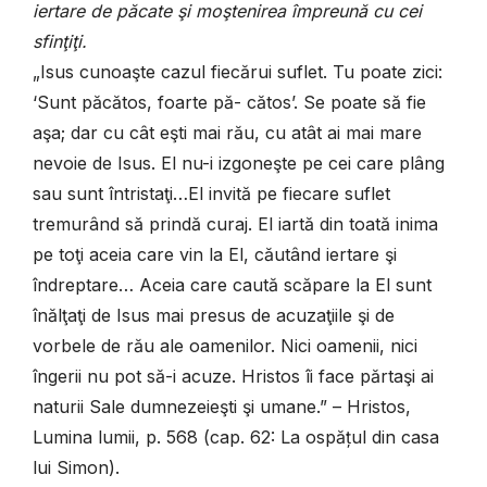
iertare de păcate şi moştenirea împreună cu cei
sfinţiţi.
„Isus cunoaşte cazul fiecărui suflet. Tu poate zici:
‘Sunt păcătos, foarte pă- cătos’. Se poate să fie
aşa; dar cu cât eşti mai rău, cu atât ai mai mare
nevoie de Isus. El nu-i izgoneşte pe cei care plâng
sau sunt întristaţi…El invită pe fiecare suflet
tremurând să prindă curaj. El iartă din toată inima
pe toţi aceia care vin la El, căutând iertare şi
îndreptare… Aceia care caută scăpare la El sunt
înălţaţi de Isus mai presus de acuzaţiile şi de
vorbele de rău ale oamenilor. Nici oamenii, nici
îngerii nu pot să-i acuze. Hristos îi face părtaşi ai
naturii Sale dumnezeieşti şi umane.” – Hristos,
Lumina lumii, p. 568 (cap. 62: La ospățul din casa
lui Simon).