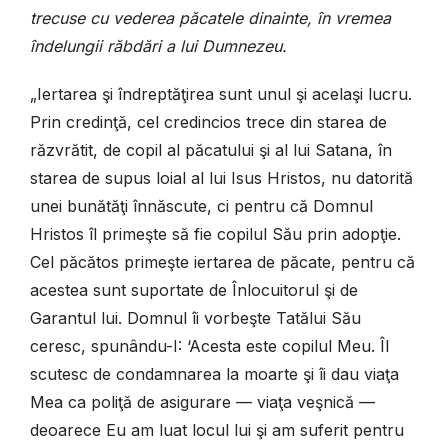
trecuse cu vederea păcatele dinainte, în vremea
îndelungii răbdări a lui Dumnezeu.
„Iertarea şi îndreptăţirea sunt unul şi acelaşi lucru.
Prin credinţă, cel credincios trece din starea de
răzvrătit, de copil al păcatului şi al lui Satana, în
starea de supus loial al lui Isus Hristos, nu datorită
unei bunătăţi înnăscute, ci pentru că Domnul
Hristos îl primeşte să fie copilul Său prin adopţie.
Cel păcătos primeşte iertarea de păcate, pentru că
acestea sunt suportate de Înlocuitorul şi de
Garantul lui. Domnul îi vorbeşte Tatălui Său
ceresc, spunându-I: ‘Acesta este copilul Meu. Îl
scutesc de condamnarea la moarte şi îi dau viaţa
Mea ca poliţă de asigurare — viaţa veşnică —
deoarece Eu am luat locul lui şi am suferit pentru