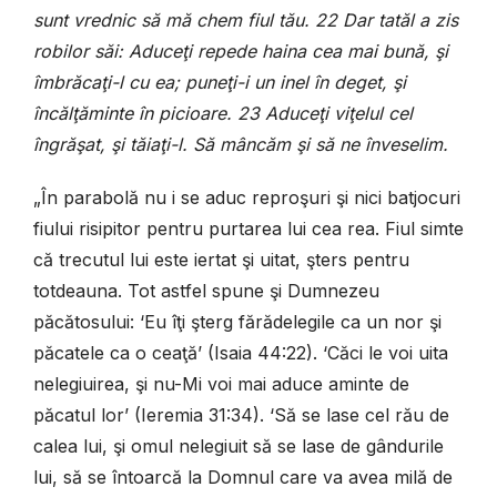
sunt vrednic să mă chem fiul tău. 22 Dar tatăl a zis
robilor săi: Aduceţi repede haina cea mai bună, şi
îmbrăcaţi-l cu ea; puneţi-i un inel în deget, şi
încălţăminte în picioare. 23 Aduceţi viţelul cel
îngrăşat, şi tăiaţi-l. Să mâncăm şi să ne înveselim.
„În parabolă nu i se aduc reproşuri şi nici batjocuri
fiului risipitor pentru purtarea lui cea rea. Fiul simte
că trecutul lui este iertat şi uitat, şters pentru
totdeauna. Tot astfel spune şi Dumnezeu
păcătosului: ‘Eu îţi şterg fărădelegile ca un nor şi
păcatele ca o ceaţă’ (Isaia 44:22). ‘Căci le voi uita
nelegiuirea, şi nu-Mi voi mai aduce aminte de
păcatul lor’ (Ieremia 31:34). ‘Să se lase cel rău de
calea lui, şi omul nelegiuit să se lase de gândurile
lui, să se întoarcă la Domnul care va avea milă de