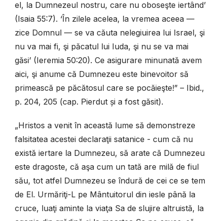
el, la Dumnezeul nostru, care nu oboseşte iertând’
(Isaia 55:7). ‘În zilele acelea, la vremea aceea —
zice Domnul — se va căuta nelegiuirea lui Israel, şi
nu va mai fi, şi păcatul lui Iuda, şi nu se va mai
găsi’ (Ieremia 50:20). Ce asigurare minunată avem
aici, şi anume că Dumnezeu este binevoitor să
primească pe păcătosul care se pocăieşte!” – Ibid.,
p. 204, 205 (cap. Pierdut și a fost găsit).
„Hristos a venit în această lume să demonstreze
falsitatea acestei declaraţii satanice - cum că nu
există iertare la Dumnezeu, să arate că Dumnezeu
este dragoste, că aşa cum un tată are milă de fiul
său, tot atfel Dumnezeu se îndură de cei ce se tem
de El. Urmăriţi-L pe Mântuitorul din iesle până la
cruce, luaţi aminte la viaţa Sa de slujire altruistă, la