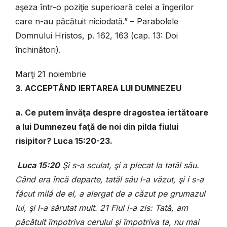
aşeza într-o poziţie superioară celei a îngerilor
care n-au păcătuit niciodată.” – Parabolele
Domnului Hristos, p. 162, 163 (cap. 13: Doi
închinători).
Marţi 21 noiembrie
3. ACCEPTÂND IERTAREA LUI DUMNEZEU
a. Ce putem învăţa despre dragostea iertătoare
a lui Dumnezeu faţă de noi din pilda fiului
risipitor? Luca 15:20-23.
Luca 15:20
Şi s-a sculat, şi a plecat la tatăl său.
Când era încă departe, tatăl său l-a văzut, şi i s-a
făcut milă de el, a alergat de a căzut pe grumazul
lui, şi l-a sărutat mult. 21 Fiul i-a zis: Tată, am
păcătuit împotriva cerului şi împotriva ta, nu mai