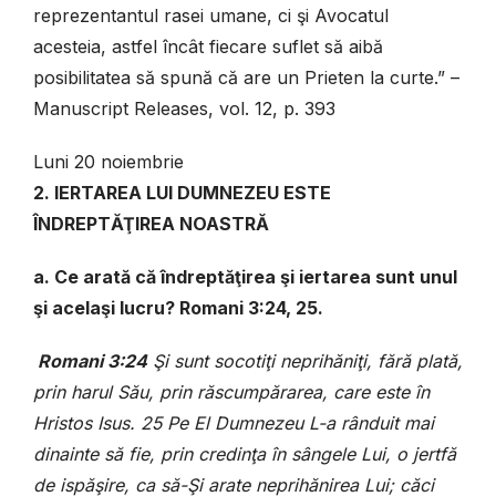
reprezentantul rasei umane, ci şi Avocatul
acesteia, astfel încât fiecare suflet să aibă
posibilitatea să spună că are un Prieten la curte.” –
Manuscript Releases, vol. 12, p. 393
Luni 20 noiembrie
2. IERTAREA LUI DUMNEZEU ESTE
ÎNDREPTĂŢIREA NOASTRĂ
a. Ce arată că îndreptăţirea şi iertarea sunt unul
şi acelaşi lucru? Romani 3:24, 25.
Romani 3:24
Şi sunt socotiţi neprihăniţi, fără plată,
prin harul Său, prin răscumpărarea, care este în
Hristos Isus. 25 Pe El Dumnezeu L-a rânduit mai
dinainte să fie, prin credinţa în sângele Lui, o jertfă
de ispăşire, ca să-Şi arate neprihănirea Lui; căci