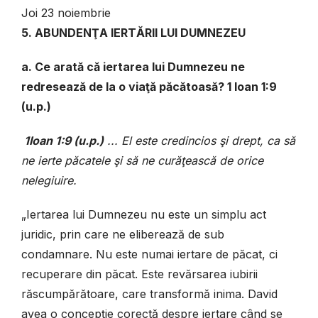
Joi 23 noiembrie
5. ABUNDENŢA IERTĂRII LUI DUMNEZEU
a. Ce arată că iertarea lui Dumnezeu ne
redresează de la o viaţă păcătoasă? 1 Ioan 1:9
(u.p.)
1Ioan 1:9 (u.p.)
... El este credincios şi drept, ca să
ne ierte păcatele şi să ne curăţească de orice
nelegiuire.
„Iertarea lui Dumnezeu nu este un simplu act
juridic, prin care ne eliberează de sub
condamnare. Nu este numai iertare de păcat, ci
recuperare din păcat. Este revărsarea iubirii
răscumpărătoare, care transformă inima. David
avea o concepție corectă despre iertare când se