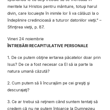
meritele lui Hristos pentru mântuire, totuşi harul
divin, care locuieşte în inimile lor îi va călăuzi la o
îndeplinire credincioasă a tuturor datoriilor vieţii.” –
Sfinţirea vieţii, p. 87.
Vineri 24 noiembrie
ÎNTREBĂRI RECAPITULATIVE PERSONALE
1. De ce putem obţine iertarea păcatelor doar prin
Isus? De ce a fost necesar ca El să ia parte la
natura umană căzută?
2. Cum putem să îi încurajăm pe cei greşiţi şi
descurajaţi?
3. Ce ar trebui să reţinem când suntem tentaţi să
credem că nu ne putem întoarce la Dumnezeu