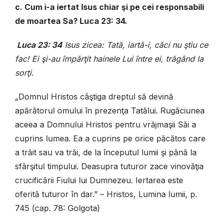
c. Cum i-a iertat Isus chiar şi pe cei responsabili
de moartea Sa? Luca 23: 34.
Luca 23: 34
Isus zicea: Tată, iartă-i, căci nu ştiu ce
fac! Ei şi-au împărţit hainele Lui între ei, trăgând la
sorţi.
„Domnul Hristos câştiga dreptul să devină
apărătorul omului în prezenţa Tatălui. Rugăciunea
aceea a Domnului Hristos pentru vrăjmaşii Săi a
cuprins lumea. Ea a cuprins pe orice păcătos care
a trăit sau va trăi, de la începutul lumii şi până la
sfârşitul timpului. Deasupra tuturor zace vinovăţia
crucificării Fiului lui Dumnezeu. Iertarea este
oferită tuturor în dar.” – Hristos, Lumina lumii, p.
745 (cap. 78: Golgota)