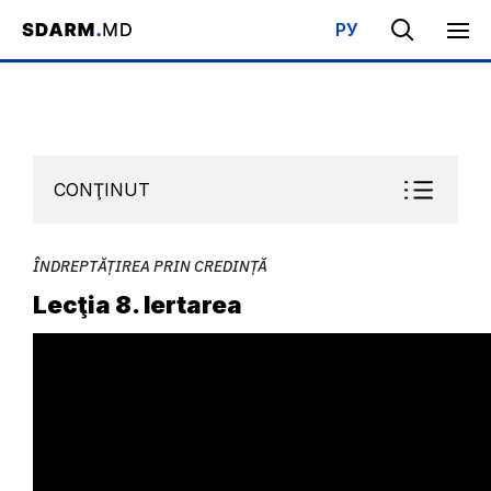
РУ
Acasa
/
Bibliotecă
/
Şcoala de Sabat
/
Îndreptățirea prin credință
CONŢINUT
ÎNDREPTĂȚIREA PRIN CREDINȚĂ
Lecţia 8. Iertarea