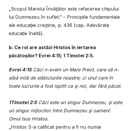
„Scopul Marelui Învăţător este refacerea chipului
lui Dumnezeu în suflet.” – Principiile fundamentale
ale educaţiei creştine, p. 436 (cap. Adevărata
educație înaltă).
b. Ce rol are astăzi Hristos în iertarea
păcătoşilor? Evrei 4:15; 1 Timotei 2:5.
Evrei 4:15
Căci n-avem un Mare Preot, care să n-
aibă milă de slăbiciunile noastre; ci unul care în
toate lucrurile a fost ispitit ca şi noi, dar fără păcat.
1Timotei 2:5
Căci este un singur Dumnezeu, şi este
un singur mijlocitor între Dumnezeu şi oameni:
Omul Isus Hristos.
„Hristos S-a calificat pentru a fi nu numai