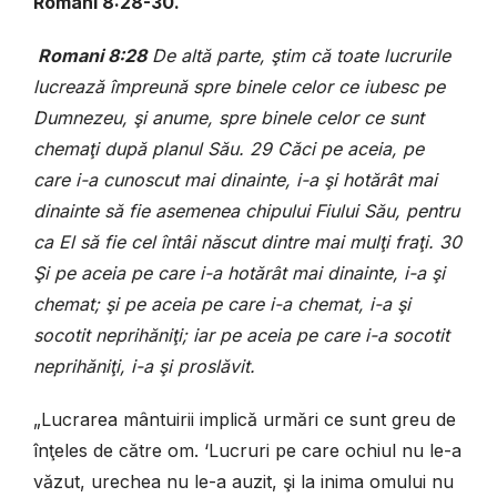
Romani 8:28-30.
Romani 8:28
De altă parte, ştim că toate lucrurile
lucrează împreună spre binele celor ce iubesc pe
Dumnezeu, şi anume, spre binele celor ce sunt
chemaţi după planul Său. 29 Căci pe aceia, pe
care i-a cunoscut mai dinainte, i-a şi hotărât mai
dinainte să fie asemenea chipului Fiului Său, pentru
ca El să fie cel întâi născut dintre mai mulţi fraţi. 30
Şi pe aceia pe care i-a hotărât mai dinainte, i-a şi
chemat; şi pe aceia pe care i-a chemat, i-a şi
socotit neprihăniţi; iar pe aceia pe care i-a socotit
neprihăniţi, i-a şi proslăvit.
„Lucrarea mântuirii implică urmări ce sunt greu de
înţeles de către om. ‘Lucruri pe care ochiul nu le-a
văzut, urechea nu le-a auzit, şi la inima omului nu