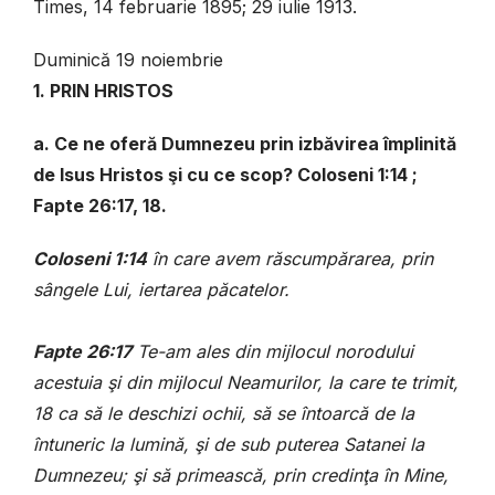
Times, 14 februarie 1895; 29 iulie 1913.
Duminică 19 noiembrie
1. PRIN HRISTOS
a. Ce ne oferă Dumnezeu prin izbăvirea împlinită
de Isus Hristos şi cu ce scop? Coloseni 1:14 ;
Fapte 26:17, 18.
Coloseni 1:14
în care avem răscumpărarea, prin
sângele Lui, iertarea păcatelor.
Fapte 26:17
Te-am ales din mijlocul norodului
acestuia şi din mijlocul Neamurilor, la care te trimit,
18 ca să le deschizi ochii, să se întoarcă de la
întuneric la lumină, şi de sub puterea Satanei la
Dumnezeu; şi să primească, prin credinţa în Mine,