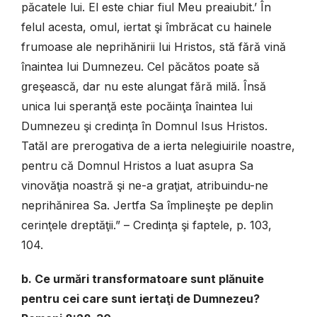
păcatele lui. El este chiar fiul Meu preaiubit.’ În
felul acesta, omul, iertat şi îmbrăcat cu hainele
frumoase ale neprihănirii lui Hristos, stă fără vină
înaintea lui Dumnezeu. Cel păcătos poate să
greşească, dar nu este alungat fără milă. Însă
unica lui speranţă este pocăinţa înaintea lui
Dumnezeu şi credinţa în Domnul Isus Hristos.
Tatăl are prerogativa de a ierta nelegiuirile noastre,
pentru că Domnul Hristos a luat asupra Sa
vinovăţia noastră şi ne-a graţiat, atribuindu-ne
neprihănirea Sa. Jertfa Sa împlineşte pe deplin
cerinţele dreptăţii.” – Credinţa şi faptele, p. 103,
104.
b. Ce urmări transformatoare sunt plănuite
pentru cei care sunt iertaţi de Dumnezeu?