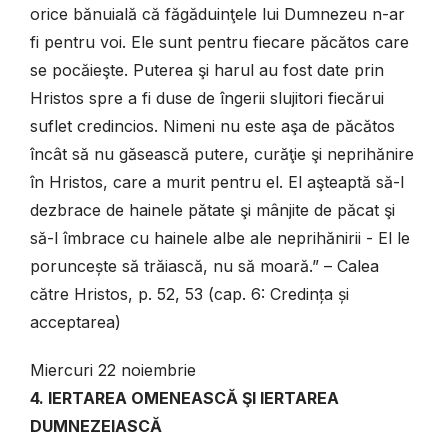
orice bănuială că făgăduinţele lui Dumnezeu n-ar
fi pentru voi. Ele sunt pentru fiecare păcătos care
se pocăieşte. Puterea şi harul au fost date prin
Hristos spre a fi duse de îngerii slujitori fiecărui
suflet credincios. Nimeni nu este aşa de păcătos
încât să nu găsească putere, curăţie şi neprihănire
în Hristos, care a murit pentru el. El aşteaptă să-l
dezbrace de hainele pătate şi mânjite de păcat şi
să-l îmbrace cu hainele albe ale neprihănirii - El le
poruncește să trăiască, nu să moară.” – Calea
către Hristos, p. 52, 53 (cap. 6: Credința și
acceptarea)
Miercuri 22 noiembrie
4. IERTAREA OMENEASCĂ ŞI IERTAREA
DUMNEZEIASCĂ