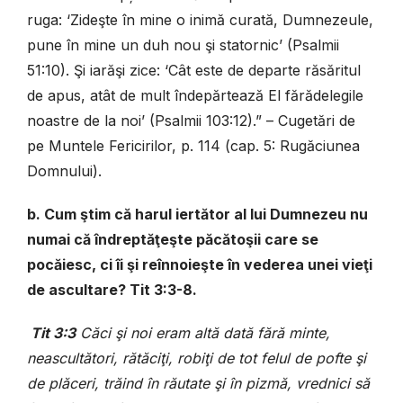
ruga: ‘Zideşte în mine o inimă curată, Dumnezeule,
pune în mine un duh nou şi statornic’ (Psalmii
51:10). Şi iarăşi zice: ‘Cât este de departe răsăritul
de apus, atât de mult îndepărtează El fărădelegile
noastre de la noi’ (Psalmii 103:12).” – Cugetări de
pe Muntele Fericirilor, p. 114 (cap. 5: Rugăciunea
Domnului).
b. Cum ştim că harul iertător al lui Dumnezeu nu
numai că îndreptăţeşte păcătoşii care se
pocăiesc, ci îi şi reînnoieşte în vederea unei vieţi
de ascultare? Tit 3:3-8.
Tit 3:3
Căci şi noi eram altă dată fără minte,
neascultători, rătăciţi, robiţi de tot felul de pofte şi
de plăceri, trăind în răutate şi în pizmă, vrednici să