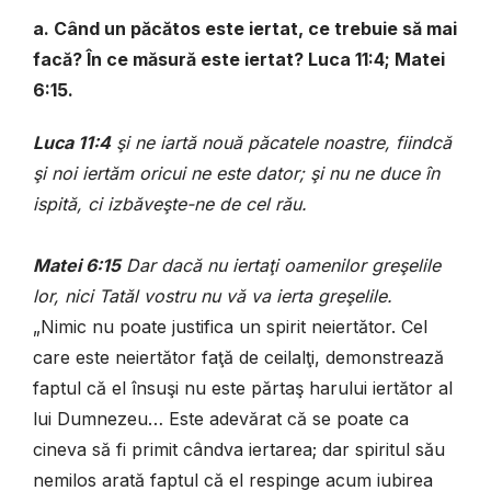
a. Când un păcătos este iertat, ce trebuie să mai
facă? În ce măsură este iertat? Luca 11:4; Matei
6:15.
Luca 11:4
şi ne iartă nouă păcatele noastre, fiindcă
şi noi iertăm oricui ne este dator; şi nu ne duce în
ispită, ci izbăveşte-ne de cel rău.
Matei 6:15
Dar dacă nu iertaţi oamenilor greşelile
lor, nici Tatăl vostru nu vă va ierta greşelile.
„Nimic nu poate justifica un spirit neiertător. Cel
care este neiertător faţă de ceilalţi, demonstrează
faptul că el însuşi nu este părtaş harului iertător al
lui Dumnezeu… Este adevărat că se poate ca
cineva să fi primit cândva iertarea; dar spiritul său
nemilos arată faptul că el respinge acum iubirea