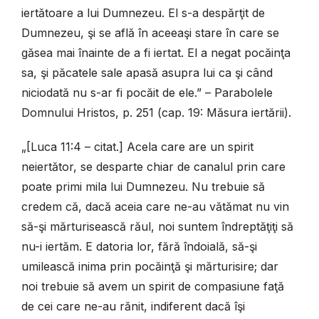
iertătoare a lui Dumnezeu. El s-a despărţit de
Dumnezeu, şi se află în aceeaşi stare în care se
găsea mai înainte de a fi iertat. El a negat pocăinţa
sa, şi păcatele sale apasă asupra lui ca şi când
niciodată nu s-ar fi pocăit de ele.” – Parabolele
Domnului Hristos, p. 251 (cap. 19: Măsura iertării).
„[Luca 11:4 – citat.] Acela care are un spirit
neiertător, se desparte chiar de canalul prin care
poate primi mila lui Dumnezeu. Nu trebuie să
credem că, dacă aceia care ne-au vătămat nu vin
să-şi mărturisească răul, noi suntem îndreptăţiţi să
nu-i iertăm. E datoria lor, fără îndoială, să-şi
umilească inima prin pocăinţă şi mărturisire; dar
noi trebuie să avem un spirit de compasiune faţă
de cei care ne-au rănit, indiferent dacă îşi