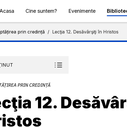
Acasa
Cine suntem?
Evenimente
Bibliot
ptățirea prin credință
/
Lecţia 12. Desăvârşiţi în Hristos
ŢINUT
TĂȚIREA PRIN CREDINȚĂ
cţia 12. Desăvârş
istos