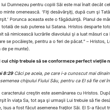
l lui Dumnezeu pentru copiii Săi este mai înalt decât ce
o minte omenească. ‘Fiţi desăvârşiţi, după cum şi Tată
şit.’ Porunca aceasta este o făgăduinţă. Planul de mâ
 totală de sub puterea lui Satana. Hristos desparte tot
nit să nimicească lucrările diavolului şi a luat măsuri ca
care se pocăieşte, pentru a o feri de păcat.” – Hristos, L
 de pe munte).
l cui chip trebuie să se conformeze perfect vieţile
i 8:29
Căci pe aceia, pe care i-a cunoscut mai dinainte
asemenea chipului Fiului Său, pentru ca El să fie cel înt
l caracterului creştin este asemănarea cu Hristos. Dup
it în viaţa Sa, tot aşa şi urmaşii Lui trebuie să fie desăv
le, Isus a fost făcut asemenea fraţilor Săi. El S-a făcut