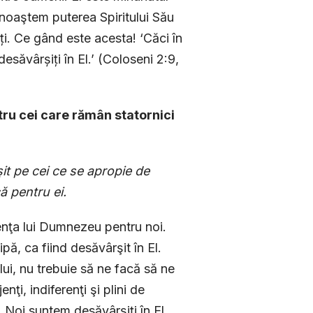
cunoaştem puterea Spiritului Său
i. Ce gând este acesta! ‘Căci în
esăvârșiți în El.’ (Coloseni 2:9,
ntru cei care rămân statornici
t pe cei ce se apropie de
ă pentru ei.
enţa lui Dumnezeu pentru noi.
pă, ca fiind desăvârşit în El.
lui, nu trebuie să ne facă să ne
i, indiferenţi şi plini de
. Noi suntem desăvârşiţi în El,