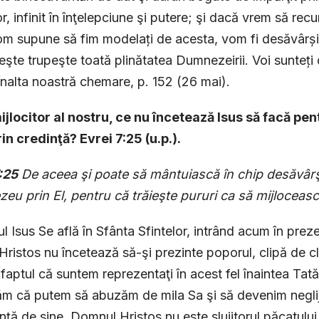
or, infinit în înţelepciune şi putere; şi dacă vrem să re
om supune să fim modelați de acesta, vom fi desăvârșiț
ieşte trupeşte toată plinătatea Dumnezeirii. Voi sunteți d
 Înalta noastră chemare, p. 152 (26 mai).
ijlocitor al nostru, ce nu încetează Isus să facă pe
prin credinţă? Evrei 7:25 (u.p.).
:25
De aceea şi poate să mântuiască în chip desăvârşi
u prin El, pentru că trăieşte pururi ca să mijloceasc
 Isus Se află în Sfânta Sfintelor, intrând acum în prez
Hristos nu încetează să-şi prezinte poporul, clipă de cli
 faptul că suntem reprezentaţi în acest fel înaintea Tată
m că putem să abuzăm de mila Sa şi să devenim neglijenţ
nţă de sine. Domnul Hristos nu este slujitorul păcatului