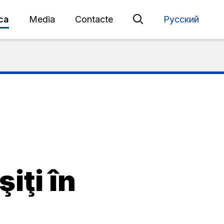
eca
Media
Contacte
Русский
iţi în