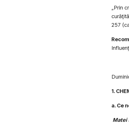
„Prin c
curăţit
257 (ca
Recoma
Influenț
Dumini
1. CHE
a. Ce n
Matei 