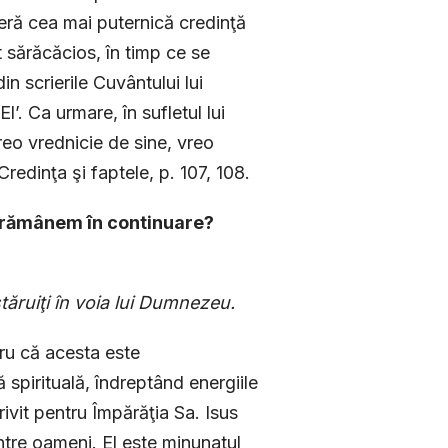
deră cea mai puternică credinţă
pt sărăcăcios, în timp ce se
in scrierile Cuvântului lui
l’. Ca urmare, în sufletul lui
reo vrednicie de sine, vreo
redinţa şi faptele, p. 107, 108.
 să rămânem în continuare?
 stăruiţi în voia lui Dumnezeu.
tru că acesta este
ă spirituală, îndreptând energiile
ivit pentru Împărăţia Sa. Isus
ntre oameni. El este minunatul