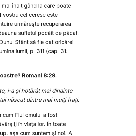
l mai înalt gând la care poate
l vostru cel ceresc este
ntuire urmăreşte recuperarea
deauna sufletul pocăit de păcat.
 Duhul Sfânt să fie dat oricărei
umina lumii, p. 311 (cap. 31:
 noastre? Romani 8:29.
, i-a şi hotărât mai dinainte
âi născut dintre mai mulţi fraţi.
ă cum Fiul omului a fost
ârşiţi în viaţa lor. În toate
 trup, aşa cum suntem şi noi. A