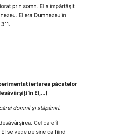
viorat prin somn. El a împărtăşit
umnezeu. El era Dumnezeu în
 311.
perimentat iertarea păcatelor
săvârșiți în El,...)
cărei domnii şi stăpâniri.
esăvârşirea. Cel care îl
 El se vede pe sine ca fiind