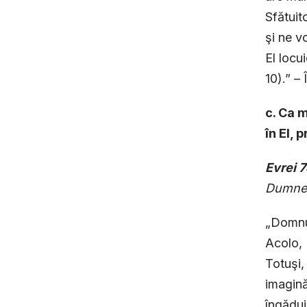
Sfătuit
şi ne v
El locu
10).” –
c. Ca m
în El, 
Evrei 7
Dumneze
„Domnul
Acolo, 
Totuşi,
imagină
îngădui