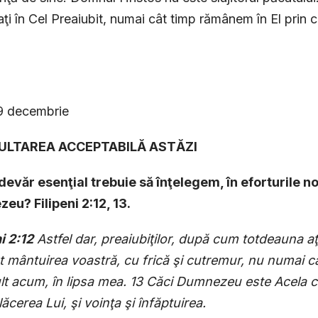
ţi în Cel Preaiubit, numai cât timp rămânem în El prin cr
19 decembrie
CULTAREA ACCEPTABILĂ ASTĂZI
devăr esenţial trebuie să înţelegem, în eforturile 
eu? Filipeni 2:12, 13.
i 2:12
Astfel dar, preaiubiţilor, după cum totdeauna aţi
t mântuirea voastră, cu frică şi cutremur, nu numai c
t acum, în lipsa mea. 13 Căci Dumnezeu este Acela car
ăcerea Lui, şi voinţa şi înfăptuirea.