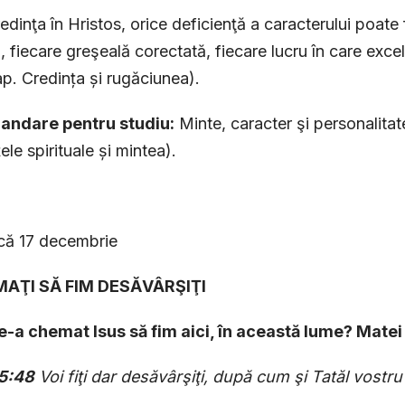
redinţa în Hristos, orice deficienţă a caracterului poate f
ă, fiecare greşeală corectată, fiecare lucru în care exce
p. Credința și rugăciunea).
ndare pentru studiu:
Minte, caracter şi personalitate
ele spirituale și mintea).
că 17 decembrie
MAŢI SĂ FIM DESĂVÂRŞIŢI
e-a chemat Isus să fim aici, în această lume? Matei
5:48
Voi fiţi dar desăvârşiţi, după cum şi Tatăl vostru