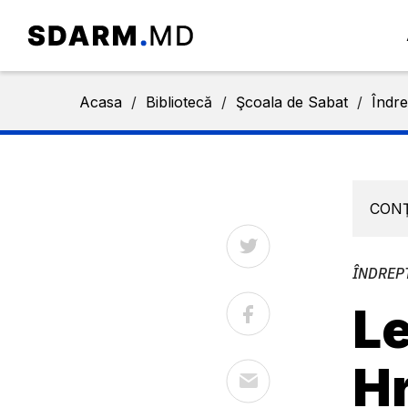
Acasa
/
Bibliotecă
/
Şcoala de Sabat
/
Îndre
CON
ÎNDREP
Le
Hr