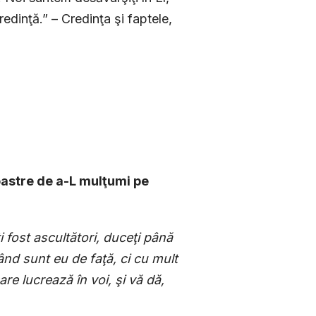
edinţă.” – Credinţa şi faptele,
noastre de a-L mulţumi pe
 fost ascultători, duceţi până
ând sunt eu de faţă, ci cu mult
e lucrează în voi, şi vă dă,