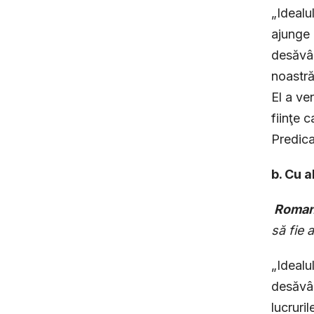
„Idealu
ajunge 
desăvâr
noastră
El a ve
fiinţe 
Predica
b. Cu a
Roman
să fie 
„Idealu
desăvârş
lucruri