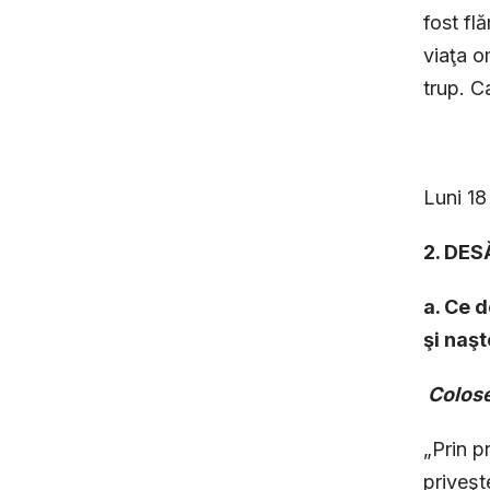
fost flă
viaţa o
trup. Ca
Luni 1
2. DES
a. Ce 
şi naşt
Colose
„Prin p
priveşt