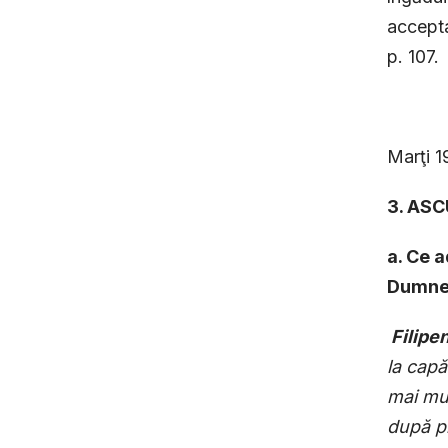
accepta
p. 107.
Marţi 
3. AS
a. Ce a
Dumnez
Filipen
la capă
mai mul
după pl