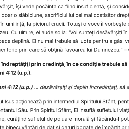
ârşit, îşi vede pocăinţa ca fiind insuficientă, şi consi
d doar o slăbiciune, sacrificiul lui cel mai costisitor dre
n umilinţă, la piciorul crucii. Totuşi o voce îi vorbeşte d
u. Cu uimire, el aude solia: ‘Voi sunteți desăvârșiți în E
pace deplină. El nu mai trebuie să lupte pentru a găsi v
eritorie prin care să obţină favoarea lui Dumnezeu.” – C
d îndreptăţiţi prin credinţă, în ce condiţie trebuie
i 4:12 (u.p.).
ni 4:12 (u.p.)
... desăvârşiţi şi deplin încredinţaţi, să
 Isus acţionează prin intermediul Spiritului Sfânt, pen
tantul Său. Prin Spiritul Sfânt, El insuflă sufletului viaţ
ne, curăţind sufletul de poluare morală şi făcându-l potr
te binecuvântări de dat şi daruri bogate de împărţit pri