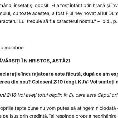
mând, însetat şi obosit. El a fost întărit prin hrană şi în
mului; cu toate acestea, a fost Fiul nevinovat al lui D
racterul Lui trebuie să fie caracterul nostru.” – Ibid., p.
8 decembrie
ĂVÂRȘIȚI Î N HRISTOS, ASTĂZI
declaraţie încurajatoare este făcută, după ce am ex
erea din nou? Coloseni 2:10 (engl. KJV: Voi sunteți de
ni 2:10
Voi aveţi totul deplin în El, care este Capul ori
ropriile fapte bune nu vom putea să atingem niciodată d
e pe Isus prin credinţă, îşi respinge propria neprihănire.