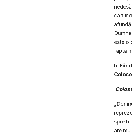
nedesăv
ca fiin
afundă î
Dumneze
este o 
faptă m
b. Fiin
Colosen
Colose
„Domnul
reprezen
spre bi
are mul