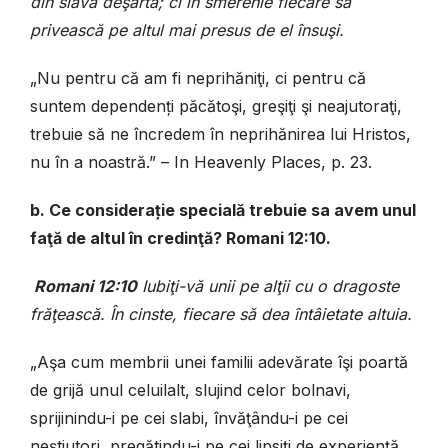
din slavă deşartă; ci în smerenie fiecare să
privească pe altul mai presus de el însuşi.
„Nu pentru că am fi neprihăniţi, ci pentru că
suntem dependenți păcătoşi, greşiţi şi neajutoraţi,
trebuie să ne încredem în neprihănirea lui Hristos,
nu în a noastră.” – In Heavenly Places, p. 23.
b. Ce considerație specială trebuie sa avem unul
faţă de altul în credinţă? Romani 12:10.
Romani 12:10
Iubiţi-vă unii pe alţii cu o dragoste
frăţească. În cinste, fiecare să dea întâietate altuia.
„Aşa cum membrii unei familii adevărate îşi poartă
de grijă unul celuilalt, slujind celor bolnavi,
sprijinindu-i pe cei slabi, învăţându-i pe cei
neştiutori, pregătindu-i pe cei lipsiţi de experienţă,