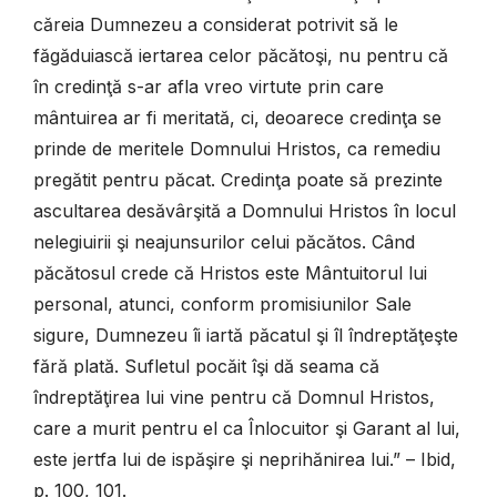
căreia Dumnezeu a considerat potrivit să le
făgăduiască iertarea celor păcătoşi, nu pentru că
în credinţă s-ar afla vreo virtute prin care
mântuirea ar fi meritată, ci, deoarece credinţa se
prinde de meritele Domnului Hristos, ca remediu
pregătit pentru păcat. Credinţa poate să prezinte
ascultarea desăvârşită a Domnului Hristos în locul
nelegiuirii şi neajunsurilor celui păcătos. Când
păcătosul crede că Hristos este Mântuitorul lui
personal, atunci, conform promisiunilor Sale
sigure, Dumnezeu îi iartă păcatul şi îl îndreptăţeşte
fără plată. Sufletul pocăit îşi dă seama că
îndreptăţirea lui vine pentru că Domnul Hristos,
care a murit pentru el ca Înlocuitor şi Garant al lui,
este jertfa lui de ispăşire şi neprihănirea lui.” – Ibid,
p. 100, 101.