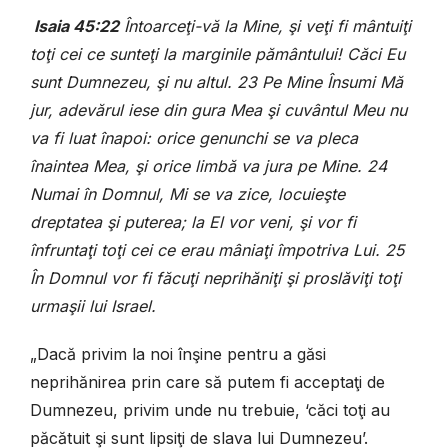
Isaia 45:22
Întoarceţi-vă la Mine, şi veţi fi mântuiţi
toţi cei ce sunteţi la marginile pământului! Căci Eu
sunt Dumnezeu, şi nu altul. 23 Pe Mine Însumi Mă
jur, adevărul iese din gura Mea şi cuvântul Meu nu
va fi luat înapoi: orice genunchi se va pleca
înaintea Mea, şi orice limbă va jura pe Mine. 24
Numai în Domnul, Mi se va zice, locuieşte
dreptatea şi puterea; la El vor veni, şi vor fi
înfruntaţi toţi cei ce erau mâniaţi împotriva Lui. 25
În Domnul vor fi făcuţi neprihăniţi şi proslăviţi toţi
urmaşii lui Israel.
„Dacă privim la noi înşine pentru a găsi
neprihănirea prin care să putem fi acceptaţi de
Dumnezeu, privim unde nu trebuie, ‘căci toţi au
păcătuit şi sunt lipsiţi de slava lui Dumnezeu’.