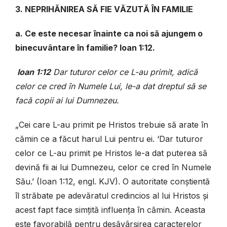
3. NEPRIHĂNIREA SĂ FIE VĂZUTĂ ÎN FAMILIE
a. Ce este necesar înainte ca noi să ajungem o
binecuvântare în familie? Ioan 1:12.
Ioan 1:12
Dar tuturor celor ce L-au primit, adică
celor ce cred în Numele Lui, le-a dat dreptul să se
facă copii ai lui Dumnezeu.
„Cei care L-au primit pe Hristos trebuie să arate în
cămin ce a făcut harul Lui pentru ei. ‘Dar tuturor
celor ce L-au primit pe Hristos le-a dat puterea să
devină fii ai lui Dumnezeu, celor ce cred în Numele
Său.’ (Ioan 1:12, engl. KJV). O autoritate conștientă
îl străbate pe adevăratul credincios al lui Hristos și
acest fapt face simțită influența în cămin. Aceasta
este favorabilă pentru desăvârşirea caracterelor