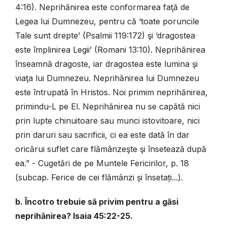
4:16). Neprihănirea este conformarea faţă de
Legea lui Dumnezeu, pentru că ‘toate poruncile
Tale sunt drepte’ (Psalmii 119:172) şi ‘dragostea
este împlinirea Legii’ (Romani 13:10). Neprihănirea
înseamnă dragoste, iar dragostea este lumina şi
viaţa lui Dumnezeu. Neprihănirea lui Dumnezeu
este întrupată în Hristos. Noi primim neprihănirea,
primindu-L pe El. Neprihănirea nu se capătă nici
prin lupte chinuitoare sau munci istovitoare, nici
prin daruri sau sacrificii, ci ea este dată în dar
oricărui suflet care flămânzeşte şi însetează după
ea.” - Cugetări de pe Muntele Fericirilor, p. 18
(subcap. Ferice de cei flămânzi și însetați...).
b. Încotro trebuie să privim pentru a găsi
neprihănirea? Isaia 45:22-25.