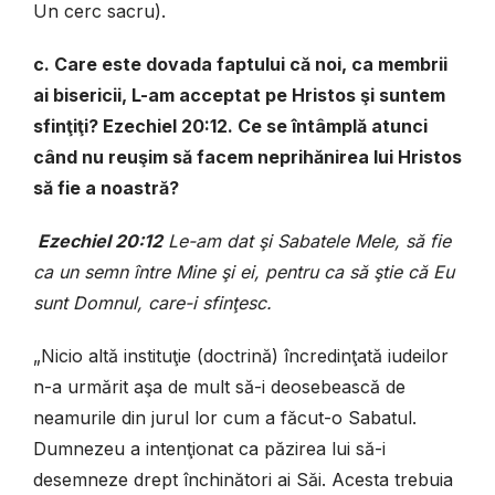
Un cerc sacru).
c. Care este dovada faptului că noi, ca membrii
ai bisericii, L-am acceptat pe Hristos şi suntem
sfinţiţi? Ezechiel 20:12. Ce se întâmplă atunci
când nu reuşim să facem neprihănirea lui Hristos
să fie a noastră?
Ezechiel 20:12
Le-am dat şi Sabatele Mele, să fie
ca un semn între Mine şi ei, pentru ca să ştie că Eu
sunt Domnul, care-i sfinţesc.
„Nicio altă instituţie (doctrină) încredinţată iudeilor
n-a urmărit aşa de mult să-i deosebească de
neamurile din jurul lor cum a făcut-o Sabatul.
Dumnezeu a intenţionat ca păzirea lui să-i
desemneze drept închinători ai Săi. Acesta trebuia