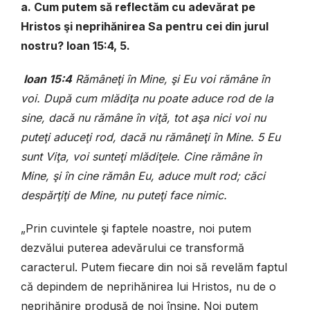
a. Cum putem să reflectăm cu adevărat pe
Hristos şi neprihănirea Sa pentru cei din jurul
nostru? Ioan 15:4, 5.
I
oan 15:4
Rămâneţi în Mine, şi Eu voi rămâne în
voi. După cum mlădiţa nu poate aduce rod de la
sine, dacă nu rămâne în viţă, tot aşa nici voi nu
puteţi aduceţi rod, dacă nu rămâneţi în Mine. 5 Eu
sunt Viţa, voi sunteţi mlădiţele. Cine rămâne în
Mine, şi în cine rămân Eu, aduce mult rod; căci
despărţiţi de Mine, nu puteţi face nimic.
„Prin cuvintele şi faptele noastre, noi putem
dezvălui puterea adevărului ce transformă
caracterul. Putem fiecare din noi să revelăm faptul
că depindem de neprihănirea lui Hristos, nu de o
neprihănire produsă de noi înşine. Noi putem