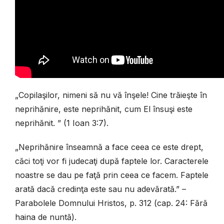
„Copilaşilor, nimeni să nu vă înşele! Cine trăieşte în
neprihănire, este neprihănit, cum El însuşi este
neprihănit. ” (1 Ioan 3:7).
„Neprihănire înseamnă a face ceea ce este drept,
căci toţi vor fi judecaţi după faptele lor. Caracterele
noastre se dau pe faţă prin ceea ce facem. Faptele
arată dacă credinţa este sau nu adevărată.” –
Parabolele Domnului Hristos, p. 312 (cap. 24: Fără
haina de nuntă).