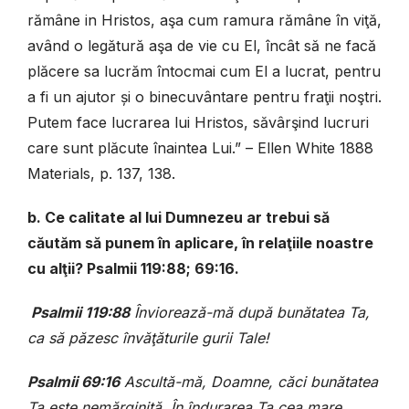
rămâne in Hristos, aşa cum ramura rămâne în viţă,
având o legătură aşa de vie cu El, încât să ne facă
plăcere sa lucrăm întocmai cum El a lucrat, pentru
a fi un ajutor și o binecuvântare pentru fraţii noştri.
Putem face lucrarea lui Hristos, săvârşind lucruri
care sunt plăcute înaintea Lui.” – Ellen White 1888
Materials, p. 137, 138.
b. Ce calitate al lui Dumnezeu ar trebui să
căutăm să punem în aplicare, în relaţiile noastre
cu alţii? Psalmii 119:88; 69:16.
Psalmii 119:88
Înviorează-mă după bunătatea Ta,
ca să păzesc învăţăturile gurii Tale!
Psalmii 69:16
Ascultă-mă, Doamne, căci bunătatea
Ta este nemărginită. În îndurarea Ta cea mare,