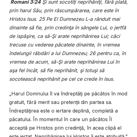
Romani 3:24
Şi sunt socotiţi neprihăniţi, fără plată,
prin harul Său, prin răscumpărarea, care este în
Hristos Isus. 25 Pe El Dumnezeu L-a rânduit mai
dinainte să fie, prin credinţa în sângele Lui, o jertfă
de ispăşire, ca să-Şi arate neprihănirea Lui; căci
trecuse cu vederea păcatele dinainte, în vremea
îndelungii răbdări a lui Dumnezeu; 26 pentru ca, în
vremea de acum, să-Şi arate neprihănirea Lui în
aşa fel încât, să fie neprihănit, şi totuşi să
socotească neprihănit pe cel ce crede în Isus.
„Harul Domnului îl va îndreptăţi pe păcătos în mod
gratuit, fără merit sau pretenții din partea sa.
Îndreptăţirea este o iertare deplină, completă a
păcatului. În momentul în care un păcătos Îl
acceptă pe Hristos prin credinţă, în acea clipă el
este iertat. Neprihănirea lui Hristos îi este atribuită.”