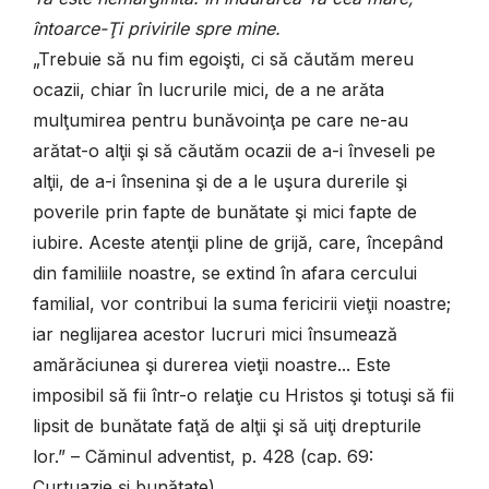
întoarce-Ţi privirile spre mine.
„Trebuie să nu fim egoişti, ci să căutăm mereu
ocazii, chiar în lucrurile mici, de a ne arăta
mulţumirea pentru bunăvoinţa pe care ne-au
arătat-o alţii şi să căutăm ocazii de a-i înveseli pe
alţii, de a-i însenina şi de a le uşura durerile şi
poverile prin fapte de bunătate şi mici fapte de
iubire. Aceste atenţii pline de grijă, care, începând
din familiile noastre, se extind în afara cercului
familial, vor contribui la suma fericirii vieţii noastre;
iar neglijarea acestor lucruri mici însumează
amărăciunea şi durerea vieţii noastre... Este
imposibil să fii într-o relaţie cu Hristos şi totuşi să fii
lipsit de bunătate faţă de alţii şi să uiţi drepturile
lor.” – Căminul adventist, p. 428 (cap. 69:
Curtuazie și bunătate).