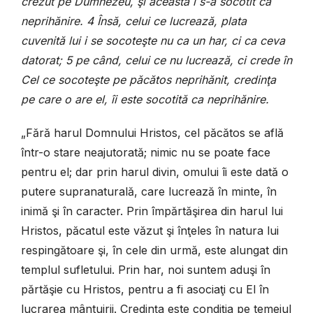
crezut pe Dumnezeu, şi aceasta i s-a socotit ca
neprihănire. 4 Însă, celui ce lucrează, plata
cuvenită lui i se socoteşte nu ca un har, ci ca ceva
datorat; 5 pe când, celui ce nu lucrează, ci crede în
Cel ce socoteşte pe păcătos neprihănit, credinţa
pe care o are el, îi este socotită ca neprihănire.
„Fără harul Domnului Hristos, cel păcătos se află
într-o stare neajutorată; nimic nu se poate face
pentru el; dar prin harul divin, omului îi este dată o
putere supranaturală, care lucrează în minte, în
inimă şi în caracter. Prin împărtăşirea din harul lui
Hristos, păcatul este văzut şi înţeles în natura lui
respingătoare şi, în cele din urmă, este alungat din
templul sufletului. Prin har, noi suntem aduşi în
părtăşie cu Hristos, pentru a fi asociaţi cu El în
lucrarea mântuirii. Credinţa este condiţia pe temeiul