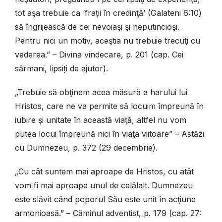
tot aşa trebuie ca ‘fraţii în credinţă’ (Galateni 6:10)
să îngrijească de cei nevoiaşi şi neputincioşi.
Pentru nici un motiv, aceştia nu trebuie trecuţi cu
vederea.” – Divina vindecare, p. 201 (cap. Cei
sărmani, lipsiți de ajutor).
„Trebuie să obţinem acea măsură a harului lui
Hristos, care ne va permite să locuim împreună în
iubire şi unitate în această viaţă, altfel nu vom
putea locui împreună nici în viaţa viitoare” – Astăzi
cu Dumnezeu, p. 372 (29 decembrie).
„Cu cât suntem mai aproape de Hristos, cu atât
vom fi mai aproape unul de celălalt. Dumnezeu
este slăvit când poporul Său este unit în acţiune
armonioasă.” – Căminul adventist, p. 179 (cap. 27: