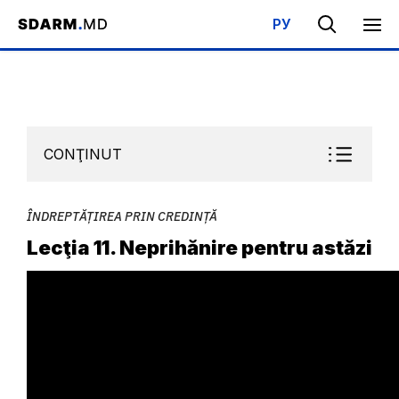
РУ
Acasa
/
Bibliotecă
/
Şcoala de Sabat
/
Îndreptățirea prin credință
CONŢINUT
ÎNDREPTĂȚIREA PRIN CREDINȚĂ
Lecţia 11. Neprihănire pentru astăzi