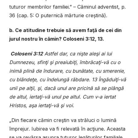
tuturor membrilor familiei.” – Căminul adventist, p.
36 (cap. 5: O puternică mărturie creștină).
b. Ce atitudine trebuie să avem faţă de cei din
jurul nostru în cămin? Coloseni 3:12, 13.
Coloseni 3:12
Astfel dar, ca nişte aleşi ai lui
Dumnezeu, sfinţi şi preaiubiţi, îmbrăcaţi-vă cu o
inimă plină de îndurare, cu bunătate, cu smerenie,
cu blândeţe, cu îndelungă răbdare. 13 Îngăduiţi-vă
unii pe alţii, şi, dacă unul are pricină să se plângă
de altul, iertaţi-vă unul pe altul. Cum v-a iertat
Hristos, aşa iertaţi-vă şi voi.
„Din fiecare cămin creştin va străluci o lumină
împrejur. Iubirea va fi relevată în acţiune. Aceasta
se va revărsa asupra tuturor legăturilor familiale,