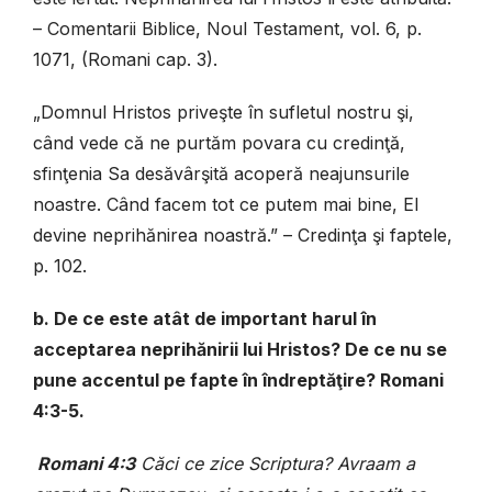
– Comentarii Biblice, Noul Testament, vol. 6, p.
1071, (Romani cap. 3).
„Domnul Hristos priveşte în sufletul nostru şi,
când vede că ne purtăm povara cu credinţă,
sfinţenia Sa desăvârşită acoperă neajunsurile
noastre. Când facem tot ce putem mai bine, El
devine neprihănirea noastră.” – Credinţa şi faptele,
p. 102.
b. De ce este atât de important harul în
acceptarea neprihănirii lui Hristos? De ce nu se
pune accentul pe fapte în îndreptăţire? Romani
4:3-5.
Ro­mani 4:3
Căci ce zice Scriptura? Avraam a