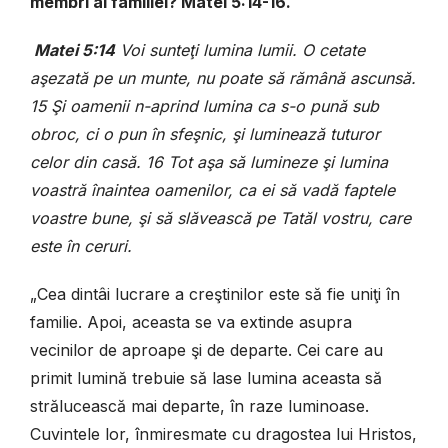
membri ai familiei? Matei 5:14-16.
Matei 5:14
Voi sunteţi lumina lumii. O cetate
aşezată pe un munte, nu poate să rămână ascunsă.
15 Şi oamenii n-aprind lumina ca s-o pună sub
obroc, ci o pun în sfeşnic, şi luminează tuturor
celor din casă. 16 Tot aşa să lumineze şi lumina
voastră înaintea oamenilor, ca ei să vadă faptele
voastre bune, şi să slăvească pe Tatăl vostru, care
este în ceruri.
„Cea dintâi lucrare a creştinilor este să fie uniţi în
familie. Apoi, aceasta se va extinde asupra
vecinilor de aproape şi de departe. Cei care au
primit lumină trebuie să lase lumina aceasta să
strălucească mai departe, în raze luminoase.
Cuvintele lor, înmiresmate cu dragostea lui Hristos,