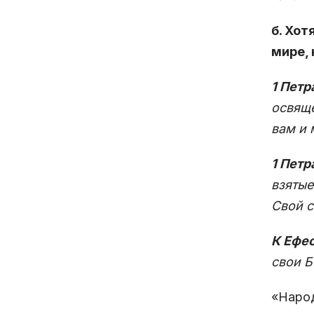
б. Хо
мире, 
1 Петра
освяще
вам и 
1 Петр
взятые
Свой с
К Ефес
свои Б
«Народ