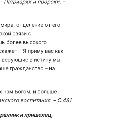
 –
Патриархи и пророки. –
мира, отделение от его
акой связи с
чь более высокого
скажет: ʺЯ приму вас как
к верующие в истину мы
аше гражданство – на
х нам Богом, и больше
нского воспитания. – С.481.
транник и пришелец,