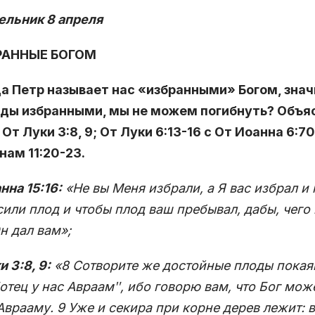
ельник 8 апреля
РАННЫЕ БОГОМ
да Петр называет нас «избранными» Богом, значи
ды избранными, мы не можем погибнуть? Объяс
с От Луки 3:8, 9; От Луки 6:13-16 с От Иоанна 6:70,
ам 11:20-23.
нна 15:16:
«Не вы Меня избрали, а Я вас избрал и 
или плод и чтобы плод ваш пребывал, дабы, чего 
н дал вам»;
и 3:8, 9:
«8 Сотворите же достойные плоды покаян
ʺотец у нас Авраамʺ, ибо говорю вам, что Бог мож
Аврааму. 9 Уже и секира при корне дерев лежит: в