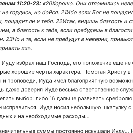
янам 11:20-23:
«20Хорошо. Они отломились неве
 не гордись, но бойся. 21Ибо если Бог не пощади
, пощадит ли и тебя. 22Итак, видишь благость и с
им, а благость к тебе, если пребудешь в благости
н. 23Но и те, если не пребудут в неверии, привьют
привить их».
 Иуду избрал наш Господь, его положение еще не
рые хорошие черты характера. Помогая Христу в Е
 и проповеди, Иуда имел благоприятную возможн
ь даже доверил Иуде весьма ответственное служ
елать выбор: либо 16 дальше развивать сребролю
и исправиться. Иуда носил небольшую шкатулку с
дных и на необходимые расходы…
значительные суммы постоянно искушали Иуду... 