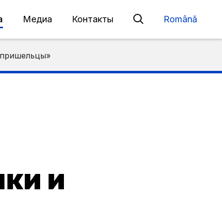
а
Медиа
Контакты
Română
и пришельцы»
ики и