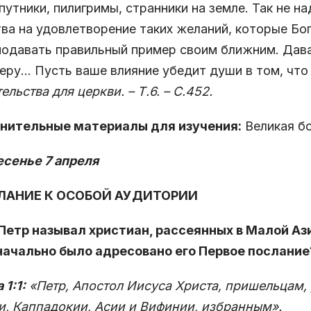
путники, пилигримы, странники на земле. Так не н
ва на удовлетворение таких желаний, которые Бо
подавать правильный пример своим ближним. Дав
еру… Пусть ваше влияние убедит души в том, что
ельства для церкви. – Т.6. – С.452.
нительные материалы для изучения:
Великая бо
сенье 7 апреля
СЛАНИЕ К ОСОБОЙ АУДИТОРИИ
 Петр называл христиан, рассеянных в Малой Аз
начально было адресовано его Первое послание
 1:1:
«Петр, Апостол Иисуса Христа, пришельцам,
и, Каппадокии, Асии и Вифинии, избранным».