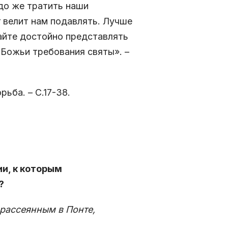
адо же тратить наши
г велит нам подавлять. Лучше
айте достойно представлять
 Божьи требования святы». –
рьба. – С.17-38.
ии, к которым
?
 рассеянным в Понте,