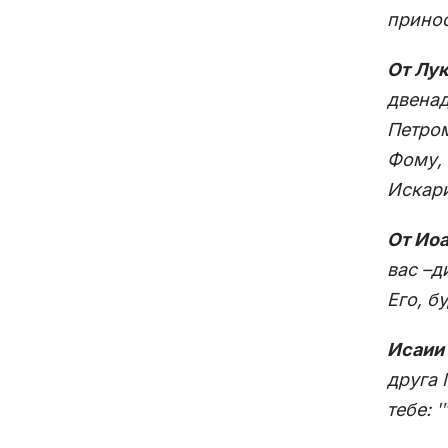
принос
От Лук
двенад
Петром
Фому, 
Искари
От Иоа
вас –д
Его, б
Исаии 
друга 
тебе: 