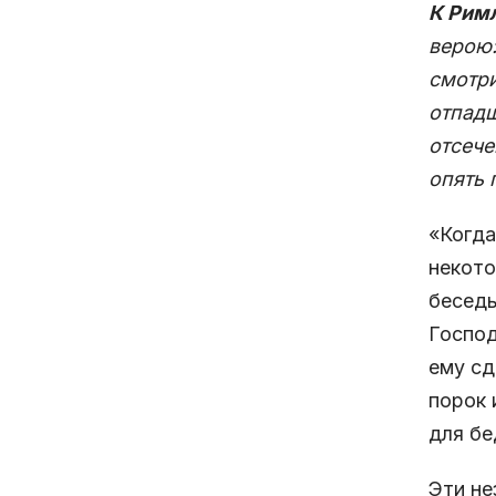
К Римл
верою:
смотри
отпадш
отсече
опять 
«Когда
некото
беседы
Господ
ему сд
порок 
для бе
Эти не