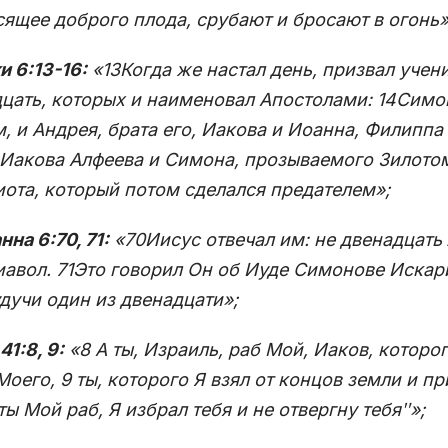
ящее доброго плода, срубают и бросают в огонь»
и 6:13-16:
«13Когда же настал день, призвал учен
цать, которых и наименовал Апостолами: 14Симон
, и Андрея, брата его, Иакова и Иоанна, Филиппа
Иакова Алфеева и Симона, прозываемого Зилотом
ота, который потом сделался предателем»;
нна 6:70, 71:
«70Иисус отвечал им: не двенадцать 
иавол. 71Это говорил Он об Иуде Симонове Искари
удучи один из двенадцати»;
41:8, 9:
«8 А ты, Израиль, раб Мой, Иаков, которо
Моего, 9 ты, которого Я взял от концов земли и при
ʺты Мой раб, Я избрал тебя и не отвергну тебяʺ»;