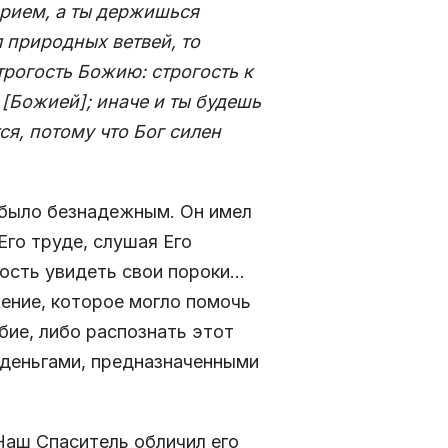
рием, а ты держишься
л природных ветвей, то
трогость Божию: строгость к
 [Божией]; иначе и ты будешь
ся, потому что Бог силен
 было безнадежным. Он имел
го труде, слушая Его
ость увидеть свои пороки…
ение, которое могло помочь
бие, либо распознать этот
 деньгами, предназначенными
Наш Спаситель обличил его