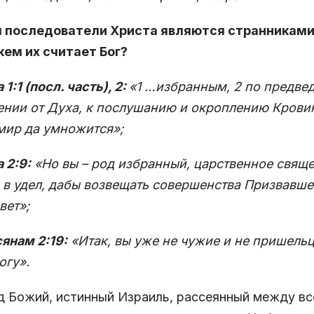
тя последователи Христа являются странниками
кем их считает Бог?
 1:1 (посл. часть), 2:
«1 …избранным, 2 по предве
нии от Духа, к послушанию и окроплению Кровию
мир да умножится»;
а 2:9:
«Но вы – род избранный, царственное свяще
 в удел, дабы возвещать совершенства Призвавше
вет»;
янам 2:19:
«Итак, вы уже не чужие и не пришельц
огу».
 Божий, истинный Израиль, рассеянный между вс