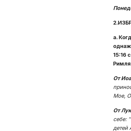
Понед
2.ИЗБ
а. Ког
однаж
15:16 
Римлян
От Иоа
принос
Мое, О
От Лук
себе: 
детей 