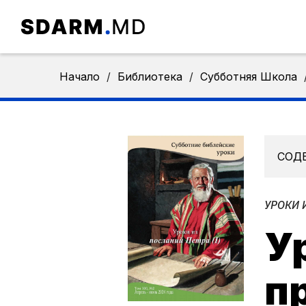
Начало
/
Библиотека
/
Субботняя Школа
СОД
УРОКИ 
У
п