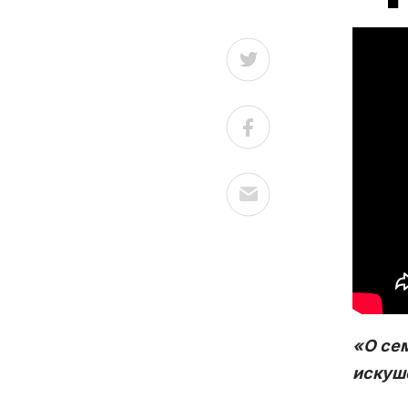
«О сем
искуше