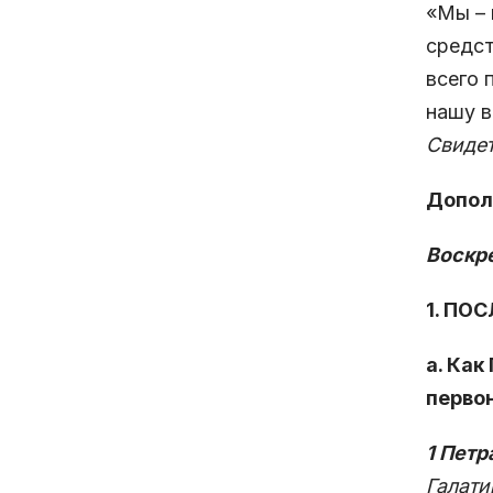
«Мы – 
средст
всего 
нашу в
Свидет
Допол
Воскре
1. ПО
а. Как
перво
1 Петра
Галати