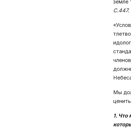
земле 
С.447.
«Услов
тлетво
идолоп
станда
членов
должны
Небеса
Мы дол
ценить
1. Что
которы