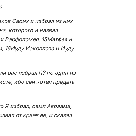
;
иков Своих и избрал из них
а, которого и назвал
 и Варфоломея, 15Матфея и
, 16Иуду Иаковлева и Иуду
ли вас избрал Я? но один из
оте, ибо сей хотел предать
го Я избрал, семя Авраама,
звал от краев ее, и сказал