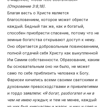
(Откровение 3:8,18).
Благая весть о Христе является
благословением, которое может обрести
каждый. Бедный так же, как и богатый,
способен приобрести спасение, потому что не
земные богатства открывают доступ к нему.
Оно обретается добровольным повиновением,
полной отдачей себя Христу как выкупленной
Им Самим собственности. Образование, каким
бы основательным оно ни было, не может
само по себе приблизить человека к Богу.
Фарисеи кичились всеми своими светскими и
духовными превосходствами и привилегиями
и гордо заявляли:
«Я богат, разбогател и ни в
чем не имею нужды»
; и тем не менее, каждый
из них был
«несчастен и жалок, и нищ и слеп и