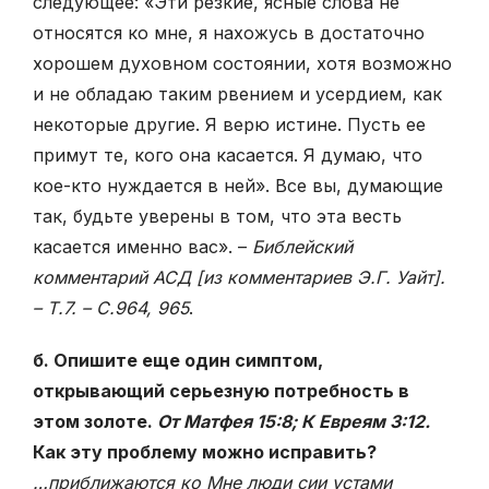
следующее: «Эти резкие, ясные слова не
относятся ко мне, я нахожусь в достаточно
хорошем духовном состоянии, хотя возможно
и не обладаю таким рвением и усердием, как
некоторые другие. Я верю истине. Пусть ее
примут те, кого она касается. Я думаю, что
кое-кто нуждается в ней». Все вы, думающие
так, будьте уверены в том, что эта весть
касается именно вас». –
Библейский
комментарий АСД [из комментариев Э.Г. Уайт].
– Т.7. – С.964, 965
.
б. Опишите еще один симптом,
открывающий серьезную потребность в
этом золоте.
От Матфея 15:8; К Евреям 3:12.
Как эту проблему можно исправить?
…приближаются ко Мне люди сии устами