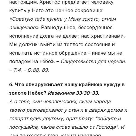
настоящим. Христос предлагает человеку
купить у Него это ценное сокровище:
«Советую тебе купить у Меня золото, огнем
очищенное»
. Равнодушное, бессердечное
исполнение долга не делает нас христианами.
Мы должны выйти из теплого состояния и
испытать истинное обращение
–
иначе мы не
попадем на небо». –
Свидетельства для церкви.
– Т.4. – С.88, 89
.
б. Что обнаруживает нашу крайнюю нужду в
золоте Небес?
Иезекииля 33:30-33.
А о тебе, сын человеческий, сыны народа
твоего разговаривают у стен и в дверях домов и
говорят один другому, брат брату: "пойдите и
послушайте, какое слово вышло от Господа". И
они приходят к тебе, как на народное