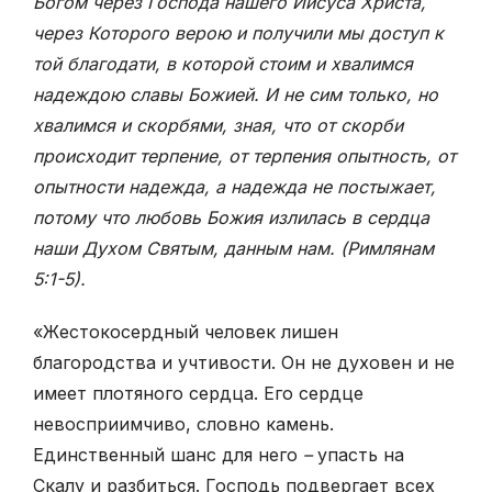
Богом через Господа нашего Иисуса Христа,
через Которого верою и получили мы доступ к
той благодати, в которой стоим и хвалимся
надеждою славы Божией. И не сим только, но
хвалимся и скорбями, зная, что от скорби
происходит терпение, от терпения опытность, от
опытности надежда, а надежда не постыжает,
потому что любовь Божия излилась в сердца
наши Духом Святым, данным нам. (Римлянам
5:
1-5).
«Жестокосердный человек лишен
благородства и учтивости. Он не духовен и не
имеет плотяного сердца. Его сердце
невосприимчиво, словно камень.
Единственный шанс для него
–
упасть на
Скалу и разбиться. Господь подвергает всех