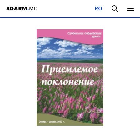
RO
Начало
/
Библиотека
/
Субботняя Школа
/
Приемлемое покло