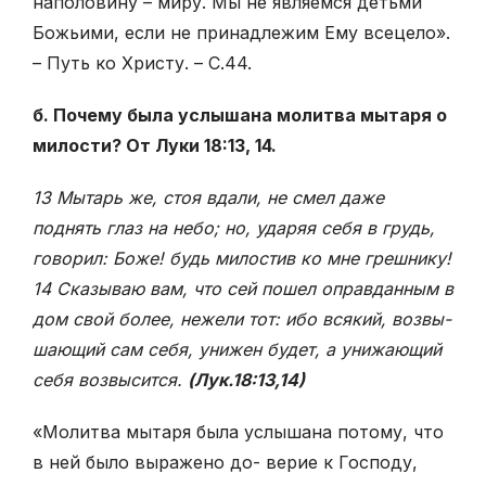
наполовину – миру. Мы не являемся детьми
Божьими, если не принадлежим Ему всецело».
– Путь ко Христу. – С.44.
б. Почему была услышана молитва мытаря о
милости? От Луки 18:13, 14.
13 Мытарь же, стоя вдали, не смел даже
поднять глаз на небо; но, ударяя себя в грудь,
говорил: Боже! будь милостив ко мне грешнику!
14 Сказываю вам, что сей пошел оправданным в
дом свой более, нежели тот: ибо всякий, возвы-
шающий сам себя, унижен будет, а унижающий
себя возвысится.
(Лук.18:13,14)
«Молитва мытаря была услышана потому, что
в ней было выражено до- верие к Господу,