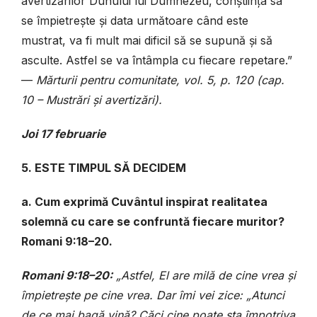
avertizărilor Duhului lui Dumnezeu, conștiința sa
se împietrește și data următoare când este
mustrat, va fi mult mai dificil să se supună și să
asculte. Astfel se va întâmpla cu fiecare repetare.”
—
Mărturii pentru comunitate, vol. 5, p. 120 (cap.
10 – Mustrări și avertizări).
Joi 17 februarie
5. ESTE TIMPUL SĂ DECIDEM
a. Cum exprimă Cuvântul inspirat realitatea
solemnă cu care se confruntă fiecare muritor?
Romani 9:18–20.
Romani 9:18–20:
„Astfel, El are milă de cine vrea și
împietrește pe cine vrea. Dar îmi vei zice: „Atunci
de ce mai bagă vină? Căci cine poate sta împotriva