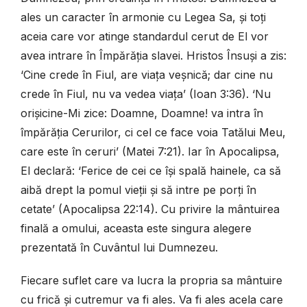
ales un caracter în armonie cu Legea Sa, și toți
aceia care vor atinge standardul cerut de El vor
avea intrare în Împărăția slavei. Hristos Însuși a zis:
‘Cine crede în Fiul, are viața veșnică; dar cine nu
crede în Fiul, nu va vedea viața’ (Ioan 3:36). ‘Nu
orișicine-Mi zice: Doamne, Doamne! va intra în
împărăția Cerurilor, ci cel ce face voia Tatălui Meu,
care este în ceruri’ (Matei 7:21). Iar în Apocalipsa,
El declară: ‘Ferice de cei ce își spală hainele, ca să
aibă drept la pomul vieții și să intre pe porți în
cetate’ (Apocalipsa 22:14). Cu privire la mântuirea
finală a omului, aceasta este singura alegere
prezentată în Cuvântul lui Dumnezeu.
Fiecare suflet care va lucra la propria sa mântuire
cu frică și cutremur va fi ales. Va fi ales acela care