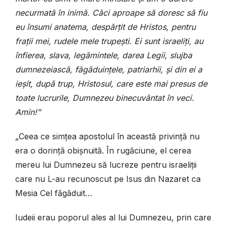
necurmată în inimă. Căci aproape să doresc să fiu
eu însumi anatema, despărțit de Hristos, pentru
frații mei, rudele mele trupești. Ei sunt israeliți, au
înfierea, slava, legămintele, darea Legii, slujba
dumnezeiască, făgăduințele, patriarhii, și din ei a
ieșit, după trup, Hristosul, care este mai presus de
toate lucrurile, Dumnezeu binecuvântat în veci.
Amin!”
„Ceea ce simțea apostolul în această privință nu
era o dorință obișnuită. În rugăciune, el cerea
mereu lui Dumnezeu să lucreze pentru israeliții
care nu L-au recunoscut pe Isus din Nazaret ca
Mesia Cel făgăduit…
Iudeii erau poporul ales al lui Dumnezeu, prin care