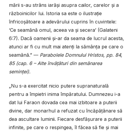
mării s-au strâns iarăși asupra cailor, carelor și a
războinicilor lui. Istoria sa este o ilustrație
înfricoșătoare a adevărului cuprins în cuvintele:
‘Ce seamănă omul, aceea va și secera’ (Galateni
6:7). Dacă oamenii și-ar da seama de lucrul acesta,
atunci ar fi cu mult mai atenți la sămânța pe care o
seamănă.” —
Parabolele Domnului Hristos, pp. 84,
85 (cap. 6 – Alte învățături din semănarea
seminței).
„Nu s-a exercitat nicio putere supranaturală
pentru a împietri inima împăratului. Dumnezeu i-a
dat lui Faraon dovada cea mai izbitoare a puterii
divine, dar monarhul a refuzat cu încăpățânare să
dea ascultare luminii. Fiecare desfășurare a puterii
infinite, pe care o respingea, îl făcea să fie și mai