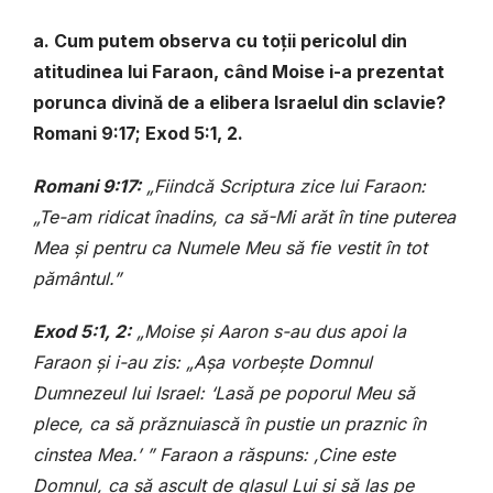
a. Cum putem observa cu toții pericolul din
atitudinea lui Faraon, când Moise i-a prezentat
porunca divină de a elibera Israelul din sclavie?
Romani 9:17; Exod 5:1, 2.
Romani 9:17:
„Fiindcă Scriptura zice lui Faraon:
„Te-am ridicat înadins, ca să-Mi arăt în tine puterea
Mea și pentru ca Numele Meu să fie vestit în tot
pământul.”
Exod 5:1, 2:
„Moise și Aaron s-au dus apoi la
Faraon și i-au zis: „Așa vorbește Domnul
Dumnezeul lui Israel: ‘Lasă pe poporul Meu să
plece, ca să prăznuiască în pustie un praznic în
cinstea Mea.’ ” Faraon a răspuns: ,Cine este
Domnul, ca să ascult de glasul Lui și să las pe