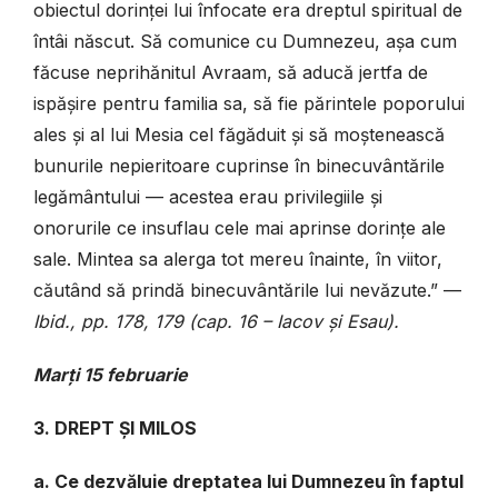
obiectul dorinței lui înfocate era dreptul spiritual de
întâi născut. Să comunice cu Dumnezeu, așa cum
făcuse neprihănitul Avraam, să aducă jertfa de
ispășire pentru familia sa, să fie părintele poporului
ales și al lui Mesia cel făgăduit și să moștenească
bunurile nepieritoare cuprinse în binecuvântările
legământului — acestea erau privilegiile și
onorurile ce insuflau cele mai aprinse dorințe ale
sale. Mintea sa alerga tot mereu înainte, în viitor,
căutând să prindă binecuvântările lui nevăzute.” —
Ibid., pp. 178, 179 (cap. 16 – Iacov și Esau).
Marți 15 februarie
3. DREPT ȘI MILOS
a. Ce dezvăluie dreptatea lui Dumnezeu în faptul