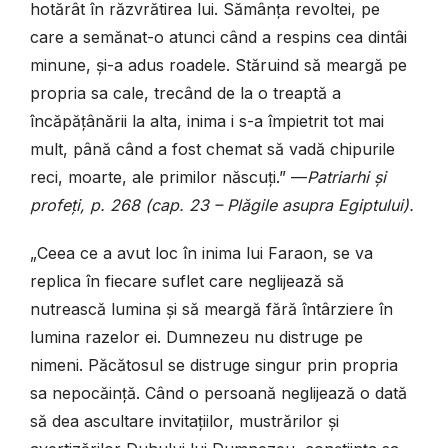
hotărât în răzvrătirea lui. Sămânța revoltei, pe
care a semănat-o atunci când a respins cea dintâi
minune, și-a adus roadele. Stăruind să meargă pe
propria sa cale, trecând de la o treaptă a
încăpățânării la alta, inima i s-a împietrit tot mai
mult, până când a fost chemat să vadă chipurile
reci, moarte, ale primilor născuți.” —
Patriarhi și
profeți, p. 268 (cap. 23 – Plăgile asupra Egiptului).
„Ceea ce a avut loc în inima lui Faraon, se va
replica în fiecare suflet care neglijează să
nutrească lumina și să meargă fără întârziere în
lumina razelor ei. Dumnezeu nu distruge pe
nimeni. Păcătosul se distruge singur prin propria
sa nepocăință. Când o persoană neglijează o dată
să dea ascultare invitațiilor, mustrărilor și