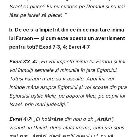
Israel să plece? Eu nu cunosc pe Domnul și nu voi
lăsa pe Israel să plece’. ”
b. De ce s-a împietrit din ce în ce mai tare inima
lui Faraon — și cum este acesta un avertisment
pentru toți? Exod 7:3, 4; Evrei 4:7.
Exod 7:3, 4:
„Eu voi împietri inima lui Faraon și Îmi
voi înmulți semnele și minunile în țara Egiptului.
Totuși Faraon n-are să v-asculte. Apoi Îmi voi
întinde mâna asupra Egiptului și voi scoate din țara
Egiptului oștile Mele, pe poporul Meu, pe copiii lui
Israel, prin mari judecăți.”
Evrei 4:7:
„El hotărăște din nou o zi: „Astăzi”,
zicând, în David, după atâta vreme, cum s-a spus
mai sus: „Astăzi, dacă auziți glasul Lui, nu vă