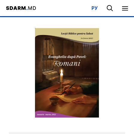
РУ
Acasa
/
Bibliotecă
/
Şcoala de Sabat
/
Evanghelia după Pavel: R