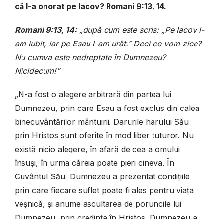
că l-a onorat pe Iacov? Romani 9:13, 14.
Romani 9:13, 14:
„după cum este scris: „Pe Iacov l-
am iubit, iar pe Esau l-am urât.” Deci ce vom zice?
Nu cumva este nedreptate în Dumnezeu?
Nicidecum!”
„N-a fost o alegere arbitrară din partea lui
Dumnezeu, prin care Esau a fost exclus din calea
binecuvântărilor mântuirii. Darurile harului Său
prin Hristos sunt oferite în mod liber tuturor. Nu
există nicio alegere, în afară de cea a omului
însuși, în urma căreia poate pieri cineva. În
Cuvântul Său, Dumnezeu a prezentat condițiile
prin care fiecare suflet poate fi ales pentru viața
veșnică, și anume ascultarea de poruncile lui
Dumnezeu, prin credința în Hristos. Dumnezeu a