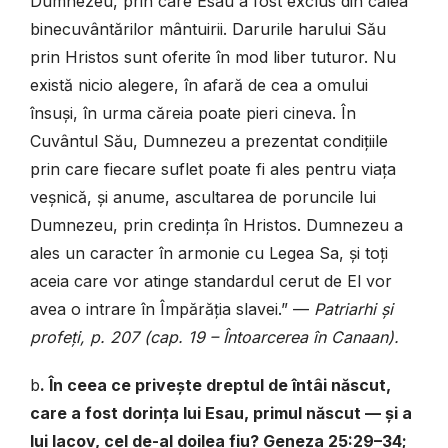
Dumnezeu, prin care Esau a fost exclus din calea
binecuvântărilor mântuirii. Darurile harului Său
prin Hristos sunt oferite în mod liber tuturor. Nu
există nicio alegere, în afară de cea a omului
însuși, în urma căreia poate pieri cineva. În
Cuvântul Său, Dumnezeu a prezentat condițiile
prin care fiecare suflet poate fi ales pentru viața
veșnică, și anume, ascultarea de poruncile lui
Dumnezeu, prin credința în Hristos. Dumnezeu a
ales un caracter în armonie cu Legea Sa, și toți
aceia care vor atinge standardul cerut de El vor
avea o intrare în Împărăția slavei.” —
Patriarhi și
profeți, p. 207 (cap. 19 – Întoarcerea în Canaan).
b
. În ceea ce privește dreptul de întâi născut,
care a fost dorința lui Esau, primul născut — și a
lui Iacov, cel de-al doilea fiu? Geneza 25:29–34;