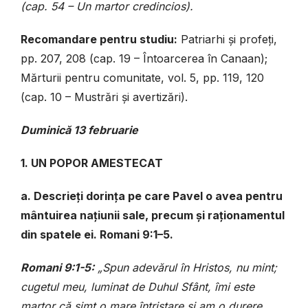
(cap. 54 – Un martor credincios).
Recomandare pentru studiu:
Patriarhi și profeți,
pp. 207, 208 (cap. 19 – Întoarcerea în Canaan);
Mărturii pentru comunitate, vol. 5, pp. 119, 120
(cap. 10 – Mustrări și avertizări).
Duminică 13 februarie
1. UN POPOR AMESTECAT
a. Descrieți dorința pe care Pavel o avea pentru
mântuirea națiunii sale, precum și raționamentul
din spatele ei. Romani 9:1–5.
Romani 9:1-5:
„Spun adevărul în Hristos, nu mint;
cugetul meu, luminat de Duhul Sfânt, îmi este
martor că simt o mare întristare și am o durere