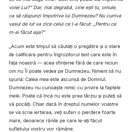
voiei Lui?” Dar, mai degrabă, cine ești tu, omule,
ca să răspunzi împotriva lui Dumnezeu? Nu cumva
vasul de lut va zice celui ce l-a făcut: „Pentru ce
m-ai făcut așa?”
„Acum este timpul să căutați o pregătire și o stare
de calificare pentru îngrozitorul test care este în
fața noastră — acea sfințenie fără de care niciun
om nu Îl poate vedea pe Dumnezeu. Nimeni să nu
spună: Calea mea este ascunsă de Domnul.
Dumnezeu nu cunoaște nimic cu privire la faptele
mele. Poate că încă nu este prea târziu și puteți să
vă pocăiți. Chiar dacă în dreptul numelor voastre
se va scrie iertarea, veți suferi o pierdere foarte
mare, deoarece rănile pe care le-ați făcut
sufletului vostru vor rămâne.