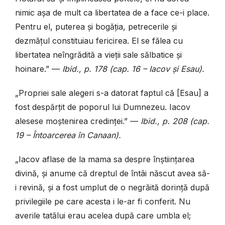
nimic așa de mult ca libertatea de a face ce-i place.
Pentru el, puterea și bogăția, petrecerile și
dezmățul constituiau fericirea. El se fălea cu
libertatea neîngrădită a vieții sale sălbatice și
hoinare.” —
Ibid., p. 178 (cap. 16 – Iacov și Esau).
„Propriei sale alegeri s-a datorat faptul că [Esau] a
fost despărțit de poporul lui Dumnezeu. Iacov
alesese moștenirea credinței.” —
Ibid., p. 208 (cap.
19 – Întoarcerea în Canaan).
„Iacov aflase de la mama sa despre înștiințarea
divină, și anume că dreptul de întâi născut avea să-
i revină, și a fost umplut de o negrăită dorință după
privilegiile pe care acesta i le-ar fi conferit. Nu
averile tatălui erau acelea după care umbla el;