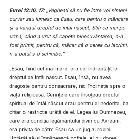
Evrei 12:16, 17:
„Vegheați să nu fie între voi nimeni
curvar sau lumesc ca Esau, care pentru o mâncare
și-a vândut dreptul de întâi născut. Știți că mai pe
urmă, când a vrut să capete binecuvântarea, n-a
fost primit, pentru că, măcar că o cerea cu lacrimi,
n-a putut s-o schimbe.”
„Esau, fiind cel mai mare, era cel îndreptățit la
dreptul de întâi născut. Esau, însă, nu avea
dragoste pentru consacrare, nici înclinație spre o
viață religioasă. Cerințele care însoțeau dreptul
spiritual de întâi născut erau pentru el nedorite, ba
chiar o restricție urâtă de el. Legea lui Dumnezeu,
care era condiția legământului divin cu Avraam,
era privită de către Esau ca un jug al robiei.
Hotărât să-și împlinească poftele, el nu dorea