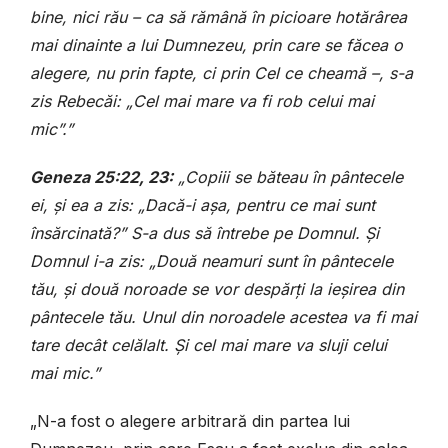
bine, nici rău – ca să rămână în picioare hotărârea
mai dinainte a lui Dumnezeu, prin care se făcea o
alegere, nu prin fapte, ci prin Cel ce cheamă –, s-a
zis Rebecăi: „Cel mai mare va fi rob celui mai
mic”.”
Geneza 25:22, 23:
„Copiii se băteau în pântecele
ei, și ea a zis: „Dacă-i așa, pentru ce mai sunt
însărcinată?” S-a dus să întrebe pe Domnul. Și
Domnul i-a zis: „Două neamuri sunt în pântecele
tău, și două noroade se vor despărți la ieșirea din
pântecele tău. Unul din noroadele acestea va fi mai
tare decât celălalt. Și cel mai mare va sluji celui
mai mic.”
„N-a fost o alegere arbitrară din partea lui