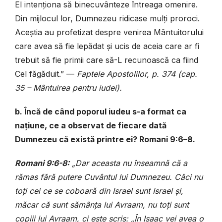
El intenționa să binecuvânteze întreaga omenire.
Din mijlocul lor, Dumnezeu ridicase mulți proroci.
Aceștia au profetizat despre venirea Mântuitorului
care avea să fie lepădat și ucis de aceia care ar fi
trebuit să fie primii care să-L recunoască ca fiind
Cel făgăduit.” —
Faptele Apostolilor, p. 374 (cap.
35 – Mântuirea pentru iudei).
b. Încă de când poporul iudeu s-a format ca
națiune, ce a observat de fiecare dată
Dumnezeu că există printre ei? Romani 9:6–8.
Romani 9:6-8:
„Dar aceasta nu înseamnă că a
rămas fără putere Cuvântul lui Dumnezeu. Căci nu
toți cei ce se coboară din Israel sunt Israel și,
măcar că sunt sămânța lui Avraam, nu toți sunt
copiii lui Avraam, ci este scris: „În Isaac vei avea o