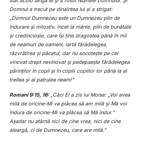
stat acolo lângă el și a rostit Numele Domnului. Și
Domnul a trecut pe dinaintea lui și a strigat:
„Domnul Dumnezeu este un Dumnezeu plin de
îndurare și milostiv, încet la mânie, plin de bunătate
și credincioșie, care Își ține dragostea până în mii
de neamuri de oameni, iartă fărădelegea,
răzvrătirea și păcatul, dar nu socotește pe cel
vinovat drept nevinovat și pedepsește fărădelegea
părinților în copii și în copiii copiilor lor până la al
treilea și al patrulea neam!”
Romani 9:15, 16:
„Căci El a zis lui Moise: „Voi avea
milă de oricine-Mi va plăcea să am milă și Mă voi
îndura de oricine-Mi va plăcea să Mă îndur.”
Așadar nu atârnă nici de cine vrea, nici de cine
aleargă, ci de Dumnezeu, care are milă.”