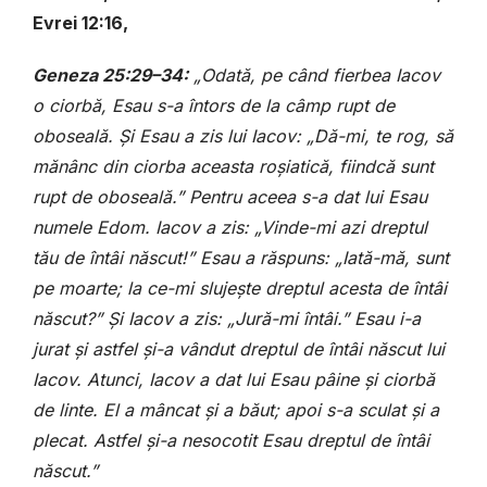
Evrei 12:16,
Geneza 25:29–34:
„Odată, pe când fierbea Iacov
o ciorbă, Esau s-a întors de la câmp rupt de
oboseală. Și Esau a zis lui Iacov: „Dă-mi, te rog, să
mănânc din ciorba aceasta roșiatică, fiindcă sunt
rupt de oboseală.” Pentru aceea s-a dat lui Esau
numele Edom. Iacov a zis: „Vinde-mi azi dreptul
tău de întâi născut!” Esau a răspuns: „Iată-mă, sunt
pe moarte; la ce-mi slujește dreptul acesta de întâi
născut?” Și Iacov a zis: „Jură-mi întâi.” Esau i-a
jurat și astfel și-a vândut dreptul de întâi născut lui
Iacov. Atunci, Iacov a dat lui Esau pâine și ciorbă
de linte. El a mâncat și a băut; apoi s-a sculat și a
plecat. Astfel și-a nesocotit Esau dreptul de întâi
născut.”