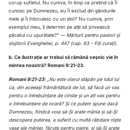
corup sufletul. Nu cumva, în timp ce pretind că Îl
cunosc pe Dumnezeu, eu Îl exclud din gândurile
mele și Îl înlocuiesc cu un idol? Nu cumva, prin
exemplul meu, îi determin pe alții să privească
păcatul cu ușurătate?” —
Mărturii pentru pastori și
slujitorii Evangheliei, p. 447 (cap. 63 – Fiți curați).
b. Ce ilustrație ar trebui să rămână veșnic vie în
mintea noastră? Romani 9:21–23.
Romani 9:21-23:
„Nu este olarul stăpân pe lutul lui
ca, din aceeași frământătură de lut, să facă un vas
pentru o întrebuințare de cinste și un alt vas pentru
o întrebuințare de ocară? Și ce putem spune dacă
Dumnezeu, fiindcă voia să-Și arate mânia și să-Și
descopere puterea, a suferit cu multă răbdare niște
vase ale mâniei, făcute pentru pieire, și să-Și arate