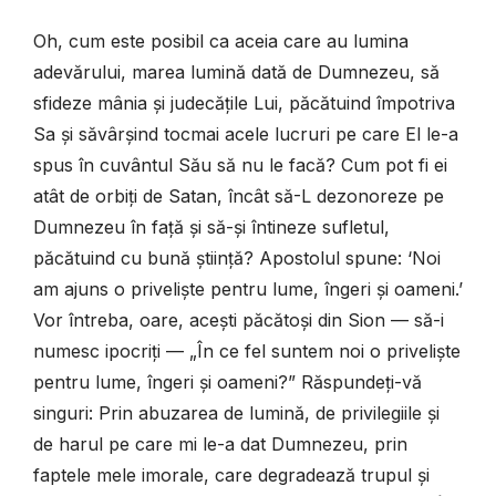
Oh, cum este posibil ca aceia care au lumina
adevărului, marea lumină dată de Dumnezeu, să
sfideze mânia și judecățile Lui, păcătuind împotriva
Sa și săvârșind tocmai acele lucruri pe care El le-a
spus în cuvântul Său să nu le facă? Cum pot fi ei
atât de orbiți de Satan, încât să-L dezonoreze pe
Dumnezeu în față și să-și întineze sufletul,
păcătuind cu bună știință? Apostolul spune: ‘Noi
am ajuns o priveliște pentru lume, îngeri și oameni.’
Vor întreba, oare, acești păcătoși din Sion — să-i
numesc ipocriți — „În ce fel suntem noi o priveliște
pentru lume, îngeri și oameni?” Răspundeți-vă
singuri: Prin abuzarea de lumină, de privilegiile și
de harul pe care mi le-a dat Dumnezeu, prin
faptele mele imorale, care degradează trupul și