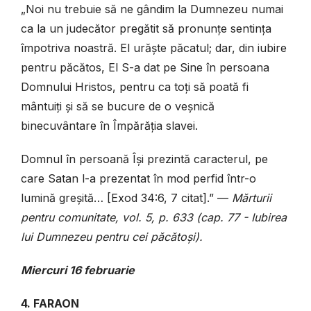
„Noi nu trebuie să ne gândim la Dumnezeu numai
ca la un judecător pregătit să pronunțe sentința
împotriva noastră. El urăște păcatul; dar, din iubire
pentru păcătos, El S-a dat pe Sine în persoana
Domnului Hristos, pentru ca toți să poată fi
mântuiți și să se bucure de o veșnică
binecuvântare în Împărăția slavei.
Domnul în persoană Își prezintă caracterul, pe
care Satan l-a prezentat în mod perfid într-o
lumină greșită… [Exod 34:6, 7 citat].” —
Mărturii
pentru comunitate, vol. 5, p. 633 (cap. 77 - Iubirea
lui Dumnezeu pentru cei păcătoși).
Miercuri 16 februarie
4. FARAON