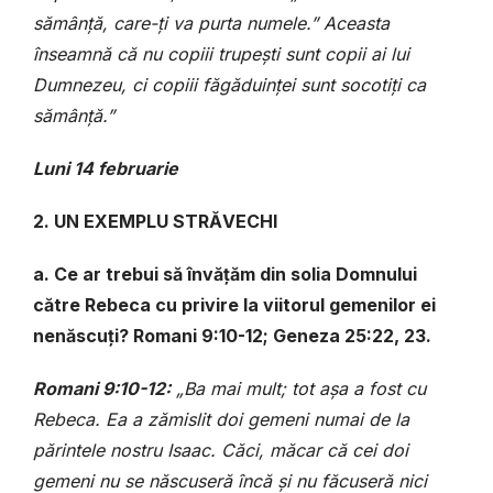
sămânță, care-ți va purta numele.” Aceasta
înseamnă că nu copiii trupești sunt copii ai lui
Dumnezeu, ci copiii făgăduinței sunt socotiți ca
sămânță.”
Luni 14 februarie
2. UN EXEMPLU STRĂVECHI
a. Ce ar trebui să învățăm din solia Domnului
către Rebeca cu privire la viitorul gemenilor ei
nenăscuți? Romani 9:10-12; Geneza 25:22, 23.
Romani 9:10-12:
„Ba mai mult; tot așa a fost cu
Rebeca. Ea a zămislit doi gemeni numai de la
părintele nostru Isaac. Căci, măcar că cei doi
gemeni nu se născuseră încă și nu făcuseră nici