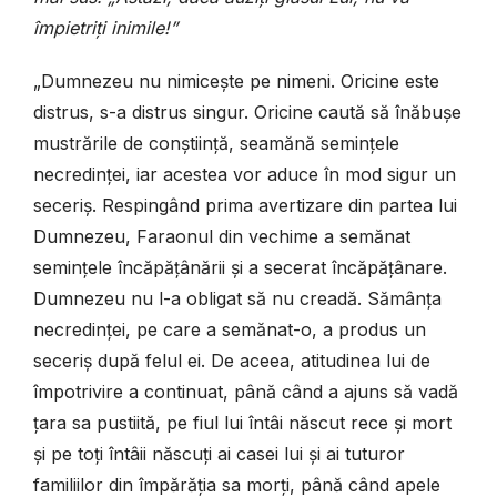
împietriți inimile!”
„Dumnezeu nu nimicește pe nimeni. Oricine este
distrus, s-a distrus singur. Oricine caută să înăbușe
mustrările de conștiință, seamănă semințele
necredinței, iar acestea vor aduce în mod sigur un
seceriș. Respingând prima avertizare din partea lui
Dumnezeu, Faraonul din vechime a semănat
semințele încăpățânării și a secerat încăpățânare.
Dumnezeu nu l-a obligat să nu creadă. Sămânța
necredinței, pe care a semănat-o, a produs un
seceriș după felul ei. De aceea, atitudinea lui de
împotrivire a continuat, până când a ajuns să vadă
țara sa pustiită, pe fiul lui întâi născut rece și mort
și pe toți întâii născuți ai casei lui și ai tuturor
familiilor din împărăția sa morți, până când apele