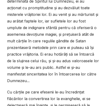
determinată de Spiritul lui Dumnezeu, ei au
acționat cu promptitudine și au dezvăluit toate
misterele vrăjitoriei lor. Ei au venit și au mărturisit și
au arătat faptele lor, iar sufletele lor au fost
umplute de indignare sfântă pentru că oferiseră o
asemenea devoțiune magiei, și prețuiseră atât de
mult cărțile în care regulile gândite de Satan
prezentaseră metodele prin care ei puteau să își
practice vrăjitoria. Ei erau hotărâți să se întoarcă
de la slujirea celui rău, și și-au adus valoroasele lor
volume și le-au ars public. Astfel ei și-au
manifestat sinceritatea lor în întoarcerea lor către
Dumnezeu...
Cu cărțile pe care efesenii le-au încredințat
flăcărilor la convertirea lor la evanghelie, ei se
delectaseră mai înainte, și le permiseseră să le