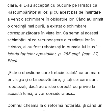
clară, ei L-au acceptat cu bucurie pe Hristos ca
Răscumpărător al lor, și cu acest pas de înaintare
a venit o schimbare în obligațiile lor. Când au primit
o credință mai pură, a existat o schimbare
corespunzătoare în viața lor. Ca semn al acestei
schimbări, și ca recunoaștere a credinței lor în
Hristos, ei au fost rebotezați în numele lui Isus.”—
Istoria faptelor apostolilor, p. 285 engl. (cap. 27,
Efes).
„Este o chestiune care trebuie tratată ca un mare
privilegiu și o binecuvântare, și toți cei care sunt
rebotezați, dacă au o idee corectă cu privire la
această temă, o vor considera așa...
Domnul cheamă la o reformă hotărâtă. Și când un