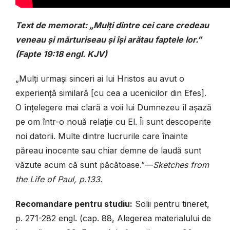
Text de memorat: „Mulți dintre cei care credeau
veneau și mărturiseau și își arătau faptele lor.”
(Fapte 19:18 engl. KJV)
„Mulți urmași sinceri ai lui Hristos au avut o
experiență similară [cu cea a ucenicilor din Efes].
O înțelegere mai clară a voii lui Dumnezeu îl așază
pe om într-o nouă relație cu El. Îi sunt descoperite
noi datorii. Multe dintre lucrurile care înainte
păreau inocente sau chiar demne de laudă sunt
văzute acum că sunt păcătoase.”—
Sketches from
the Life of Paul, p.133.
Recomandare pentru studiu:
Solii pentru tineret,
p. 271-282 engl. (cap. 88, Alegerea materialului de