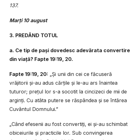
137.
Marți 10 august
3. PREDÂND TOTUL
a. Ce tip de pași dovedesc adevărata convertire
din viață? Fapte 19:19, 20.
Fapte 19:19, 20:
„Și unii din cei ce făcuseră
vrăjitorii și-au adus cărțile și le-au ars înaintea
tuturor; prețul lor s-a socotit la cincizeci de mii de
arginți. Cu atâta putere se răspândea și se întărea
Cuvântul Domnului.”
„Când efesenii au fost convertiți, ei și-au schimbat
obiceiurile și practicile lor. Sub convingerea