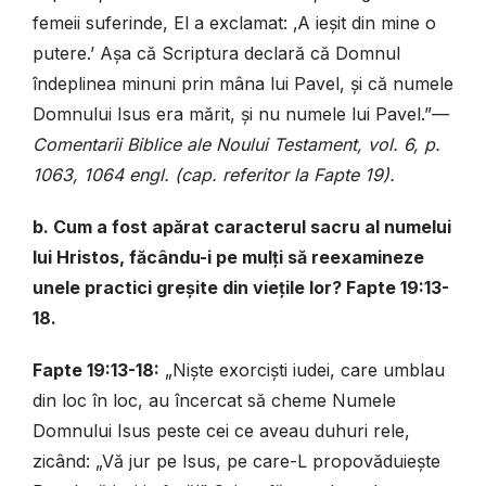
femeii suferinde, El a exclamat: ‚A ieșit din mine o
putere.’ Așa că Scriptura declară că Domnul
îndeplinea minuni prin mâna lui Pavel, și că numele
Domnului Isus era mărit, și nu numele lui Pavel.”—
Comentarii Biblice ale Noului Testament, vol. 6, p.
1063, 1064 engl. (cap. referitor la Fapte 19).
b. Cum a fost apărat caracterul sacru al numelui
lui Hristos, făcându-i pe mulți să reexamineze
unele practici greșite din viețile lor? Fapte 19:13-
18.
Fapte 19:13-18:
„Niște exorciști iudei, care umblau
din loc în loc, au încercat să cheme Numele
Domnului Isus peste cei ce aveau duhuri rele,
zicând: „Vă jur pe Isus, pe care-L propovăduiește