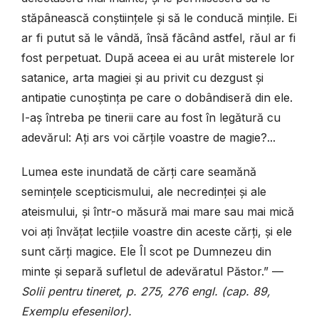
stăpânească conștiințele și să le conducă mințile. Ei
ar fi putut să le vândă, însă făcând astfel, răul ar fi
fost perpetuat. După aceea ei au urât misterele lor
satanice, arta magiei și au privit cu dezgust și
antipatie cunoștința pe care o dobândiseră din ele.
I-aș întreba pe tinerii care au fost în legătură cu
adevărul: Ați ars voi cărțile voastre de magie?...
Lumea este inundată de cărți care seamănă
semințele scepticismului, ale necredinței și ale
ateismului, și într-o măsură mai mare sau mai mică
voi ați învățat lecțiile voastre din aceste cărți, și ele
sunt cărți magice. Ele Îl scot pe Dumnezeu din
minte și separă sufletul de adevăratul Păstor.” —
Solii pentru tineret, p. 275, 276 engl. (cap. 89,
Exemplu efesenilor).