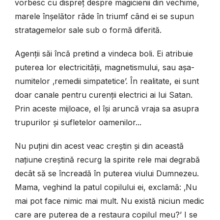
vorbesc cu dispreț despre magicienii din vechime,
marele înșelător râde în triumf când ei se supun
stratagemelor sale sub o formă diferită.
Agenții săi încă pretind a vindeca boli. Ei atribuie
puterea lor electricității, magnetismului, sau așa-
numitelor ‚remedii simpatetice’. În realitate, ei sunt
doar canale pentru curenții electrici ai lui Satan.
Prin aceste mijloace, el își aruncă vraja sa asupra
trupurilor și sufletelor oamenilor...
Nu puțini din acest veac creștin și din această
națiune creștină recurg la spirite rele mai degrabă
decât să se încreadă în puterea viului Dumnezeu.
Mama, veghind la patul copilului ei, exclamă: ‚Nu
mai pot face nimic mai mult. Nu există niciun medic
care are puterea de a restaura copilul meu?’ I se