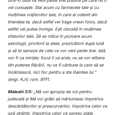
dintr-o dată va veni peste tine pustiire pe care nu o
vei cunoaște. Stai acum cu farmecele tale și cu
mulțimea vrăjitoriilor tale, în care ai ostenit din
tinerețea ta; dacă astfel vei trage vreun folos, dacă
astfel vei putea învinge. Ești obosită în mulțimea
sfaturilor tale. Să se ridice în picioare acum
astrologii, privitorii la stele, prezicătorii după lună
și să te salveze de cele ce vor veni peste tine. Iată,
vor fi ca miriște; focul îi va arde; nu se vor elibera
din puterea flăcării, nu va fi cărbune la care să se
încălzească, nici foc pentru a sta înaintea lui.”
(engl. KJV, rom. BTF).
Maleahi 3:5:
„Mă voi apropia de voi pentru
judecată și Mă voi grăbi să mărturisesc împotriva
descântătorilor și preacurvarilor, împotriva celor ce
jură strâmb, împotriva celor ce opresc plata