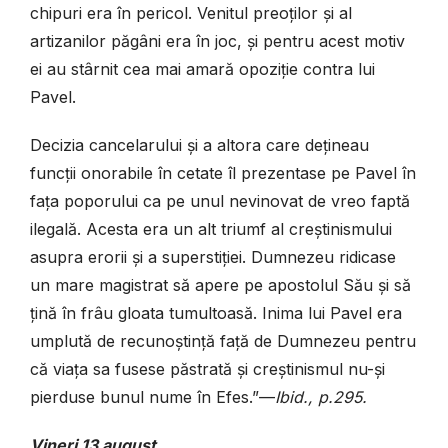
chipuri era în pericol. Venitul preoților și al
artizanilor păgâni era în joc, și pentru acest motiv
ei au stârnit cea mai amară opoziție contra lui
Pavel.
Decizia cancelarului și a altora care dețineau
funcții onorabile în cetate îl prezentase pe Pavel în
fața poporului ca pe unul nevinovat de vreo faptă
ilegală. Acesta era un alt triumf al creștinismului
asupra erorii și a superstiției. Dumnezeu ridicase
un mare magistrat să apere pe apostolul Său și să
țină în frâu gloata tumultoasă. Inima lui Pavel era
umplută de recunoștință față de Dumnezeu pentru
că viața sa fusese păstrată și creștinismul nu-și
pierduse bunul nume în Efes.”—
Ibid., p.295.
Vineri 13 august