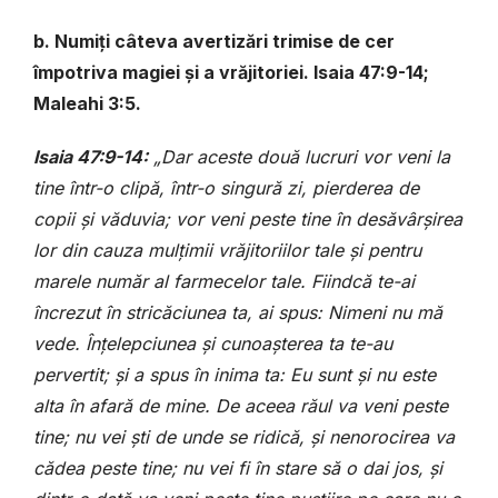
b. Numiți câteva avertizări trimise de cer
împotriva magiei și a vrăjitoriei. Isaia 47:9-14;
Maleahi 3:5.
Isaia 47:9-14:
„Dar aceste două lucruri vor veni la
tine într-o clipă, într-o singură zi, pierderea de
copii și văduvia; vor veni peste tine în desăvârșirea
lor din cauza mulțimii vrăjitoriilor tale și pentru
marele număr al farmecelor tale. Fiindcă te-ai
încrezut în stricăciunea ta, ai spus: Nimeni nu mă
vede. Înțelepciunea și cunoașterea ta te-au
pervertit; și a spus în inima ta: Eu sunt și nu este
alta în afară de mine. De aceea răul va veni peste
tine; nu vei ști de unde se ridică, și nenorocirea va
cădea peste tine; nu vei fi în stare să o dai jos, și