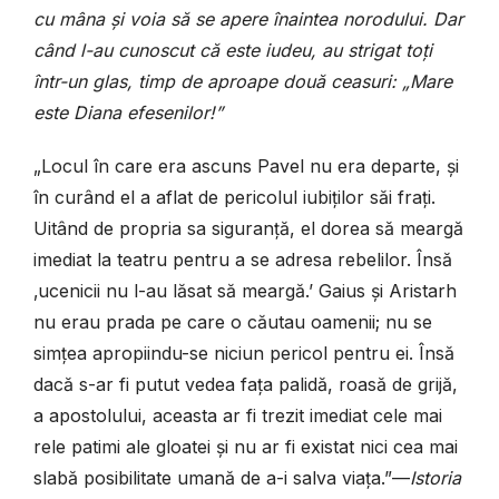
cu mâna și voia să se apere înaintea norodului. Dar
când l-au cunoscut că este iudeu, au strigat toți
într-un glas, timp de aproape două ceasuri: „Mare
este Diana efesenilor!”
„Locul în care era ascuns Pavel nu era departe, și
în curând el a aflat de pericolul iubiților săi frați.
Uitând de propria sa siguranță, el dorea să meargă
imediat la teatru pentru a se adresa rebelilor. Însă
‚ucenicii nu l-au lăsat să meargă.’ Gaius și Aristarh
nu erau prada pe care o căutau oamenii; nu se
simțea apropiindu-se niciun pericol pentru ei. Însă
dacă s-ar fi putut vedea fața palidă, roasă de grijă,
a apostolului, aceasta ar fi trezit imediat cele mai
rele patimi ale gloatei și nu ar fi existat nici cea mai
slabă posibilitate umană de a-i salva viața.”—
Istoria