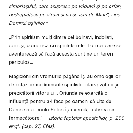
simbriașului, care asupresc pe văduvă și pe orfan,
nedreptățesc pe străin și nu se tem de Mine”, zice
Domnul oștirilor.”
„Prin spiritism mulți dintre cei bolnavi, îndoliați,
curioși, comunică cu spiritele rele. Toți cei care se
aventurează să facă aceasta sunt pe un teren
periculos...
Magicienii din vremurile păgâne își au omologii lor
de astăzi în mediumurile spiritiste, clarvăzătorii și
prezicătorii viitorului... Oriunde se exercită o
influență pentru a-i face pe oameni să uite de
Dumnezeu, acolo Satan își exercită puterea sa
fermecătoare.” —
Istoria faptelor apostolilor, p. 290
engl. (cap. 27, Efes).