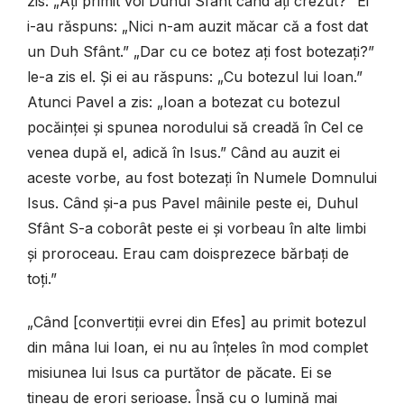
zis: „Ați primit voi Duhul Sfânt când ați crezut?” Ei
i-au răspuns: „Nici n-am auzit măcar că a fost dat
un Duh Sfânt.” „Dar cu ce botez ați fost botezați?”
le-a zis el. Și ei au răspuns: „Cu botezul lui Ioan.”
Atunci Pavel a zis: „Ioan a botezat cu botezul
pocăinței și spunea norodului să creadă în Cel ce
venea după el, adică în Isus.” Când au auzit ei
aceste vorbe, au fost botezați în Numele Domnului
Isus. Când și-a pus Pavel mâinile peste ei, Duhul
Sfânt S-a coborât peste ei și vorbeau în alte limbi
și proroceau. Erau cam doisprezece bărbați de
toți.”
„Când [convertiții evrei din Efes] au primit botezul
din mâna lui Ioan, ei nu au înțeles în mod complet
misiunea lui Isus ca purtător de păcate. Ei se
țineau de erori serioase. Însă cu o lumină mai