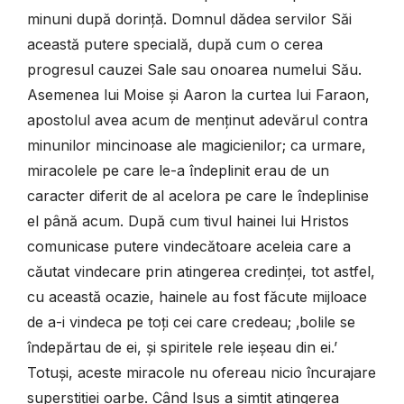
minuni după dorință. Domnul dădea servilor Săi
această putere specială, după cum o cerea
progresul cauzei Sale sau onoarea numelui Său.
Asemenea lui Moise și Aaron la curtea lui Faraon,
apostolul avea acum de menținut adevărul contra
minunilor mincinoase ale magicienilor; ca urmare,
miracolele pe care le-a îndeplinit erau de un
caracter diferit de al acelora pe care le îndeplinise
el până acum. După cum tivul hainei lui Hristos
comunicase putere vindecătoare aceleia care a
căutat vindecare prin atingerea credinței, tot astfel,
cu această ocazie, hainele au fost făcute mijloace
de a-i vindeca pe toți cei care credeau; ‚bolile se
îndepărtau de ei, și spiritele rele ieșeau din ei.’
Totuși, aceste miracole nu ofereau nicio încurajare
superstiției oarbe. Când Isus a simțit atingerea