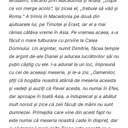
Ierusalim, trecând prin Macedonia și Ahaia. „După
ce voi merge acolo”, își zicea el, „trebuie să văd și
Roma.” A trimis în Macedonia pe două din
ajutoarele lui, pe Timotei și Erast, iar el a mai
rămas câtăva vreme în Asia. Pe vremea aceea, s-a
făcut o mare tulburare cu privire la Calea
Domnului. Un argintar, numit Dimitrie, făcea temple
de argint de-ale Dianei și aducea lucrătorilor săi nu
puțin câștig cu ele. I-a adunat la un loc, împreună
cu cei de aceeași meserie, și le-a zis: „Oamenilor,
știți că bogăția noastră atârnă de meseria aceasta
și vedeți și auziți că Pavel acesta, nu numai în Efes,
dar aproape în toată Asia, a înduplecat și a abătut
mult norod și zice că zeii făcuți de mâini nu sunt
dumnezei. Primejdia care vine din acest fapt nu
este numai că meseria noastră cade în dispreț, dar