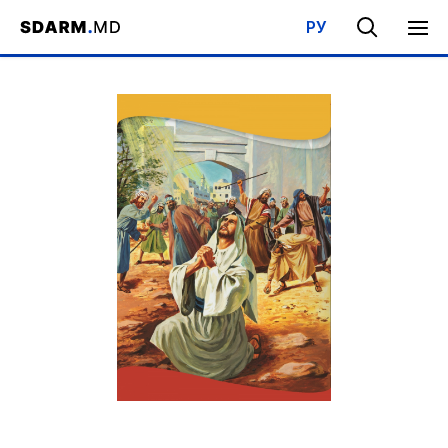
РУ
Acasa
/
Bibliotecă
/
Şcoala de Sabat
/
Lecții din cartea Faptele Ap