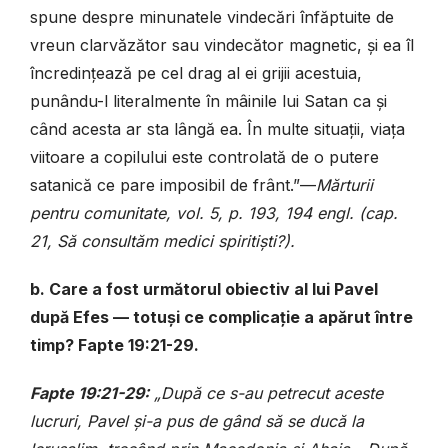
spune despre minunatele vindecări înfăptuite de
vreun clarvăzător sau vindecător magnetic, și ea îl
încredințează pe cel drag al ei grijii acestuia,
punându-l literalmente în mâinile lui Satan ca și
când acesta ar sta lângă ea. În multe situații, viața
viitoare a copilului este controlată de o putere
satanică ce pare imposibil de frânt.”—
Mărturii
pentru comunitate, vol. 5, p. 193, 194 engl. (cap.
21, Să consultăm medici spiritiști?).
b. Care a fost următorul obiectiv al lui Pavel
după Efes — totuși ce complicație a apărut între
timp? Fapte 19:21-29.
Fapte 19:21-29:
„După ce s-au petrecut aceste
lucruri, Pavel și-a pus de gând să se ducă la