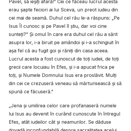
Pavel, să ieșiți afară!” Cei ce făceau lucrul acesta
erau șapte feciori ai lui Sceva, un preot iudeu din
cei mai de seamă. Duhul cel rău le-a răspuns: „Pe
Isus Îl cunosc și pe Pavel îl știu, dar voi cine
sunteți?” Și omul în care era duhul cel rău a sărit
asupra lor, i-a biruit pe amândoi și i-a schingiuit în
așa fel că au fugit goi și răniți din casa aceea.
Lucrul acesta a fost cunoscut de toți iudeii, de toți
grecii care locuiau în Efes, și i-a apucat frica pe
toți, și Numele Domnului Isus era proslăvit. Mulți
din cei ce crezuseră veneau să mărturisească și să
spună ce făcuseră.”
„Jena și umilirea celor care profanaseră numele
lui Isus au devenit în curând cunoscute în întregul
Efes, atât iudeilor cât și neamurilor. Se dăduse
dovadă inconfundabilă despre sacralitatea acelui