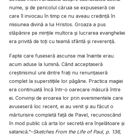
nume, și de pericolul căruia se expuseseră cei
care îl invocau în timp ce nu aveau credință în
misiunea divină a lui Hristos. Groaza a pus
stăpânire pe mințile multora și lucrarea evangheliei
era privită de toți cu teamă sfântă și reverență.
Fapte care fuseseră ascunse mai înainte erau
acum aduse la lumină. Când acceptaseră
creștinismul unii dintre frați nu renunțaseră
complet la superstițiile lor păgâne. Practica magiei
era continuată încă într-o oarecare măsură între
ei. Convinși de eroarea lor prin evenimentele care
avuseseră loc recent, ei au venit și au făcut o
mărturisire completă față de Pavel, recunoscând
în mod public că arta lor secretă era înșelătoare și
satanică.”–
Sketches From the Life of Paul, p. 136,