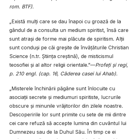
rom. BTF).
„Există mulți care se dau înapoi cu groază de la
gândul de a consulta un medium spiritist, însă care
sunt atrași de forme mai plăcute de spiritism. Alții
sunt conduși pe căi greșite de învățăturile Christian
Science (n.tr. Știința creștină), de misticismul
teosofiei și al altor religii orientale.”—
Profeți și regi,
p. 210 engl. (cap. 16, Căderea casei lui Ahab).
„Misterele închinării păgâne sunt înlocuite cu
asociații secrete și mediumuri spiritiste, lucrurile
obscure și minunile vrăjitorilor din zilele noastre.
Descoperirile lor sunt primite cu sete de mii dintre
cei care refuză să accepte lumina din cuvântul lui
Dumnezeu sau de la Duhul Său. În timp ce ei