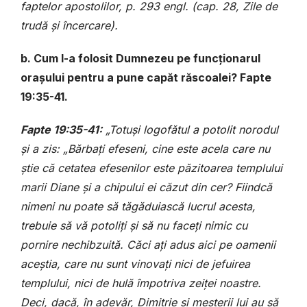
faptelor apostolilor, p. 293 engl. (cap. 28, Zile de
trudă și încercare).
b. Cum l-a folosit Dumnezeu pe funcționarul
orașului pentru a pune capăt răscoalei? Fapte
19:35-41.
Fapte 19:35-41:
„Totuși logofătul a potolit norodul
și a zis: „Bărbați efeseni, cine este acela care nu
știe că cetatea efesenilor este păzitoarea templului
marii Diane și a chipului ei căzut din cer? Fiindcă
nimeni nu poate să tăgăduiască lucrul acesta,
trebuie să vă potoliți și să nu faceți nimic cu
pornire nechibzuită. Căci ați adus aici pe oamenii
aceștia, care nu sunt vinovați nici de jefuirea
templului, nici de hulă împotriva zeiței noastre.
Deci, dacă, în adevăr, Dimitrie și meșterii lui au să