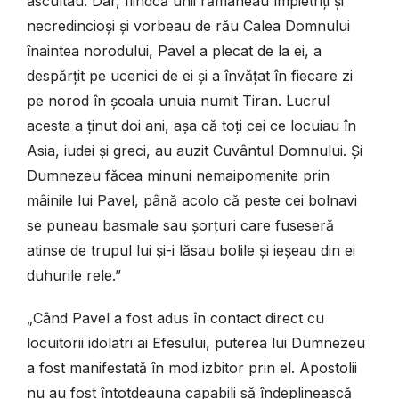
ascultau. Dar, fiindcă unii rămâneau împietriți și
necredincioși și vorbeau de rău Calea Domnului
înaintea norodului, Pavel a plecat de la ei, a
despărțit pe ucenici de ei și a învățat în fiecare zi
pe norod în școala unuia numit Tiran. Lucrul
acesta a ținut doi ani, așa că toți cei ce locuiau în
Asia, iudei și greci, au auzit Cuvântul Domnului. Și
Dumnezeu făcea minuni nemaipomenite prin
mâinile lui Pavel, până acolo că peste cei bolnavi
se puneau basmale sau șorțuri care fuseseră
atinse de trupul lui și-i lăsau bolile și ieșeau din ei
duhurile rele.”
„Când Pavel a fost adus în contact direct cu
locuitorii idolatri ai Efesului, puterea lui Dumnezeu
a fost manifestată în mod izbitor prin el. Apostolii
nu au fost întotdeauna capabili să îndeplinească