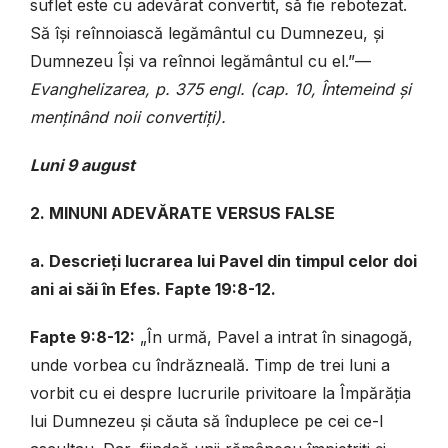
suflet este cu adevărat convertit, să fie rebotezat.
Să își reînnoiască legământul cu Dumnezeu, și
Dumnezeu Își va reînnoi legământul cu el.”—
Evanghelizarea, p. 375 engl. (cap. 10, Întemeind și
menținând noii convertiți).
Luni 9 august
2. MINUNI ADEVĂRATE VERSUS FALSE
a. Descrieți lucrarea lui Pavel din timpul celor doi
ani ai săi în Efes. Fapte 19:8-12.
Fapte 9:8-12:
„În urmă, Pavel a intrat în sinagogă,
unde vorbea cu îndrăzneală. Timp de trei luni a
vorbit cu ei despre lucrurile privitoare la Împărăția
lui Dumnezeu și căuta să înduplece pe cei ce-l