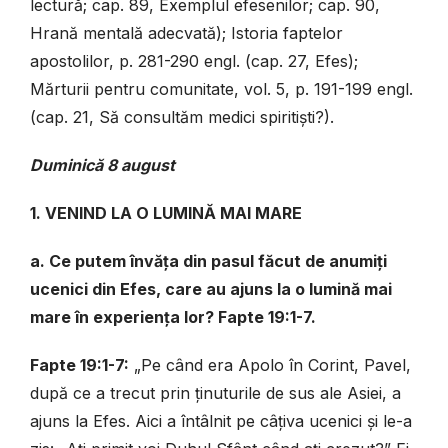
lectură; cap. 89, Exemplul efesenilor; cap. 90,
Hrană mentală adecvată); Istoria faptelor
apostolilor, p. 281-290 engl. (cap. 27, Efes);
Mărturii pentru comunitate, vol. 5, p. 191-199 engl.
(cap. 21, Să consultăm medici spiritiști?).
Duminică 8 august
1. VENIND LA O LUMINĂ MAI MARE
a. Ce putem învăța din pasul făcut de anumiți
ucenici din Efes, care au ajuns la o lumină mai
mare în experiența lor? Fapte 19:1-7.
Fapte 19:1-7:
„Pe când era Apolo în Corint, Pavel,
după ce a trecut prin ținuturile de sus ale Asiei, a
ajuns la Efes. Aici a întâlnit pe câțiva ucenici și le-a