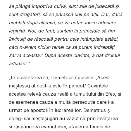
se plângă împotriva cuiva, sunt zile de judecată și
sunt dregători; să se pârască unii pe alții. Dar, dacă
umblați după altceva, se va hotărî într-o adunare
legiuită. Noi, de fapt, suntem în primejdie să fim
învinuiți de răscoală pentru cele întâmplate astăzi,
căci n-avem niciun temei ca să putem îndreptăți
zarva aceasta.” După aceste cuvinte, a dat drumul
adunării.”
„În cuvântarea sa, Demetrius spusese: ‚Acest
meșteșug al nostru este în pericol.’ Cuvintele
acestea relevă cauza reală a tumultului din Efes, și
de asemenea cauza a multă persecuție care i-a
urmat pe apostoli în lucrarea lor. Demetrius și
colegii săi meșteșugari au văzut că prin învățarea
și răspândirea evangheliei, afacerea facerii de