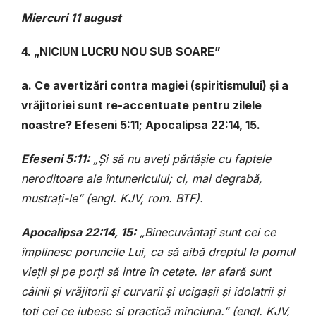
Miercuri 11 august
4. „NICIUN LUCRU NOU SUB SOARE”
a. Ce avertizări contra magiei (spiritismului) și a
vrăjitoriei sunt re-accentuate pentru zilele
noastre? Efeseni 5:11; Apocalipsa 22:14, 15.
Efeseni 5:11:
„Și să nu aveți părtășie cu faptele
neroditoare ale întunericului; ci, mai degrabă,
mustrați-le” (engl. KJV, rom. BTF).
Apocalipsa 22:14, 15:
„Binecuvântați sunt cei ce
împlinesc poruncile Lui, ca să aibă dreptul la pomul
vieții și pe porți să intre în cetate. Iar afară sunt
câinii și vrăjitorii și curvarii și ucigașii și idolatrii și
toți cei ce iubesc și practică minciuna.” (engl. KJV,