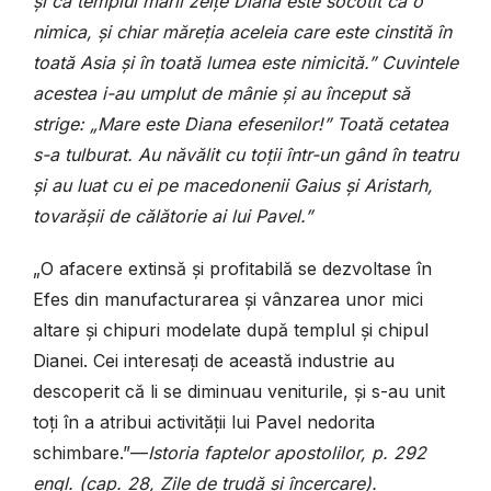
și că templul marii zeițe Diana este socotit ca o
nimica, și chiar măreția aceleia care este cinstită în
toată Asia și în toată lumea este nimicită.” Cuvintele
acestea i-au umplut de mânie și au început să
strige: „Mare este Diana efesenilor!” Toată cetatea
s-a tulburat. Au năvălit cu toții într-un gând în teatru
și au luat cu ei pe macedonenii Gaius și Aristarh,
tovarășii de călătorie ai lui Pavel.”
„O afacere extinsă și profitabilă se dezvoltase în
Efes din manufacturarea și vânzarea unor mici
altare și chipuri modelate după templul și chipul
Dianei. Cei interesați de această industrie au
descoperit că li se diminuau veniturile, și s-au unit
toți în a atribui activității lui Pavel nedorita
schimbare.”—
Istoria faptelor apostolilor, p. 292
engl. (cap. 28, Zile de trudă și încercare).