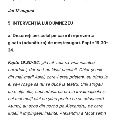
Joi 12 august
5. INTERVENŢIA LUI DUMNEZEU
a. Descrieți pericolul pe care îl reprezenta
gloata (adunătura) de meșteșugari. Fapte 19:30-
34.
Fapte 19:30-34:
„Pavel voia să vină înaintea
norodului, dar nu l-au lăsat ucenicii. Chiar și unii
din mai-marii Asiei, care-i erau prieteni, au trimis la
el să-l roage să nu se ducă la teatru. Unii strigau
una, alții alta, căci adunarea era în învălmășeală și
cei mai mulți nici nu știau pentru ce se adunaseră.
Atunci, au scos din norod pe Alexandru, pe care
iudeii îl împingeau înainte. Alexandru a făcut semn