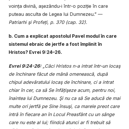
voința divină, așezându-i într-o poziție în care
puteau asculta de Legea lui Dumnezeu.” —
Patriarhi şi Profeți, p. 370 (cap. 32).
b. Cum a explicat apostolul Pavel modul în care
sistemul ebraic de jertfe a fost împlinit în
Hristos? Evrei 9:24–26.
Evrei 9:24-26:
„Căci Hristos n-a intrat într-un locaş
de închinare făcut de mână omenească, după
chipul adevăratului locaş de închinare, ci a intrat
chiar în cer, ca să Se înfățişeze acum, pentru noi,
înaintea lui Dumnezeu. Şi nu ca să Se aducă de mai
multe ori jertfă pe Sine însuşi, ca marele preot care
intră în fiecare an în Locul Preasfânt cu un sânge
care nu este al lui; fiindcă atunci ar fi trebuit să