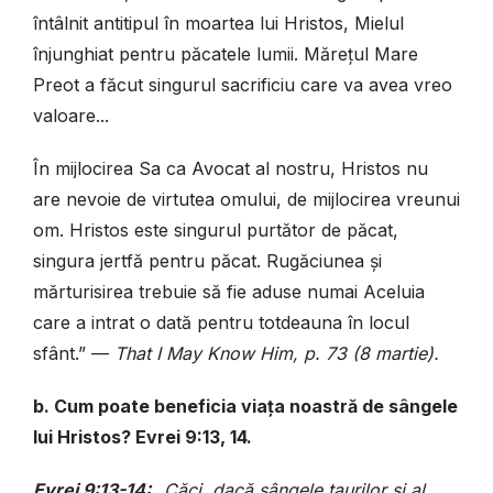
întâlnit antitipul în moartea lui Hristos, Mielul
înjunghiat pentru păcatele lumii. Mărețul Mare
Preot a făcut singurul sacrificiu care va avea vreo
valoare...
În mijlocirea Sa ca Avocat al nostru, Hristos nu
are nevoie de virtutea omului, de mijlocirea vreunui
om. Hristos este singurul purtător de păcat,
singura jertfă pentru păcat. Rugăciunea și
mărturisirea trebuie să fie aduse numai Aceluia
care a intrat o dată pentru totdeauna în locul
sfânt.” —
That I May Know Him, p. 73 (8 martie).
b. Cum poate beneficia viața noastră de sângele
lui Hristos? Evrei 9:13, 14.
Evrei 9:13-14:
„Căci, dacă sângele taurilor şi al