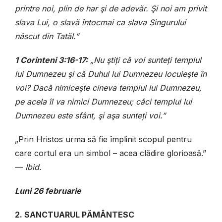
printre noi, plin de har şi de adevăr. Şi noi am privit
slava Lui, o slavă întocmai ca slava Singurului
născut din Tatăl.”
1 Corinteni 3:16-17:
„Nu ştiți că voi sunteți templul
lui Dumnezeu şi că Duhul lui Dumnezeu locuieşte în
voi? Dacă nimiceşte cineva templul lui Dumnezeu,
pe acela îl va nimici Dumnezeu; căci templul lui
Dumnezeu este sfânt, şi aşa sunteți voi.”
„Prin Hristos urma să fie împlinit scopul pentru
care cortul era un simbol – acea clădire glorioasă.”
—
Ibid.
Luni 26 februarie
2. SANCTUARUL PĂMÂNTESC