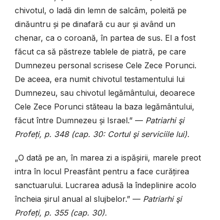
chivotul, o ladă din lemn de salcâm, poleită pe
dinăuntru și pe dinafară cu aur și având un
chenar, ca o coroană, în partea de sus. El a fost
făcut ca să păstreze tablele de piatră, pe care
Dumnezeu personal scrisese Cele Zece Porunci.
De aceea, era numit chivotul testamentului lui
Dumnezeu, sau chivotul legământului, deoarece
Cele Zece Porunci stăteau la baza legământului,
făcut între Dumnezeu și Israel.” —
Patriarhi şi
Profeți, p. 348 (cap. 30: Cortul şi serviciile lui).
„O dată pe an, în marea zi a ispășirii, marele preot
intra în locul Preasfânt pentru a face curățirea
sanctuarului. Lucrarea adusă la îndeplinire acolo
încheia șirul anual al slujbelor.” —
Patriarhi şi
Profeți, p. 355 (cap. 30).