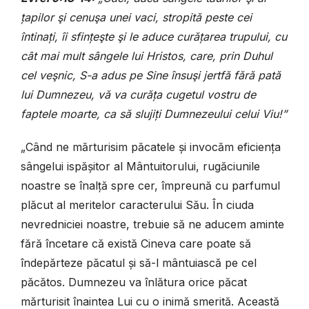
țapilor şi cenuşa unei vaci, stropită peste cei
întinați, îi sfințeşte şi le aduce curățarea trupului, cu
cât mai mult sângele lui Hristos, care, prin Duhul
cel veşnic, S-a adus pe Sine însuşi jertfă fără pată
lui Dumnezeu, vă va curăța cugetul vostru de
faptele moarte, ca să slujiți Dumnezeului celui Viu!”
„Când ne mărturisim păcatele și invocăm eficiența
sângelui ispășitor al Mântuitorului, rugăciunile
noastre se înalță spre cer, împreună cu parfumul
plăcut al meritelor caracterului Său. În ciuda
nevredniciei noastre, trebuie să ne aducem aminte
fără încetare că există Cineva care poate să
îndepărteze păcatul și să-l mântuiască pe cel
păcătos. Dumnezeu va înlătura orice păcat
mărturisit înaintea Lui cu o inimă smerită. Această