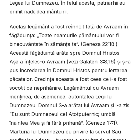
Legea lui Dumnezeu. În felul acesta, patriarhii au
primit nădejdea mântuirii.
Același legământ a fost reînnoit față de Avraam în
făgăduința: „Toate neamurile pământului vor fi
binecuvântate în sămânța ta”. (Geneza 22:18.)
Această făgăduință arăta spre Domnul Hristos.
Așa a înțeles-o Avraam (vezi Galateni 3:8,16) și și-a
pus încrederea în Domnul Hristos pentru iertarea
păcatelor. Credința aceasta a fost ceea ce i-a fost
socotit ca neprihănire. Legământul cu Avraam
menținea, de asemenea, autoritatea Legii lui
Dumnezeu. Domnul S-a arătat lui Avraam și i-a zis:
“Eu sunt Dumnezeul cel Atotputernic; umblă
înaintea Mea și fii fără prihană”. (Geneza 17:1).
Mărturia lui Dumnezeu cu privire la servul Său