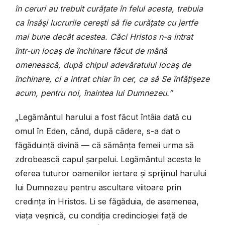
în ceruri au trebuit curățate în felul acesta, trebuia
ca însăşi lucrurile cereşti să fie curățate cu jertfe
mai bune decât acestea. Căci Hristos n-a intrat
într-un locaş de închinare făcut de mână
omenească, după chipul adevăratului locaş de
închinare, ci a intrat chiar în cer, ca să Se înfățişeze
acum, pentru noi, înaintea lui Dumnezeu.”
„Legământul harului a fost făcut întâia dată cu
omul în Eden, când, după cădere, s-a dat o
făgăduință divină — că sămânța femeii urma să
zdrobească capul șarpelui. Legământul acesta le
oferea tuturor oamenilor iertare și sprijinul harului
lui Dumnezeu pentru ascultare viitoare prin
credința în Hristos. Li se făgăduia, de asemenea,
viața veșnică, cu condiția credincioșiei față de