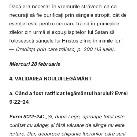
Dacă era necesar în vremurile străvechi ca cei
necurați să fie purificați prin sângele stropit, cât de
esențial este pentru cei care trăind în primejdiile
zilelor din urmă și expuși ispitelor lui Satan să
folosească sângele lui Hristos zilnic în inimile lor.”
—
Credința prin care trăiesc, p. 200 (13 iulie).
Miercuri 28 februarie
4. VALIDAREA NOULUI LEGĂMÂNT
a. Când a fost ratificat legământul harului? Evrei
9:22–24.
Evrei 9:22-24:
„Şi, după Lege, aproape totul este
curățat cu sânge; şi fără vărsare de sânge nu este
iertare. Dar, deoarece chipurile lucrurilor care sunt