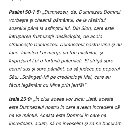
Psalmi 50:1-5:
„Dumnezeu, da, Dumnezeu Domnul
vorbeşte şi cheamă pământul, de la răsăritul
soarelui până la asfințitul lui. Din Sion, care este
întruparea frumuseții desăvârşite, de acolo
străluceşte Dumnezeu. Dumnezeul nostru vine şi nu
tace. Înaintea Lui merge un foc mistuitor, şi
împrejurul Lui o furtună puternică. El strigă spre
ceruri sus şi spre pământ, ca să judece pe poporul
Său: „Strângeți-Mi pe credincioşii Mei, care au
făcut legământ cu Mine prin jertfă!”
Isaia 25:9:
„În ziua aceea vor zice: „Iată, acesta
este Dumnezeul nostru în care aveam încredere că
ne va mântui. Acesta este Domnul în care ne
încredeam; acum, să ne înveselim şi să ne bucurăm