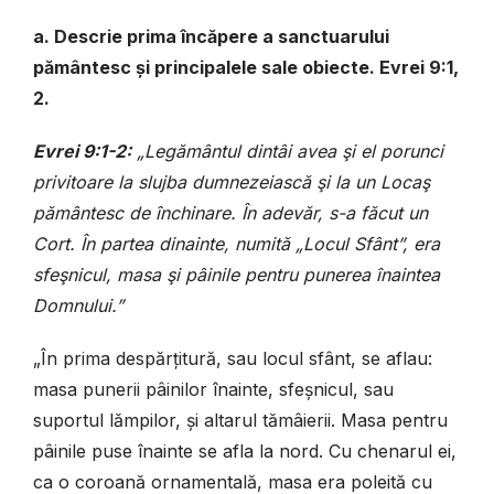
a. Descrie prima încăpere a sanctuarului
pământesc și principalele sale obiecte. Evrei 9:1,
2.
Evrei 9:1-2:
„Legământul dintâi avea şi el porunci
privitoare la slujba dumnezeiască şi la un Locaş
pământesc de închinare. În adevăr, s-a făcut un
Cort. În partea dinainte, numită „Locul Sfânt”, era
sfeşnicul, masa şi pâinile pentru punerea înaintea
Domnului.”
„În prima despărțitură, sau locul sfânt, se aflau:
masa punerii pâinilor înainte, sfeșnicul, sau
suportul lămpilor, și altarul tămâierii. Masa pentru
pâinile puse înainte se afla la nord. Cu chenarul ei,
ca o coroană ornamentală, masa era poleită cu