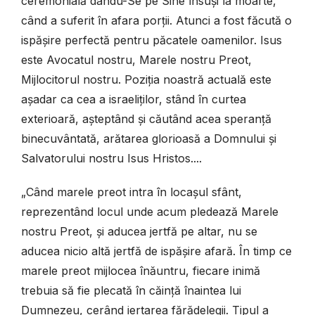
ceremonială dându-Se pe Sine însuși la moarte,
când a suferit în afara porții. Atunci a fost făcută o
ispășire perfectă pentru păcatele oamenilor. Isus
este Avocatul nostru, Marele nostru Preot,
Mijlocitorul nostru. Poziția noastră actuală este
așadar ca cea a israeliților, stând în curtea
exterioară, așteptând și căutând acea speranță
binecuvântată, arătarea glorioasă a Domnului și
Salvatorului nostru Isus Hristos....
„Când marele preot intra în locașul sfânt,
reprezentând locul unde acum pledează Marele
nostru Preot, și aducea jertfă pe altar, nu se
aducea nicio altă jertfă de ispășire afară. În timp ce
marele preot mijlocea înăuntru, fiecare inimă
trebuia să fie plecată în căință înaintea lui
Dumnezeu, cerând iertarea fărădelegii. Tipul a