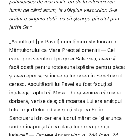
pătimească de mai multe ori de la întemeierea
lumii; pe când acum, la sfârşitul veacurilor, S-a
arătat o singură dată, ca să şteargă păcatul prin
jertfa Sa.”
„Ascultați-l [pe Pavel] cum lămurește lucrarea
Mântuitorului ca Mare Preot al omenirii — Cel
care, prin sacrificiul propriei Sale vieți, avea să
facă odată pentru totdeauna ispășire pentru păcat
și avea apoi să-și înceapă lucrarea în Sanctuarul
ceresc. Ascultătorii lui Pavel au fost făcuți să
înțeleagă faptul că Mesia, după venirea căruia ei
doriseră, venise deja; că moartea Lui era antitipul
tuturor jertfelor aduse și că slujirea Sa în
Sanctuarul din cer era lucrul măreț ce își arunca
umbra înapoi și făcea clară lucrarea preoției
iudaice.” —
Faptele Apostolilor, p. 246 (cap. 24: