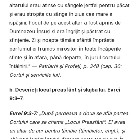
altarului erau atinse cu sângele jertfei pentru păcat
și erau stropite cu sânge în ziua cea mare a
ispășirii. Focul de pe acest altar a fost aprins de
Dumnezeu Însuși și era îngrijit și păstrat cu
sfințenie. Zi și noapte tămâia sfântă împrăștia
parfumul ei frumos mirositor în toate încăperile
sfinte și în afară, până departe, în jurul cortului
întâlnirii.” —
Patriarhi şi Profeți, p. 348 (cap. 30:
Cortul şi serviciile lui).
b. Descrieți locul preasfânt și slujba lui. Evrei
9:3–7.
Evrei 9:3-7:
„După perdeaua a doua se afla partea
Cortului care se chema „Locul Preasfânt”. El avea
un altar de aur pentru tămâie (tămâietor, engl.), şi