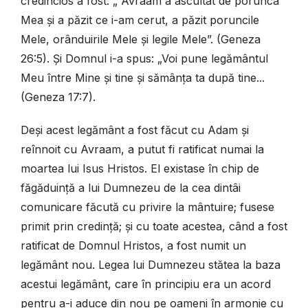
credincios a fost: „ Avraam a ascultat de porunca
Mea și a păzit ce i-am cerut, a păzit poruncile
Mele, orânduirile Mele și legile Mele”. (Geneza
26:5). Și Domnul i-a spus: „Voi pune legământul
Meu între Mine și tine și sămânța ta după tine...
(Geneza 17:7).
Deși acest legământ a fost făcut cu Adam și
reînnoit cu Avraam, a putut fi ratificat numai la
moartea lui Isus Hristos. El existase în chip de
făgăduință a lui Dumnezeu de la cea dintâi
comunicare făcută cu privire la mântuire; fusese
primit prin credință; și cu toate acestea, când a fost
ratificat de Domnul Hristos, a fost numit un
legământ nou. Legea lui Dumnezeu stătea la baza
acestui legământ, care în principiu era un acord
pentru a-i aduce din nou pe oameni în armonie cu