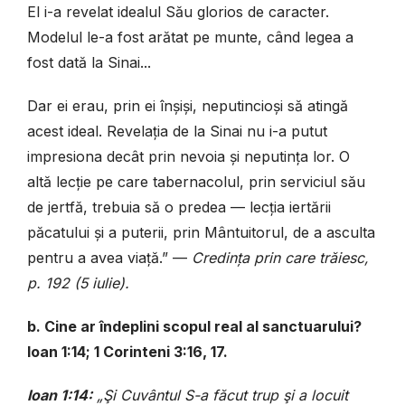
El i-a revelat idealul Său glorios de caracter.
Modelul le-a fost arătat pe munte, când legea a
fost dată la Sinai...
Dar ei erau, prin ei înșiși, neputincioși să atingă
acest ideal. Revelația de la Sinai nu i-a putut
impresiona decât prin nevoia și neputința lor. O
altă lecție pe care tabernacolul, prin serviciul său
de jertfă, trebuia să o predea — lecția iertării
păcatului și a puterii, prin Mântuitorul, de a asculta
pentru a avea viață.” —
Credința prin care trăiesc,
p. 192 (5 iulie).
b. Cine ar îndeplini scopul real al sanctuarului?
Ioan 1:14; 1 Corinteni 3:16, 17.
Ioan 1:14:
„Şi Cuvântul S-a făcut trup şi a locuit