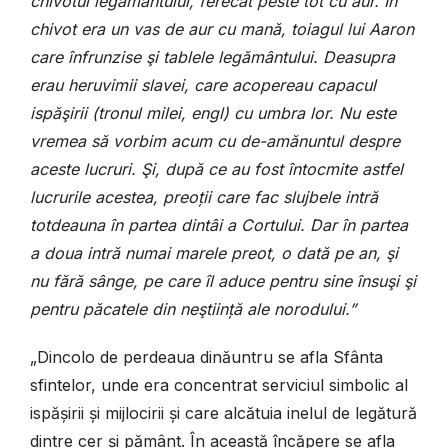
chivotul legământului, ferecat peste tot cu aur. În
chivot era un vas de aur cu mană, toiagul lui Aaron
care înfrunzise şi tablele legământului. Deasupra
erau heruvimii slavei, care acopereau capacul
ispăşirii (tronul milei, engl) cu umbra lor. Nu este
vremea să vorbim acum cu de-amănuntul despre
aceste lucruri. Şi, după ce au fost întocmite astfel
lucrurile acestea, preoții care fac slujbele intră
totdeauna în partea dintâi a Cortului. Dar în partea
a doua intră numai marele preot, o dată pe an, şi
nu fără sânge, pe care îl aduce pentru sine însuşi şi
pentru păcatele din neştiință ale norodului.”
„Dincolo de perdeaua dinăuntru se afla Sfânta
sfintelor, unde era concentrat serviciul simbolic al
ispășirii și mijlocirii și care alcătuia inelul de legătură
dintre cer și pământ. În această încăpere se afla