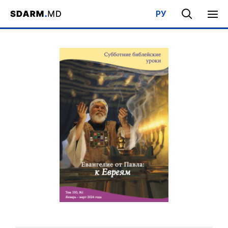
РУ
Acasa
/
Bibliotecă
/
Şcoala de Sabat
/
Evanghelia după Pavel: Ev