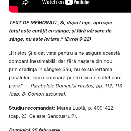
TEXT DE MEMORAT: „Și, după Lege, aproape
totul este curățit cu sânge; și fără vărsare de
sânge, nu este iertare.” (Evrei 9:22)
„Hristos Și-a dat viața pentru a ne asigura această
comoară inestimabilă; dar fără naștere din nou
prin credința în sângele Său, nu există iertarea
păcatelor, nici o comoară pentru niciun suflet care
piere.” —
Parabolele Domnului Hristos, pp. 112, 113
(cap. 8: Comori ascunse).
Studiu recomandat:
Marea Luptă, p. 409-422
(cap. 23: Ce este Sanctuarul?).
Duminică 25 februarie