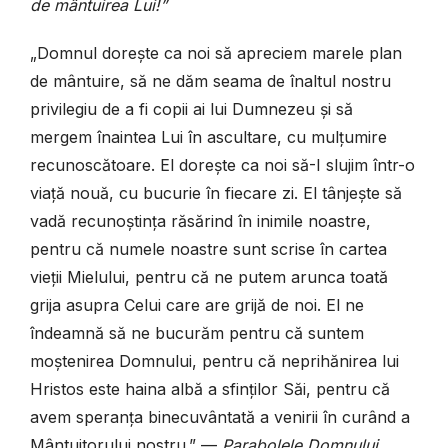
de mântuirea Lui!”
„Domnul dorește ca noi să apreciem marele plan
de mântuire, să ne dăm seama de înaltul nostru
privilegiu de a fi copii ai lui Dumnezeu și să
mergem înaintea Lui în ascultare, cu mulțumire
recunoscătoare. El dorește ca noi să-I slujim într-o
viață nouă, cu bucurie în fiecare zi. El tânjește să
vadă recunoștința răsărind în inimile noastre,
pentru că numele noastre sunt scrise în cartea
vieții Mielului, pentru că ne putem arunca toată
grija asupra Celui care are grijă de noi. El ne
îndeamnă să ne bucurăm pentru că suntem
moștenirea Domnului, pentru că neprihănirea lui
Hristos este haina albă a sfinților Săi, pentru că
avem speranța binecuvântată a venirii în curând a
Mântuitorului nostru.” —
Parabolele Domnului