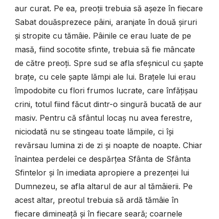
aur curat. Pe ea, preoții trebuia să așeze în fiecare
Sabat douăsprezece pâini, aranjate în două șiruri
și stropite cu tămâie. Pâinile ce erau luate de pe
masă, fiind socotite sfinte, trebuia să fie mâncate
de către preoți. Spre sud se afla sfeșnicul cu șapte
brațe, cu cele șapte lămpi ale lui. Brațele lui erau
împodobite cu flori frumos lucrate, care înfățișau
crini, totul fiind făcut dintr-o singură bucată de aur
masiv. Pentru că sfântul locaș nu avea ferestre,
niciodată nu se stingeau toate lămpile, ci își
revărsau lumina zi de zi și noapte de noapte. Chiar
înaintea perdelei ce despărțea Sfânta de Sfânta
Sfintelor și în imediata apropiere a prezenței lui
Dumnezeu, se afla altarul de aur al tămâierii. Pe
acest altar, preotul trebuia să ardă tămâie în
fiecare dimineață și în fiecare seară; coarnele