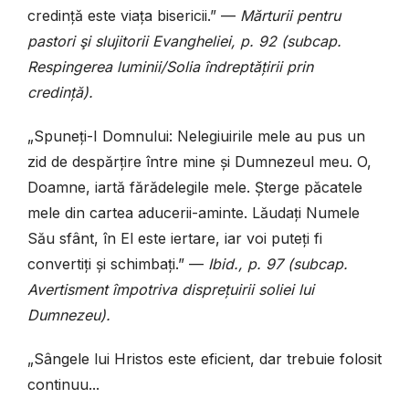
credință este viața bisericii.” —
Mărturii pentru
pastori şi slujitorii Evangheliei, p. 92 (subcap.
Respingerea luminii/Solia îndreptățirii prin
credință).
„Spuneți-I Domnului: Nelegiuirile mele au pus un
zid de despărțire între mine și Dumnezeul meu. O,
Doamne, iartă fărădelegile mele. Șterge păcatele
mele din cartea aducerii-aminte. Lăudați Numele
Său sfânt, în El este iertare, iar voi puteți fi
convertiți și schimbați.” —
Ibid., p. 97 (subcap.
Avertisment împotriva disprețuirii soliei lui
Dumnezeu).
„Sângele lui Hristos este eficient, dar trebuie folosit
continuu...