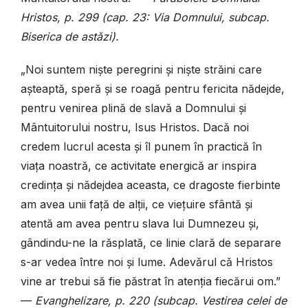
Hristos, p. 299 (cap. 23: Via Domnului, subcap.
Biserica de astăzi).
„Noi suntem niște peregrini și niște străini care
așteaptă, speră și se roagă pentru fericita nădejde,
pentru venirea plină de slavă a Domnului și
Mântuitorului nostru, Isus Hristos. Dacă noi
credem lucrul acesta și îl punem în practică în
viața noastră, ce activitate energică ar inspira
credința și nădejdea aceasta, ce dragoste fierbinte
am avea unii față de alții, ce viețuire sfântă și
atentă am avea pentru slava lui Dumnezeu și,
gândindu-ne la răsplată, ce linie clară de separare
s-ar vedea între noi și lume. Adevărul că Hristos
vine ar trebui să fie păstrat în atenția fiecărui om.”
—
Evanghelizare, p. 220 (subcap. Vestirea celei de