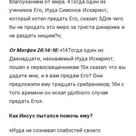
благоуханием от мира.
4
Тогда один из
учеников Его, Иуда Симонов Искариот,
который хотел предать Его, сказал:
5
Для чего
бы не продать это миро за триста динариев и
не раздать нищим?»;
От Матфея 26:14-16:
«14Тогда один из
Двенадцати, называемый Иуда Искариот,
пошел к первосвященникам 15и сказал: что вы
дадите мне, и я вам предам Его? Они
предложили ему тридцать сребреников; 16и с
того времени он искал удобного случая
предать Его».
Как Иисус пытался помочь ему?
«Иуда не сознавал слабостей своего