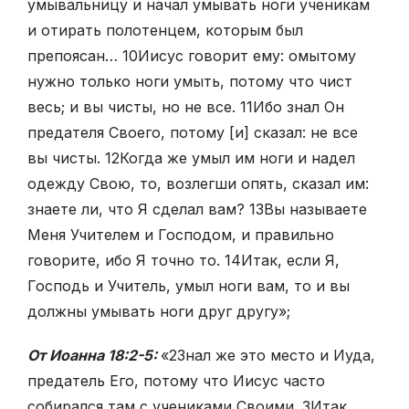
умывальницу и начал умывать ноги ученикам
и отирать полотенцем, которым был
препоясан…
10
Иисус говорит ему: омытому
нужно только ноги умыть, потому что чист
весь; и вы чисты, но не все.
11
Ибо знал Он
предателя Своего, потому [и] сказал: не все
вы чисты.
12
Когда же умыл им ноги и надел
одежду Свою, то, возлегши опять, сказал им:
знаете ли, что Я сделал вам?
13
Вы называете
Меня Учителем и Господом, и правильно
говорите, ибо Я точно то.
14
Итак, если Я,
Господь и Учитель, умыл ноги вам, то и вы
должны умывать ноги друг другу»;
От Иоанна 18:2-5:
«
2
Знал же это место и Иуда,
предатель Его, потому что Иисус часто
собирался там с учениками Своими.
3
Итак