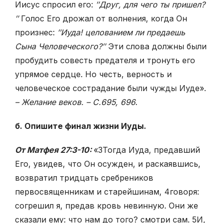
Иисус спросил его:
″Друг, для чего ты пришел?
″
Голос Его дрожал от волнения, когда Он
произнес:
″Иуда! целованием ли предаешь
Сына Человеческого?″
Эти слова должны были
пробудить совесть предателя и тронуть его
упрямое сердце. Но честь, верность и
человеческое сострадание были чужды Иуде».
– Желание веков. – С.695, 696
.
б. Опишите финал жизни Иуды.
От Матфея 27:3-10:
«
3
Тогда Иуда, предавший
Его, увидев, что Он осужден, и раскаявшись,
возвратил тридцать сребреников
первосвященникам и старейшинам,
4
говоря:
согрешил я, предав кровь невинную. Они же
сказали ему: что нам до того? смотри сам.
5
И,