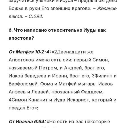
заручиться ученики Иисуса – предала бы дело
Божье в руки Его злейших врагов».
– Желание
веков. – С.294
.
б. Что написано относительно Иуды как
апостола?
От Матфея 10:2-4:
«
2
Двенадцати же
Апостолов имена суть сии: первый Симон,
называемый Петром, и Андрей, брат его,
Иаков Зеведеев и Иоанн, брат его,
3
Филипп и
Варфоломей, Фома и Матфей мытарь, Иаков
Алфеев и Леввей, прозванный Фаддеем,
4
Симон Кананит и Иуда Искариот, который и
предал Его»;
О
т Иоанна 6:64:
«Но есть из вас некоторые