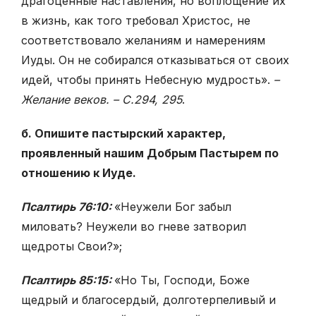
драгоценные наставления, но воплощение их
в жизнь, как того требовал Христос, не
соответствовало желаниям и намерениям
Иуды. Он не собирался отказываться от своих
идей, чтобы принять Небесную мудрость».
–
Желание веков. – С.294, 295
.
б. Опишите пастырский характер,
проявленный нашим Добрым Пастырем по
отношению к Иуде.
Псалтирь 76:10:
«Неужели Бог забыл
миловать? Неужели во гневе затворил
щедроты Свои?»;
Псалтирь 85:15:
«Но Ты, Господи, Боже
щедрый и благосердый, долготерпеливый и