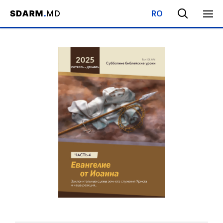
RO
Начало
/
Библиотека
/
Субботняя Школа
/
Евангелие от Иоанна