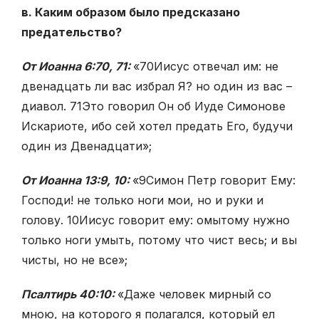
в. Каким образом было предсказано
предательство?
От Иоанна 6:70, 71:
«
70
Иисус отвечал им: не
двенадцать ли вас избрал Я? но один из вас –
диавол.
71
Это говорил Он об Иуде Симонове
Искариоте, ибо сей хотел предать Его, будучи
один из Двенадцати»;
От Иоанна 13:9, 10:
«
9
Симон Петр говорит Ему:
Господи! не только ноги мои, но и руки и
голову.
10
Иисус говорит ему: омытому нужно
только ноги умыть, потому что чист весь; и вы
чисты, но не все»;
Псалтирь 40:10:
«Даже человек мирный со
мною, на которого я полагался, который ел