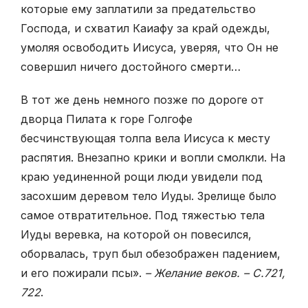
которые ему заплатили за предательство
Господа, и схватил Каиафу за край одежды,
умоляя освободить Иисуса, уверяя, что Он не
совершил ничего достойного смерти…
В тот же день немного позже по дороге от
дворца Пилата к горе Голгофе
бесчинствующая толпа вела Иисуса к месту
распятия. Внезапно крики и вопли смолкли. На
краю уединенной рощи люди увидели под
засохшим деревом тело Иуды. Зрелище было
самое отвратительное. Под тяжестью тела
Иуды веревка, на которой он повесился,
оборвалась, труп был обезображен падением,
и его пожирали псы».
– Желание веков. – С.721,
722
.