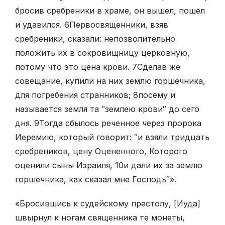
бросив сребреники в храме, он вышел, пошел
и удавился.
6
Первосвященники, взяв
сребреники, сказали: непозволительно
положить их в сокровищницу церковную,
потому что это цена крови.
7
Сделав же
совещание, купили на них землю горшечника,
для погребения странников;
8
посему и
называется земля та ″землею крови″ до сего
дня.
9
Тогда сбылось реченное через пророка
Иеремию, который говорит: ″и взяли тридцать
сребреников, цену Оцененного, Которого
оценили сыны Израиля,
10
и дали их за землю
горшечника, как сказал мне Господь″».
«Бросившись к судейскому престолу, [Иуда]
швырнул к ногам священника те монеты,