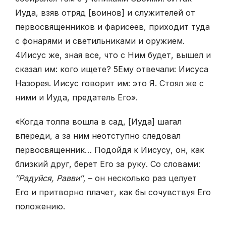
Иуда, взяв отряд [воинов] и служителей от
первосвященников и фарисеев, приходит туда
с фонарями и светильниками и оружием.
4
Иисус же, зная все, что с Ним будет, вышел и
сказал им: кого ищете?
5
Ему отвечали: Иисуса
Назорея. Иисус говорит им: это Я. Стоял же с
ними и Иуда, предатель Его».
«Когда толпа вошла в сад, [Иуда] шагал
впереди, а за ним неотступно следовал
первосвященник… Подойдя к Иисусу, он, как
близкий друг, берет Его за руку. Со словами:
″Радуйся, Равви″,
– он несколько раз целует
Его и притворно плачет, как бы сочувствуя Его
положению.