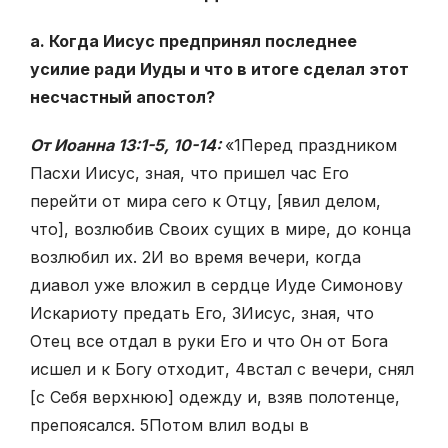
a. Когда Иисус предпринял последнее
усилие ради Иуды и что в итоге сделал этот
несчастный апостол?
От Иоанна 13:1-5, 10-14:
«
1
Перед праздником
Пасхи Иисус, зная, что пришел час Его
перейти от мира сего к Отцу, [явил делом,
что], возлюбив Своих сущих в мире, до конца
возлюбил их.
2
И во время вечери, когда
диавол уже вложил в сердце Иуде Симонову
Искариоту предать Его,
3
Иисус, зная, что
Отец все отдал в руки Его и что Он от Бога
исшел и к Богу отходит,
4
встал с вечери, снял
[с Себя верхнюю] одежду и, взяв полотенце,
препоясался.
5
Потом влил воды в