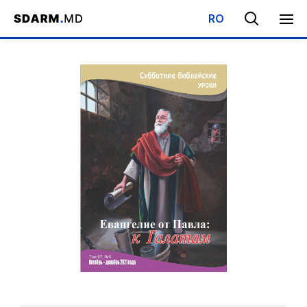
RO
Начало
/
Библиотека
/
Субботняя Школа
/
Евангелие от Павла: