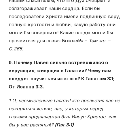
нашим Спасителем, что Его Дух очищает и
облагораживает наши сердца. Если бы
последователи Христа имели подлинную веру,
полную кротости и любви, какую работу они
могли бы совершить! Какие плоды могли бы
проявиться для славы Божьей!» –
Там же. –
С.265.
б. Почему Павел сильно встревожился о
верующих, живущих в Галатии? Чему нам
следует научиться из этого? К Галатам 3:1;
От Иоанна 3:3.
1 О, несмысленные Галаты! кто прельстил вас не
покоряться истине, вас, у которых перед
глазами предначертан был Иисус Христос, как
бы у вас распятый?
(Гал.3:1)