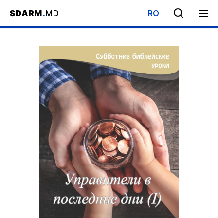
RO
Начало
/
Библиотека
/
Субботняя Школа
/
Управители в послед