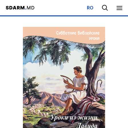
RO
Начало
/
Библиотека
/
Субботняя Школа
/
Уроки из жизни Дав