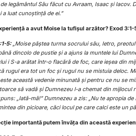
 de legământul Său făcut cu Avraam, Isaac
ș
i Iacov. 
i a luat cuno
ș
tin
ț
ă de ei.”
experien
ț
ă a avut Moise la tufi
ș
ul arzător? Exod 3:1-
:1-5:
„Moise pă
ș
tea turma socrului său, Ietro, preotu
până dincolo de pustie
ș
i a ajuns la muntele lui Dumn
i i S-a arătat într-o flacără de foc, care ie
ș
ea din mij
 că rugul era tot un foc
ș
i rugul nu se mistuia deloc. M
 este această vedenie minunată
ș
i pentru ce nu se mi
ntoarce să vadă
ș
i Dumnezeu l-a chemat din mijlocul 
spuns: „Iată-mă!” Dumnezeu a zis: „Nu te apropia de 
mintea din picioare, căci locul pe care calci este un p
ec
ț
ie importantă putem învă
ț
a din această experien