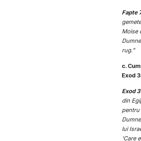
Fapte 
gemet
Moise d
Dumnez
rug.”
c. Cum
Exod 3
Exod 3
din Egi
pentru 
Dumneze
lui Isra
‘Care e