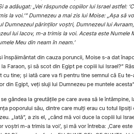
Ș
i a adăugat: „Vei răspunde copiilor lui Israel astfel: 
mis la voi.’” Dumnezeu a mai zis lui Moise: „A
ș
a să v
l Dumnezeul părin
ț
ilor vo
ș
tri, Dumnezeul lui Avraam
ul lui Iacov, m-a trimis la voi. Acesta este Numele
umele Meu din neam în neam.’
și înspăimântat din cauza poruncii, Moise s-a dat înapo
la Faraon, și să scot din Egipt pe copiii lui Israel?” Răs
t cu tine; și iată care va fi pentru tine semnul că Eu te
r din Egipt, veți sluji lui Dumnezeu pe muntele acesta”
se gândea la greutățile pe care avea să le întâmpine, la
nța poporului său, dintre care mulți erau cu totul lipsiți
u. „Iată”, a zis el, „când mă voi duce la copiii lui Isra
or voștri m-a trimis la voi’, și mă vor întreba: ‚Care est