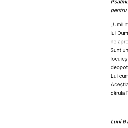
Psalmi
pentru 
„Umilin
lui Dum
ne apro
Sunt un
locuieș
deopotr
Lui cum
Aceștia
căruia 
Luni 6 