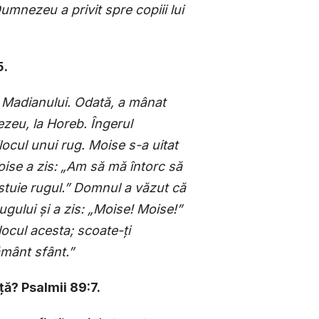
Dumnezeu a privit spre copiii lui
5.
l Madianului. Odată, a mânat
ezeu, la Horeb. Îngerul
locul unui rug. Moise s-a uitat
oise a zis: „Am să mă întorc să
stuie rugul.” Domnul a văzut că
rugului
ș
i a zis: „Moise! Moise!”
locul acesta; scoate-
ț
i
ământ sfânt.”
ț
ă? Psalmii 89:7.