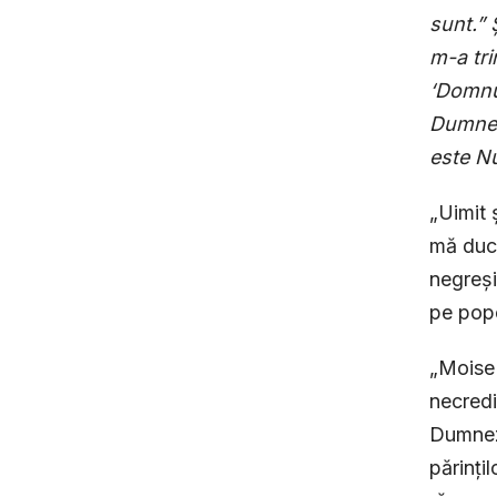
sunt.”
m-a tri
‘Domnu
Dumneze
este N
„Uimit 
mă duc 
negreși
pe popo
„Moise 
necredi
Dumneze
părințil