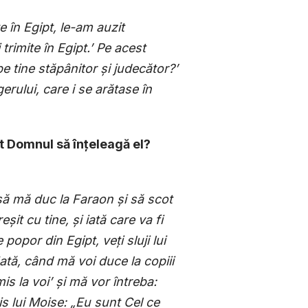
 în Egipt, le-am auzit
rimite în Egipt.’ Pe acest
e tine stăpânitor ș
i judecător?’
gerului, care i se arătase în
ut Domnul să în
ț
eleagă el?
 să mă duc la Faraon
ș
i să scot
re
ș
it cu tine,
ș
i iată care va fi
 popor din Egipt, ve
ț
i sluji lui
tă, când mă voi duce la copiii
mis la voi’
ș
i mă vor întreba:
s lui Moise: „Eu sunt Cel ce