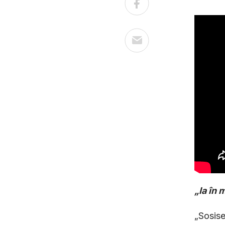
„Ia în 
„Sosise