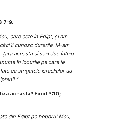
3:7-9.
u, care este în Egipt, ș
i am
, căci îi cunosc durerile. M-am
in
ț
ara aceasta
ș
i să-l duc într-o
 anume în locurile pe care le
. Iată că strigătele israeli
ț
ilor au
ptenii.”
liza aceasta? Exod 3:10;
oate din Egipt pe poporul Meu,