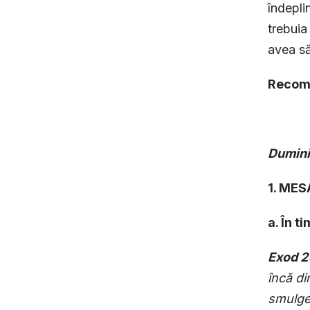
îndepli
trebuia
avea să
Recoma
Dumini
1. ME
a. În t
Exod 2
încă di
smulge