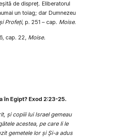
șită de dispreț. Eliberatorul
ă numai un toiag; dar Dumnezeu
ș
i Profe
ț
i
, p. 251 – cap.
Moise
.
6, cap. 22,
Moise.
la în Egipt? Exod 2:23-25.
it,
ș
i copiii lui Israel gemeau
ătele acestea, pe care li le
zit gemetele lor
ș
i
Ș
i-a adus