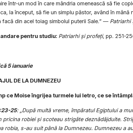
nire într-un mod în care mândria omenească să fie cople
 ca, la început, să fie un simplu păstor, având în mân
 facă din acel toiag simbolul puterii Sale.” —
Patriarhi
ndare pentru studiu:
Patriarhi
ș
i profe
ț
i
, pp. 251-25
că 5 ianuarie
SAJUL DE LA DUMNEZEU
imp ce Moise îngrijea turmele lui Ietro, ce se întâmp
:23-25
: „După multă vreme, împăratul Egiptului a mur
n pricina robiei
ș
i scoteau strigăte deznădăjduite. Strig
a robia, s-au suit până la Dumnezeu. Dumnezeu a au