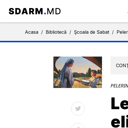
Acasa
/
Bibliotecă
/
Şcoala de Sabat
/
Peler
CON
PELERIN
Le
el