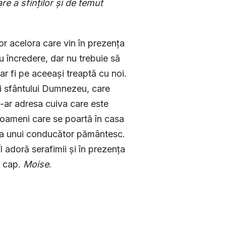
re a sfin
ț
ilor
ș
i de temut
ror acelora care vin în prezența
u încredere, dar nu trebuie să
ar fi pe aceeași treaptă cu noi.
și sfântului Dumnezeu, care
s-ar adresa cuiva care este
i oameni care se poartă în casa
 a unui conducător pământesc.
l adoră serafimii și în prezența
, cap.
Moise
.