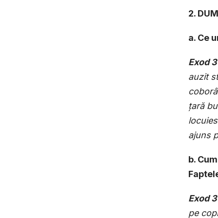
2. DU
a. Ce 
Exod 3
auzit s
coborât
ț
ară b
locuie
ajuns 
b. Cum
Faptele
Exod 3
pe copii