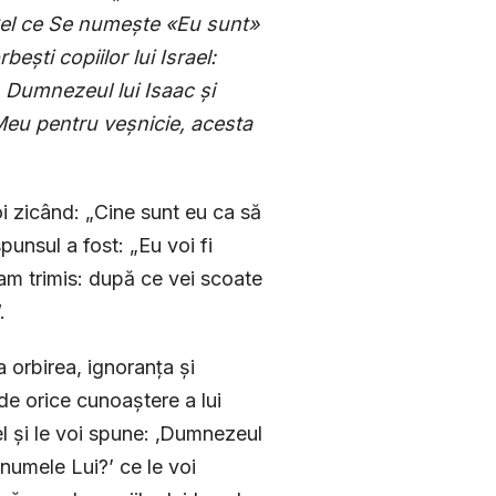
‘Cel ce Se nume
ș
te «Eu sunt»
orbe
ș
ti copiilor lui Israel:
, Dumnezeul lui Isaac
ș
i
 Meu pentru ve
ș
nicie, acesta
i zicând: „Cine sunt eu ca să
punsul a fost: „Eu voi fi
-am trimis: după ce vei scoate
.
 orbirea, ignoranța și
 de orice cunoaștere a lui
el și le voi spune: ‚Dumnezeul
e numele Lui?’ ce le voi