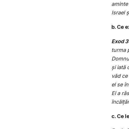
aminte
Israel
ș
b. Ce 
Exod 3
turma 
Domnulu
ș
i iată
văd ce
el se î
El a ră
încăl
ț
ă
c. Ce l