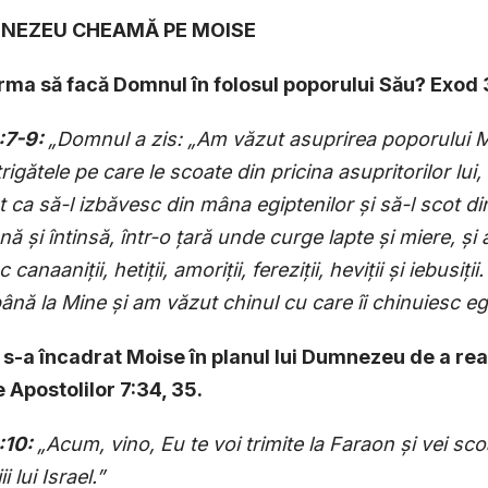
MNEZEU CHEAMĂ PE MOISE
urma să facă Domnul în folosul poporului Său? Exod 
:7-9:
„Domnul a zis: „Am văzut asuprirea poporului Me
trigătele pe care le scoate din pricina asupritorilor lui
 ca să-l izbăvesc din mâna egiptenilor
ș
i să-l scot d
ună
ș
i întinsă, într-o
ț
ară unde curge lapte
ș
i miere, ș
i
sc canaani
ț
ii, heti
ț
ii, amori
ț
ii, ferezi
ț
ii, hevi
ț
ii ș
i iebusi
ț
ii
până la Mine
ș
i am văzut chinul cu care îi chinuiesc egi
 s-a încadrat Moise în planul lui Dumnezeu de a rea
 Apostolilor 7:34, 35.
:10:
„Acum, vino, Eu te voi trimite la Faraon
ș
i vei sc
i lui Israel.”