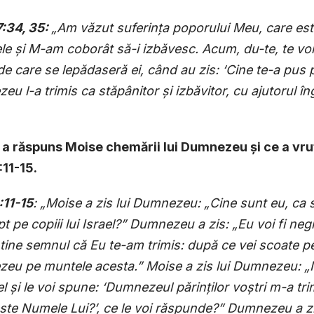
7:34, 35:
„Am văzut suferin
ț
a poporului Meu, care este
ele
ș
i M-am coborât să-i izbăvesc. Acum, du-te, te voi t
e care se lepădaseră ei, când au zis: ‘Cine te-a pus p
eu l-a trimis ca stăpânitor
ș
i izbăvitor, cu ajutorul în
 a răspuns Moise chemării lui Dumnezeu
ș
i ce a vr
:11-15.
:11-15
: „Moise a zis lui Dumnezeu: „Cine sunt eu, ca
pt pe copiii lui Israel?” Dumnezeu a zis: „Eu voi fi neg
tine semnul că Eu te-am trimis: după ce vei scoate pe
u pe muntele acesta.” Moise a zis lui Dumnezeu: „Ia
el
ș
i le voi spune: ‘Dumnezeul părin
ț
ilor vo
ș
tri m-a tri
ste Numele Lui?’, ce le voi răspunde?” Dumnezeu a zi