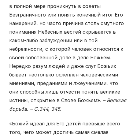
в полной мере проник­нуть в советы
Безграничного или понять конечный итог Его
намерений, но часто причина столь смутного
понимания Небесных вестей скрыва­ется в
каком-либо заблуждении или в той
небрежности, с которой чело­век относится к
своей собственной доле в деле Божьем.
Нередко разум людей и даже слуг Божьих
бывает настолько ослеплен человеческими
мнениями, преданиями и лжеучениями, что
они способны лишь отчасти понять великие
истины, открытые в Слове Божьем».
– Великая
борь­ба. – С.344, 345.
«Божий идеал для Его детей превыше всего
того, чего может достичь самая смелая