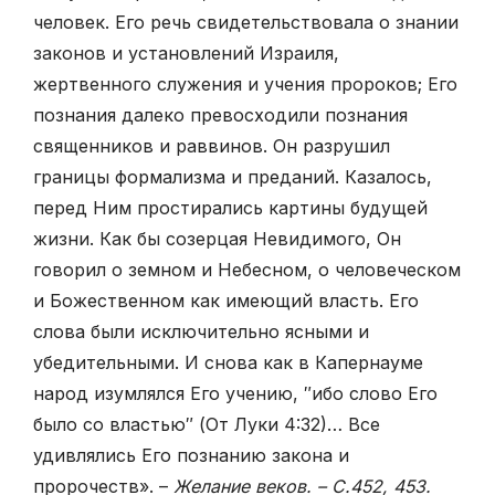
человек. Его речь свидетельствовала о знании
зако­нов и установлений Израиля,
жертвенного служения и учения пророков; Его
познания далеко превосходили познания
священников и раввинов. Он разрушил
границы формализма и преданий. Казалось,
перед Ним простирались картины будущей
жизни. Как бы созерцая Невидимого, Он
говорил о земном и Небесном, о человеческом
и Божественном как имеющий власть. Его
слова были исключительно ясными и
убедитель­ными. И снова как в Капернауме
народ изумлялся Его учению, ″ибо слово Его
было со властью″ (От Луки 4:32)… Все
удивлялись Его познанию закона и
пророчеств». –
Желание веков. – С.452, 453.