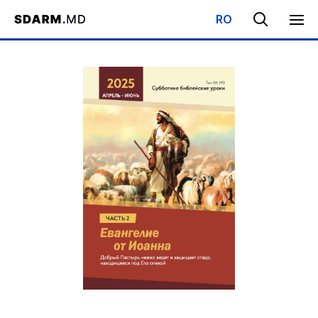
RO
Начало
/
Библиотека
/
Субботняя Школа
/
Евангелие от Иоанна 