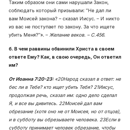
Таким образом они сами на­рушали Закон,
соблюдать который призывали: ″Не дал ли
вам Моисей закона? – сказал Иисус. – И никто
из вас не поступает по закону. За что ищете
убить Меня?″». –
Желание веков. – С.456.
б. В чем раввины обвинили Христа в своем
ответе Ему? Как, в свою очередь, Он ответил
им?
От Иоанна 7:20-23:
«20Народ сказал в ответ: не
бес ли в Тебе? кто ищет убить Тебя? 21Иисус,
продолжая речь, сказал им: одно дело сде­лал
Я, и все вы дивитесь. 22Моисей дал вам
обрезание (хотя оно не от Моисея, но от отцов),
и в субботу вы обрезываете человека. 23Если в
субботу принимает человек обрезание, чтобы