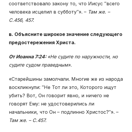
соответствовало закону то, что Иисус ″всего
человека исцелил в субботу″». –
Там же. –
С.456, 457.
в. Объясните широкое значение следующего
предостережения Христа.
От Иоанна 7:24:
«Не судите по наружности, но
судите судом праведным».
«Старейшины замолчали. Многие же из народа
воскликнули: ″Не Тот ли это, Которого ищут
убить? Вот, Он говорит явно, и ничего не
говорят Ему: не удостоверились ли
начальники, что Он – подлинно Христос?″». –
Там же. – С.457.