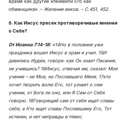
время как другие клеймили Его как
обманщика». –
Желание веков. – С.451, 452.
б. Как Иисус пресек противоречивые мнения
о Себе?
От Иоанна 7:14-18:
«14Но в половине уже
праздника вошел Иисус в храм и учил. 15И
дивились Иудеи, говоря: как Он знает Писания,
не учившись? 16Иисус, отвечая им, сказал: Мое
учение – не Мое, но Пославшего Меня; 17кто
хочет творить волю Его, тот узнает о сем
учении, от Бога ли оно, или Я Сам от Себя
говорю. 18Говорящий сам от себя ищет славы
себе; а Кто ищет славы Пославшему Его, Тот
истинен, и нет неправды в Нем»;